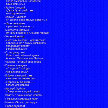
после выборов в Советской
районной Думе
•
Зубков Аркадий:
«Дума будет работать
конструктивно»
•
Лариса Зубкова:
«Я люблю свою малую родину...»
•
«Есть женщины
в русских селеньях...»
•
Кинотеатр «Парус» —
лучший подарок к Юбилею города!
•
Честный выбор
• «Честный выбор» –
депутатское
объединение с таким названием
продолжает работу
в районной думе
•
Отчет депутата
Советской районной думы
Аркадия Михайловича Зубкова
•
Человек, который спас город
•
Главная женщина
«Сладкой Слободы»
•
Уникальная семья
•
В Думе надо работать,
а не «место занимать»!
•
«Народный бюджет» —
польза для народа
•
Аркадий Зубков:
«Энергия — это действие!»
•
Власть в районе надо менять!
•
Пожарная команда в Коже
•
Митинг «За чистую воду»
•
Народ доверяет