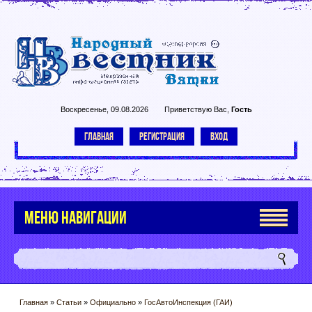
Воскресенье, 09.08.2026
Приветствую Вас
,
Гость
ГЛАВНАЯ
РЕГИСТРАЦИЯ
ВХОД
МЕНЮ НАВИГАЦИИ
Главная
»
Статьи
»
Официально
»
ГосАвтоИнспекция (ГАИ)