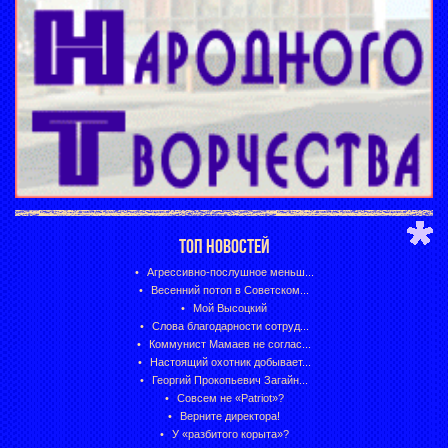
ТОП НОВОСТЕЙ
Агрессивно-послушное меньш...
Весенний потоп в Советском...
Мой Высоцкий
Слова благодарности сотруд...
Коммунист Мамаев не соглас...
Настоящий охотник добывает...
Георгий Прокопьевич Загайн...
Совсем не «Patriot»?
Верните директора!
У «разбитого корыта»?