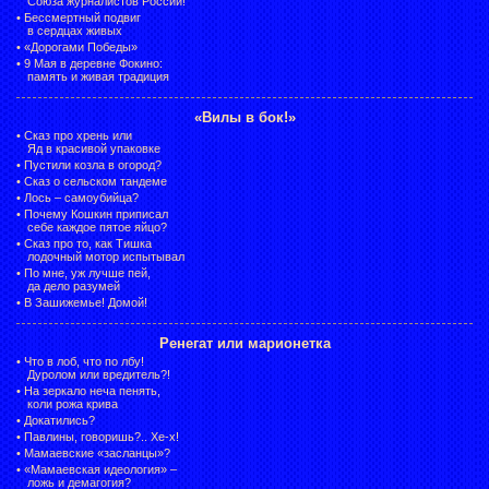
Союза журналистов России!
•
Бессмертный подвиг
в сердцах живых
•
«Дорогами Победы»
•
9 Мая в деревне Фокино:
память и живая традиция
«Вилы в бок!»
•
Сказ про хрень или
Яд в красивой упаковке
•
Пустили козла в огород?
•
Сказ о сельском тандеме
•
Лось – самоубийца?
•
Почему Кошкин приписал
себе каждое пятое яйцо?
•
Сказ про то, как Тишка
лодочный мотор испытывал
•
По мне, уж лучше пей,
да дело разумей
•
В Зашижемье! Домой!
Ренегат или марионетка
•
Что в лоб, что по лбу!
Дуролом или вредитель?!
•
На зеркало неча пенять,
коли рожа крива
•
Докатились?
•
Павлины, говоришь?.. Хе-х!
•
Мамаевские «засланцы»?
•
«Мамаевская идеология» –
ложь и демагогия?