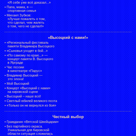
«Я себе уже всё доказал...»
•
Папа, мама, я —
спортивная семья
•
Михаил Зубков:
«Лучше пожалеть о том,
что сделал, чем жалеть
о том, чего не сделал!»
«Высоцкий с нами!»
•
«Региональный фестиваль
памяти Владимира Высоцкого
•
«Сыновья уходят в бой...»
•
«По самому по краю...» —
концерт памяти В. Высоцкого
в Ярграде
•
Час поэзии
в кинотеатре «Парус»
•
Владимир Высоцкий —
это эпоха!
•
Мой Высоцкий
•
Концерт «Высоцкий с нами»
на кировской сцене
•
Высоцкий – наше всё!
•
Светлый юбилей великого поэта
•
«Только он не вернулся из боя»
Честный выбор
•
Гражданин «Вятской Швейцарии»
•
Без партийного окраса.
Уникальная для Кировской
области ситуация сложилась