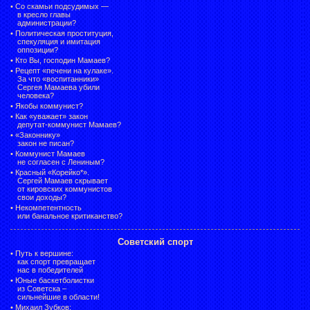
•
Со скамьи подсудимых —
в кресло главы
администрации?
•
Политическая проституция,
спекуляция и имитация
оппозиции?
•
Кто Вы, господин Мамаев?
•
Рецепт «печени на кулаке».
За что «воспитанники»
Сергея Мамаева убили
человека?
•
Якобы коммунист?
•
Как «уважает» закон
депутат-коммунист Мамаев?
•
«Законнику»
закон не писан?
•
Коммунист Мамаев
не согласен с Лениным?
•
Красный «Корейко*».
Сергей Мамаев скрывает
от кировских коммунистов
свои доходы?
•
Некомпетентность
или банальное критиканство?
Советский спорт
•
Путь к вершине:
как спорт превращает
нас в победителей
•
Юные баскетболистки
из Советска –
сильнейшие в области!
•
Михаил Зубков: