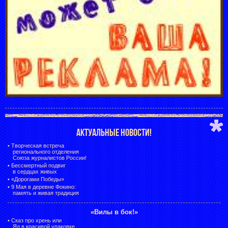
АКТУАЛЬНЫЕ НОВОСТИ!
•
Творческая встреча
регионального отделения
Союза журналистов России!
•
Бессмертный подвиг
в сердцах живых
•
«Дорогами Победы»
•
9 Мая в деревне Фокино:
память и живая традиция
«Вилы в бок!»
•
Сказ про хрень или
Яд в красивой упаковке