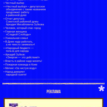
•
Честный выбор
• «Честный выбор» –
депутатское
объединение с таким названием
продолжает работу
в районной думе
•
Отчет депутата
Советской районной думы
Аркадия Михайловича Зубкова
•
Человек, который спас город
•
Главная женщина
«Сладкой Слободы»
•
Уникальная семья
•
В Думе надо работать,
а не «место занимать»!
•
«Народный бюджет» —
польза для народа
•
Аркадий Зубков:
«Энергия — это действие!»
•
Власть в районе надо менять!
•
Пожарная команда в Коже
•
Митинг «За чистую воду»
•
Народ доверяет
народной газете!
РЕКЛАМА