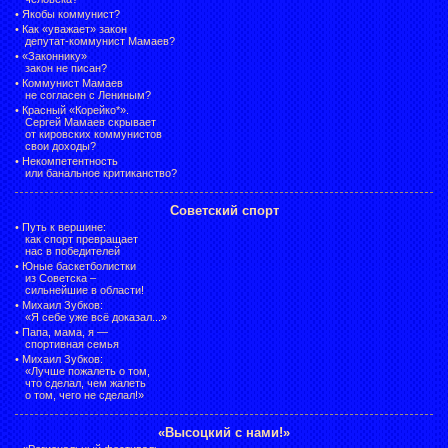
•
Якобы коммунист?
•
Как «уважает» закон
депутат-коммунист Мамаев?
•
«Законнику»
закон не писан?
•
Коммунист Мамаев
не согласен с Лениным?
•
Красный «Корейко*».
Сергей Мамаев скрывает
от кировских коммунистов
свои доходы?
•
Некомпетентность
или банальное критиканство?
Советский спорт
•
Путь к вершине:
как спорт превращает
нас в победителей
•
Юные баскетболистки
из Советска –
сильнейшие в области!
•
Михаил Зубков:
«Я себе уже всё доказал...»
•
Папа, мама, я —
спортивная семья
•
Михаил Зубков:
«Лучше пожалеть о том,
что сделал, чем жалеть
о том, чего не сделал!»
«Высоцкий с нами!»