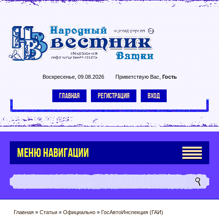
Воскресенье, 09.08.2026
Приветствую Вас
,
Гость
ГЛАВНАЯ
РЕГИСТРАЦИЯ
ВХОД
МЕНЮ НАВИГАЦИИ
Главная
»
Статьи
»
Официально
»
ГосАвтоИнспекция (ГАИ)