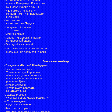
•
«Региональный фестиваль
памяти Владимира Высоцкого
•
«Сыновья уходят в бой...»
•
«По самому по краю...» —
концерт памяти В. Высоцкого
в Ярграде
•
Час поэзии
в кинотеатре «Парус»
•
Владимир Высоцкий —
это эпоха!
•
Мой Высоцкий
•
Концерт «Высоцкий с нами»
на кировской сцене
•
Высоцкий – наше всё!
•
Светлый юбилей великого поэта
•
«Только он не вернулся из боя»
Честный выбор
•
Гражданин «Вятской Швейцарии»
•
Без партийного окраса.
Уникальная для Кировской
области ситуация сложилась
после выборов в Советской
районной Думе
•
Зубков Аркадий:
«Дума будет работать
конструктивно»
•
Лариса Зубкова:
«Я люблю свою малую родину...»
•
«Есть женщины
в русских селеньях...»
•
Кинотеатр «Парус» —
лучший подарок к Юбилею города!