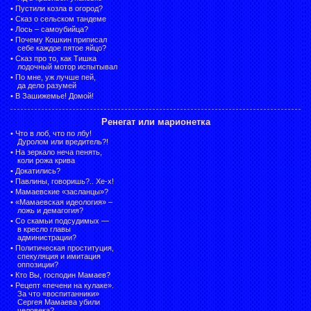
•
Пустили козла в огород?
•
Сказ о сельском тандеме
•
Лось – самоубийца?
•
Почему Кошкин приписал
себе каждое пятое яйцо?
•
Сказ про то, как Тишка
лодочный мотор испытывал
•
По мне, уж лучше пей,
да дело разумей
•
В Зашижемье! Домой!
Ренегат или марионетка
•
Что в лоб, что по лбу!
Дуролом или вредитель?!
•
На зеркало неча пенять,
коли рожа крива
•
Докатились?
•
Павлины, говоришь?.. Хе-х!
•
Мамаевские «засланцы»?
•
«Мамаевская идеология» –
ложь и демагогия?
•
Со скамьи подсудимых —
в кресло главы
администрации?
•
Политическая проституция,
спекуляция и имитация
оппозиции?
•
Кто Вы, господин Мамаев?
•
Рецепт «печени на кулаке».
За что «воспитанники»
Сергея Мамаева убили
человека?