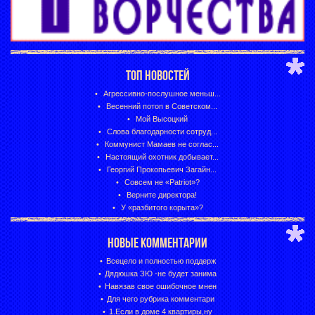
ТОП НОВОСТЕЙ
Агрессивно-послушное меньш...
Весенний потоп в Советском...
Мой Высоцкий
Слова благодарности сотруд...
Коммунист Мамаев не соглас...
Настоящий охотник добывает...
Георгий Прокопьевич Загайн...
Совсем не «Patriot»?
Верните директора!
У «разбитого корыта»?
НОВЫЕ КОММЕНТАРИИ
Всецело и полностью поддерж
Дядюшка ЗЮ -не будет занима
Навязав свое ошибочное мнен
Для чего рубрика комментари
1.Если в доме 4 квартиры,ну