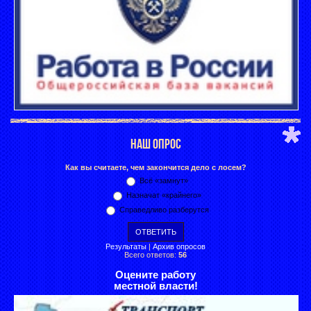
НАШ ОПРОС
Как вы считаете, чем закончится дело с лосем?
Всё «замнут»
Назначат «крайнего»
Справедливо разберутся
Результаты
|
Архив опросов
Всего ответов:
56
Оцените работу
местной власти!