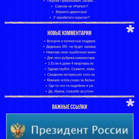
Георгий Прокопьевич Загайн...
Совсем не «Patriot»?
Верните директора!
У «разбитого корыта»?
НОВЫЕ КОММЕНТАРИИ
Всецело и полностью поддерж
Дядюшка ЗЮ -не будет занима
Навязав свое ошибочное мнен
Для чего рубрика комментари
1.Если в доме 4 квартиры,ну
Здравствуйте. Скажите, пожа
Сведения интересуют хоть ка
Мамаев осёлк,скоро за Белых
Где-то что-то подобное я уж
Да, Ирина, спасибо за уточн
ВАЖНЫЕ ССЫЛКИ