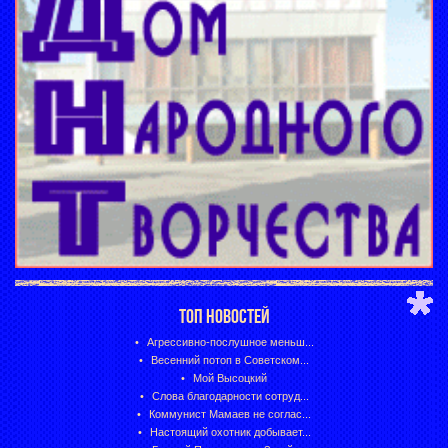
ТОП НОВОСТЕЙ
Агрессивно-послушное меньш...
Весенний потоп в Советском...
Мой Высоцкий
Слова благодарности сотруд...
Коммунист Мамаев не соглас...
Настоящий охотник добывает...