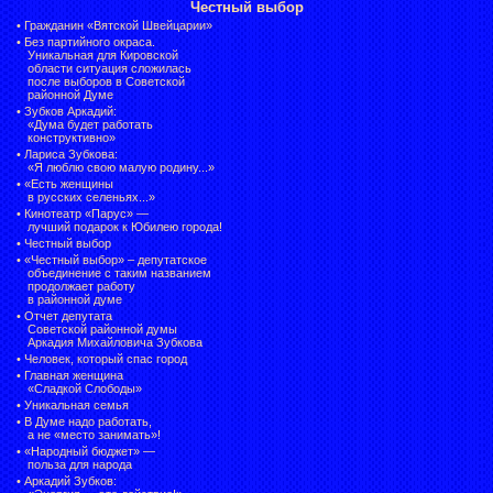
Честный выбор
•
Гражданин «Вятской Швейцарии»
•
Без партийного окраса.
Уникальная для Кировской
области ситуация сложилась
после выборов в Советской
районной Думе
•
Зубков Аркадий:
«Дума будет работать
конструктивно»
•
Лариса Зубкова:
«Я люблю свою малую родину...»
•
«Есть женщины
в русских селеньях...»
•
Кинотеатр «Парус» —
лучший подарок к Юбилею города!
•
Честный выбор
• «Честный выбор» –
депутатское
объединение с таким названием
продолжает работу
в районной думе
•
Отчет депутата
Советской районной думы
Аркадия Михайловича Зубкова
•
Человек, который спас город
•
Главная женщина
«Сладкой Слободы»
•
Уникальная семья
•
В Думе надо работать,
а не «место занимать»!
•
«Народный бюджет» —
польза для народа
•
Аркадий Зубков: