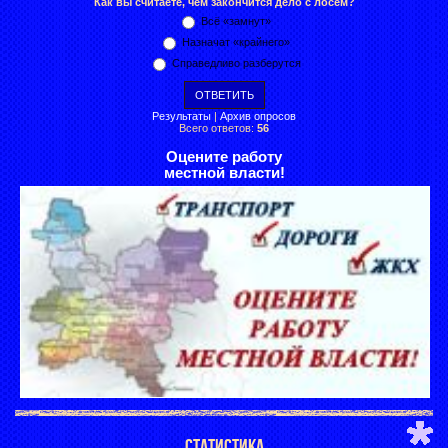
Как вы считаете, чем закончится дело с лосем?
Всё «замнут»
Назначат «крайнего»
Справедливо разберутся
Результаты
|
Архив опросов
Всего ответов:
56
Оцените работу
местной власти!
СТАТИСТИКА