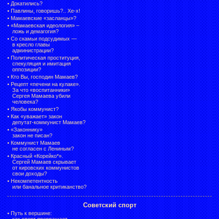
•
Докатились?
•
Павлины, говоришь?.. Хе-х!
•
Мамаевские «засланцы»?
•
«Мамаевская идеология» –
ложь и демагогия?
•
Со скамьи подсудимых —
в кресло главы
администрации?
•
Политическая проституция,
спекуляция и имитация
оппозиции?
•
Кто Вы, господин Мамаев?
•
Рецепт «печени на кулаке».
За что «воспитанники»
Сергея Мамаева убили
человека?
•
Якобы коммунист?
•
Как «уважает» закон
депутат-коммунист Мамаев?
•
«Законнику»
закон не писан?
•
Коммунист Мамаев
не согласен с Лениным?
•
Красный «Корейко*».
Сергей Мамаев скрывает
от кировских коммунистов
свои доходы?
•
Некомпетентность
или банальное критиканство?
Советский спорт
•
Путь к вершине:
как спорт превращает