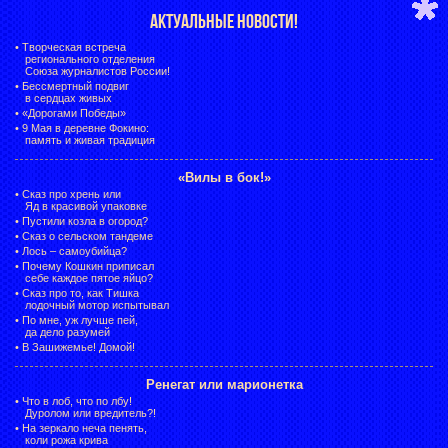
АКТУАЛЬНЫЕ НОВОСТИ!
•
Творческая встреча
регионального отделения
Союза журналистов России!
•
Бессмертный подвиг
в сердцах живых
•
«Дорогами Победы»
•
9 Мая в деревне Фокино:
память и живая традиция
«Вилы в бок!»
•
Сказ про хрень или
Яд в красивой упаковке
•
Пустили козла в огород?
•
Сказ о сельском тандеме
•
Лось – самоубийца?
•
Почему Кошкин приписал
себе каждое пятое яйцо?
•
Сказ про то, как Тишка
лодочный мотор испытывал
•
По мне, уж лучше пей,
да дело разумей
•
В Зашижемье! Домой!
Ренегат или марионетка
•
Что в лоб, что по лбу!
Дуролом или вредитель?!
•
На зеркало неча пенять,
коли рожа крива