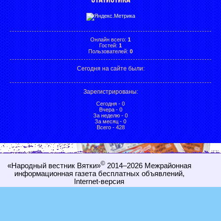
Онлайн всего:
1
Гостей:
1
Пользователей:
0
Сегодня на сайте были:
Зарегистрированы
:
Сегодня - 0
Вчера - 0
За неделю - 0
За месяц - 0
Всего - 428
©
«Народный вестник Вятки»
2014–2026
Межрайонная
информационная газета бесплатных объявлений,
Internet-
версия