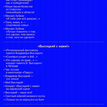
нас в победителей
•
Юные баскетболистки
из Советска –
сильнейшие в области!
•
Михаил Зубков:
«Я себе уже всё доказал...»
•
Папа, мама, я —
спортивная семья
•
Михаил Зубков:
«Лучше пожалеть о том,
что сделал, чем жалеть
о том, чего не сделал!»
«Высоцкий с нами!»
•
«Региональный фестиваль
памяти Владимира Высоцкого
•
«Сыновья уходят в бой...»
•
«По самому по краю...» —
концерт памяти В. Высоцкого
в Ярграде
•
Час поэзии
в кинотеатре «Парус»
•
Владимир Высоцкий —
это эпоха!
•
Мой Высоцкий
•
Концерт «Высоцкий с нами»
на кировской сцене
•
Высоцкий – наше всё!
•
Светлый юбилей великого поэта
•
«Только он не вернулся из боя»