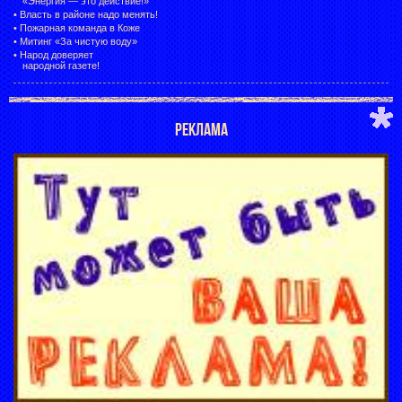
«Энергия — это действие!»
•
Власть в районе надо менять!
•
Пожарная команда в Коже
•
Митинг «За чистую воду»
•
Народ доверяет
народной газете!
РЕКЛАМА