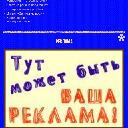
«Энергия — это действие!»
•
Власть в районе надо менять!
•
Пожарная команда в Коже
•
Митинг «За чистую воду»
•
Народ доверяет
народной газете!
РЕКЛАМА