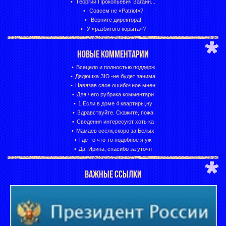
Георгий Прокопьевич Загайн...
Совсем не «Patriot»?
Верните директора!
У «разбитого корыта»?
НОВЫЕ КОММЕНТАРИИ
Всецело и полностью поддерж
Дядюшка ЗЮ -не будет занима
Навязав свое ошибочное мнен
Для чего рубрика комментари
1.Если в доме 4 квартиры,ну
Здравствуйте. Скажите, пожа
Сведения интересуют хоть ка
Мамаев осёлк,скоро за Белых
Где-то что-то подобное я уж
Да, Ирина, спасибо за уточн
ВАЖНЫЕ ССЫЛКИ