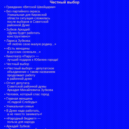
Честный выбор
•
Гражданин «Вятской Швейцарии»
•
Без партийного окраса.
Уникальная для Кировской
области ситуация сложилась
после выборов в Советской
районной Думе
•
Зубков Аркадий:
«Дума будет работать
конструктивно»
•
Лариса Зубкова:
«Я люблю свою малую родину...»
•
«Есть женщины
в русских селеньях...»
•
Кинотеатр «Парус» —
лучший подарок к Юбилею города!
•
Честный выбор
• «Честный выбор» –
депутатское
объединение с таким названием
продолжает работу
в районной думе
•
Отчет депутата
Советской районной думы
Аркадия Михайловича Зубкова
•
Человек, который спас город
•
Главная женщина
«Сладкой Слободы»
•
Уникальная семья
•
В Думе надо работать,
а не «место занимать»!
•
«Народный бюджет» —
польза для народа
•
Аркадий Зубков: