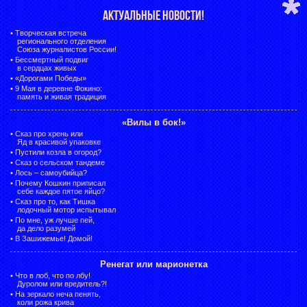
АКТУАЛЬНЫЕ НОВОСТИ!
•
Творческая встреча
регионального отделения
Союза журналистов России!
•
Бессмертный подвиг
в сердцах живых
•
«Дорогами Победы»
•
9 Мая в деревне Фокино:
память и живая традиция
«Вилы в бок!»
•
Сказ про хрень или
Яд в красивой упаковке
•
Пустили козла в огород?
•
Сказ о сельском тандеме
•
Лось – самоубийца?
•
Почему Кошкин приписал
себе каждое пятое яйцо?
•
Сказ про то, как Тишка
лодочный мотор испытывал
•
По мне, уж лучше пей,
да дело разумей
•
В Зашижемье! Домой!
Ренегат или марионетка
•
Что в лоб, что по лбу!
Дуролом или вредитель?!
•
На зеркало неча пенять,
коли рожа крива