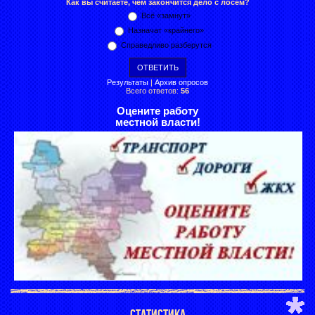
Как вы считаете, чем закончится дело с лосем?
Всё «замнут»
Назначат «крайнего»
Справедливо разберутся
Результаты
|
Архив опросов
Всего ответов:
56
Оцените работу
местной власти!
СТАТИСТИКА