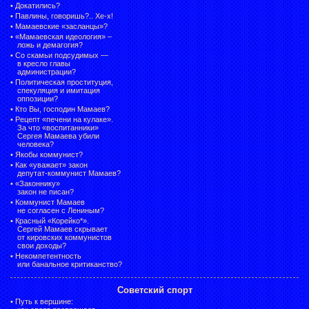
•
Докатились?
•
Павлины, говоришь?.. Хе-х!
•
Мамаевские «засланцы»?
•
«Мамаевская идеология» –
ложь и демагогия?
•
Со скамьи подсудимых —
в кресло главы
администрации?
•
Политическая проституция,
спекуляция и имитация
оппозиции?
•
Кто Вы, господин Мамаев?
•
Рецепт «печени на кулаке».
За что «воспитанники»
Сергея Мамаева убили
человека?
•
Якобы коммунист?
•
Как «уважает» закон
депутат-коммунист Мамаев?
•
«Законнику»
закон не писан?
•
Коммунист Мамаев
не согласен с Лениным?
•
Красный «Корейко*».
Сергей Мамаев скрывает
от кировских коммунистов
свои доходы?
•
Некомпетентность
или банальное критиканство?
Советский спорт
•
Путь к вершине: