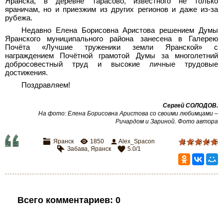
Яранска, в деревне Тарасово, известного не только
яраничам, но и приезжим из других регионов и даже из-за
рубежа.
Недавно Елена Борисовна Аристова решением Думы
Яранского муниципального района занесена в Галерею
Почёта «Лучшие труженики земли Яранской» с
награждением Почётной грамотой Думы за многолетний
добросовестный труд и высокие личные трудовые
достижения.
Поздравляем!
Сергей СОЛОДОВ.
На фото: Елена Борисовна Аристова со своими любимцами –
Ричардом и Зариной. Фото автора
Яранск
1850
Alex_Spacon
1
2
3
4
5
Забава
,
Яранск
5.0
/
1
Всего комментариев
:
0