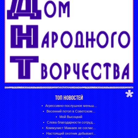
ТОП НОВОСТЕЙ
Агрессивно-послушное меньш...
Весенний потоп в Советском...
Мой Высоцкий
Слова благодарности сотруд...
Коммунист Мамаев не соглас...
Настоящий охотник добывает...