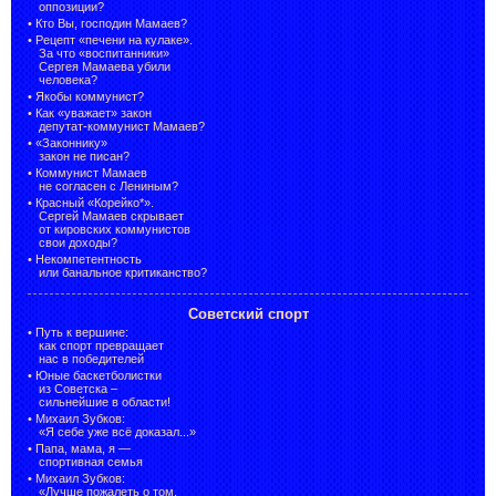
оппозиции?
•
Кто Вы, господин Мамаев?
•
Рецепт «печени на кулаке».
За что «воспитанники»
Сергея Мамаева убили
человека?
•
Якобы коммунист?
•
Как «уважает» закон
депутат-коммунист Мамаев?
•
«Законнику»
закон не писан?
•
Коммунист Мамаев
не согласен с Лениным?
•
Красный «Корейко*».
Сергей Мамаев скрывает
от кировских коммунистов
свои доходы?
•
Некомпетентность
или банальное критиканство?
Советский спорт
•
Путь к вершине:
как спорт превращает
нас в победителей
•
Юные баскетболистки
из Советска –
сильнейшие в области!
•
Михаил Зубков:
«Я себе уже всё доказал...»
•
Папа, мама, я —
спортивная семья
•
Михаил Зубков:
«Лучше пожалеть о том,