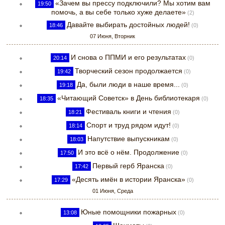
«Зачем вы прессу подключили? Мы хотим вам
19:50
помочь, а вы себе только хуже делаете»
(2)
Давайте выбирать достойных людей!
18:46
(0)
07 Июня, Вторник
И снова о ППМИ и его результатах
20:14
(0)
Творческий сезон продолжается
19:42
(0)
Да, были люди в наше время...
19:18
(0)
«Читающий Советск» в День библиотекаря
18:35
(0)
Фестиваль книги и чтения
18:21
(0)
Спорт и труд рядом идут!
18:14
(0)
Напутствие выпускникам
18:03
(0)
И это всё о нём. Продолжение
17:50
(0)
Первый герб Яранска
17:42
(0)
«Десять имён в истории Яранска»
17:29
(0)
01 Июня, Среда
Юные помощники пожарных
13:08
(0)