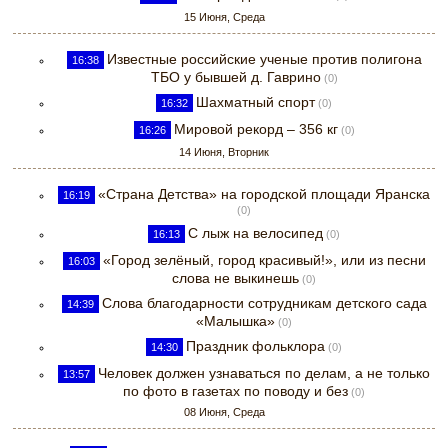
15 Июня, Среда
Известные российские ученые против полигона
16:38
ТБО у бывшей д. Гаврино
(0)
Шахматный спорт
16:32
(0)
Мировой рекорд – 356 кг
16:26
(0)
14 Июня, Вторник
«Страна Детства» на городской площади Яранска
16:19
(0)
С лыж на велосипед
16:13
(0)
«Город зелёный, город красивый!», или из песни
16:03
слова не выкинешь
(0)
Слова благодарности сотрудникам детского сада
14:39
«Малышка»
(0)
Праздник фольклора
14:30
(0)
Человек должен узнаваться по делам, а не только
13:57
по фото в газетах по поводу и без
(0)
08 Июня, Среда