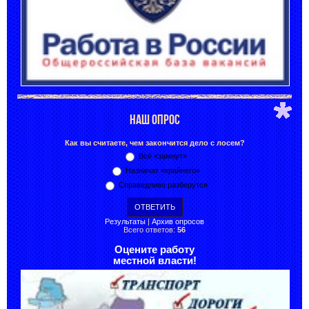
НАШ ОПРОС
Как вы считаете, чем закончится дело с лосем?
Всё «замнут»
Назначат «крайнего»
Справедливо разберутся
Результаты
|
Архив опросов
Всего ответов:
56
Оцените работу
местной власти!