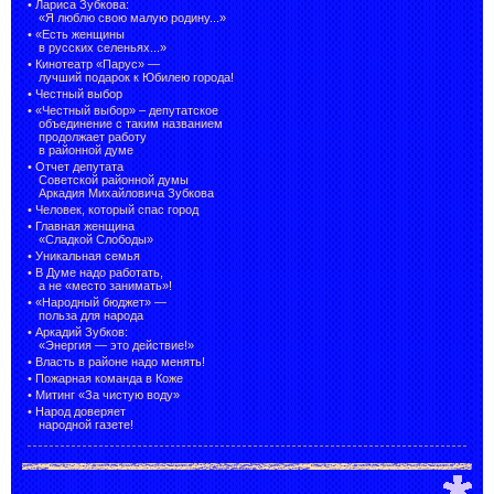
•
Лариса Зубкова:
«Я люблю свою малую родину...»
•
«Есть женщины
в русских селеньях...»
•
Кинотеатр «Парус» —
лучший подарок к Юбилею города!
•
Честный выбор
• «Честный выбор» –
депутатское
объединение с таким названием
продолжает работу
в районной думе
•
Отчет депутата
Советской районной думы
Аркадия Михайловича Зубкова
•
Человек, который спас город
•
Главная женщина
«Сладкой Слободы»
•
Уникальная семья
•
В Думе надо работать,
а не «место занимать»!
•
«Народный бюджет» —
польза для народа
•
Аркадий Зубков:
«Энергия — это действие!»
•
Власть в районе надо менять!
•
Пожарная команда в Коже
•
Митинг «За чистую воду»
•
Народ доверяет
народной газете!