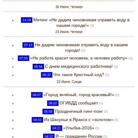
30 Июня, Четверг
Митинг «Не дадим чиновникам отравить воду в
14:19
нашем городе!»
(0)
23 Июня, Четверг
Не дадим чиновникам отравить воду в нашем
07:13
городе!
(2)
«Не работа красит человека, а человек работу»
07:03
(0)
С днем медицинского работника!
06:56
(0)
Что такое Крестный ход?
06:37
(0)
22 Июня, Среда
«Город зелёный, город красивый!»
06:07
(0)
ОГИБДД сообщает
06:02
(0)
Праздничный пинг-понг
05:58
(0)
Из Шахуньи в Яранск с «золотом»
04:31
(0)
«Улыбка-2016»
04:21
(0)
Я — гражданин России
04:12
(0)