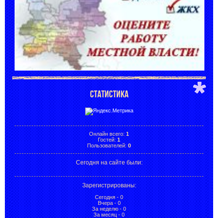
СТАТИСТИКА
Онлайн всего:
1
Гостей:
1
Пользователей:
0
Сегодня на сайте были:
Зарегистрированы
:
Сегодня - 0
Вчера - 0
За неделю - 0
За месяц - 0