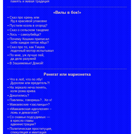
память и живая традиция
«Вилы в бок!»
•
Сказ про хрень или
Яд в красивой упаковке
•
Пустили козла в огород?
•
Сказ о сельском тандеме
•
Лось – самоубийца?
•
Почему Кошкин приписал
себе каждое пятое яйцо?
•
Сказ про то, как Тишка
лодочный мотор испытывал
•
По мне, уж лучше пей,
да дело разумей
•
В Зашижемье! Домой!
Ренегат или марионетка
•
Что в лоб, что по лбу!
Дуролом или вредитель?!
•
На зеркало неча пенять,
коли рожа крива
•
Докатились?
•
Павлины, говоришь?.. Хе-х!
•
Мамаевские «засланцы»?
•
«Мамаевская идеология» –
ложь и демагогия?
•
Со скамьи подсудимых —
в кресло главы
администрации?
•
Политическая проституция,
спекуляция и имитация