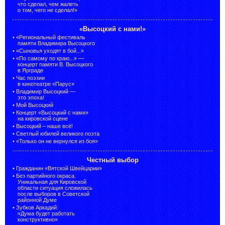
что сделал, чем жалеть
о том, чего не сделал!»
«Высоцкий с нами!»
•
«Региональный фестиваль
памяти Владимира Высоцкого
•
«Сыновья уходят в бой...»
•
«По самому по краю...» —
концерт памяти В. Высоцкого
в Ярграде
•
Час поэзии
в кинотеатре «Парус»
•
Владимир Высоцкий —
это эпоха!
•
Мой Высоцкий
•
Концерт «Высоцкий с нами»
на кировской сцене
•
Высоцкий – наше всё!
•
Светлый юбилей великого поэта
•
«Только он не вернулся из боя»
Честный выбор
•
Гражданин «Вятской Швейцарии»
•
Без партийного окраса.
Уникальная для Кировской
области ситуация сложилась
после выборов в Советской
районной Думе
•
Зубков Аркадий:
«Дума будет работать
конструктивно»