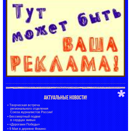
АКТУАЛЬНЫЕ НОВОСТИ!
•
Творческая встреча
регионального отделения
Союза журналистов России!
•
Бессмертный подвиг
в сердцах живых
•
«Дорогами Победы»
•
9 Мая в деревне Фокино: