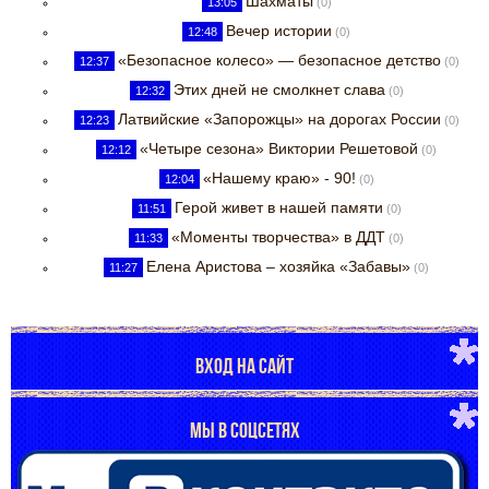
Шахматы
13:05
(0)
Вечер истории
12:48
(0)
«Безопасное колесо» — безопасное детство
12:37
(0)
Этих дней не смолкнет слава
12:32
(0)
Латвийские «Запорожцы» на дорогах России
12:23
(0)
«Четыре сезона» Виктории Решетовой
12:12
(0)
«Нашему краю» - 90!
12:04
(0)
Герой живет в нашей памяти
11:51
(0)
«Моменты творчества» в ДДТ
11:33
(0)
Елена Аристова – хозяйка «Забавы»
11:27
(0)
ВХОД НА САЙТ
МЫ В СОЦСЕТЯХ