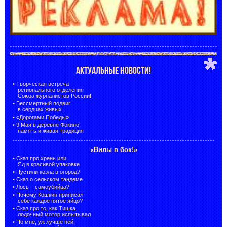
АКТУАЛЬНЫЕ НОВОСТИ!
•
Творческая встреча
регионального отделения
Союза журналистов России!
•
Бессмертный подвиг
в сердцах живых
•
«Дорогами Победы»
•
9 Мая в деревне Фокино:
память и живая традиция
«Вилы в бок!»
•
Сказ про хрень или
Яд в красивой упаковке
•
Пустили козла в огород?
•
Сказ о сельском тандеме
•
Лось – самоубийца?
•
Почему Кошкин приписал
себе каждое пятое яйцо?
•
Сказ про то, как Тишка
лодочный мотор испытывал
•
По мне, уж лучше пей,