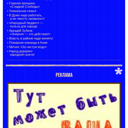
•
Главная женщина
«Сладкой Слободы»
•
Уникальная семья
•
В Думе надо работать,
а не «место занимать»!
•
«Народный бюджет» —
польза для народа
•
Аркадий Зубков:
«Энергия — это действие!»
•
Власть в районе надо менять!
•
Пожарная команда в Коже
•
Митинг «За чистую воду»
•
Народ доверяет
народной газете!
РЕКЛАМА