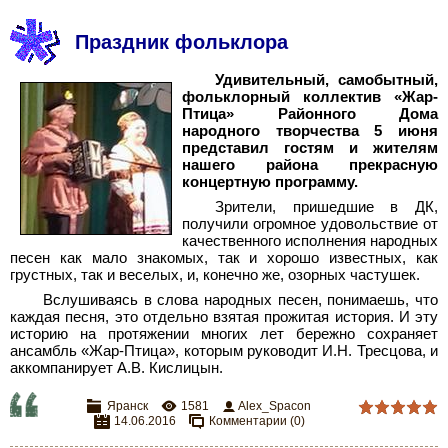
Праздник фольклора
Удивительный, самобытный,
фольклорный коллектив «Жар-
Птица» Районного Дома
народного творчества 5 июня
представил гостям и жителям
нашего района прекрасную
концертную программу.
Зрители, пришедшие в ДК,
получили огромное удовольствие от
качественного исполнения народных
песен как мало знакомых, так и хорошо известных, как
грустных, так и веселых, и, конечно же, озорных частушек.
Вслушиваясь в слова народных песен, понимаешь, что
каждая песня, это отдельно взятая прожитая история. И эту
историю на протяжении многих лет бережно сохраняет
ансамбль «Жар-Птица», которым руководит И.Н. Тресцова, и
аккомпанирует А.В. Кислицын.
Яранск
1581
Alex_Spacon
14.06.2016
Комментарии (0)