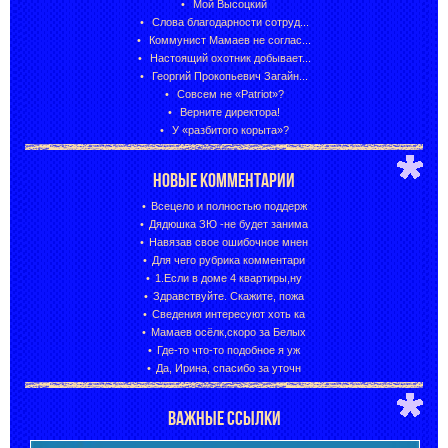
Мой Высоцкий
Слова благодарности сотруд...
Коммунист Мамаев не соглас...
Настоящий охотник добывает...
Георгий Прокопьевич Загайн...
Совсем не «Patriot»?
Верните директора!
У «разбитого корыта»?
НОВЫЕ КОММЕНТАРИИ
Всецело и полностью поддерж
Дядюшка ЗЮ -не будет занима
Навязав свое ошибочное мнен
Для чего рубрика комментари
1.Если в доме 4 квартиры,ну
Здравствуйте. Скажите, пожа
Сведения интересуют хоть ка
Мамаев осёлк,скоро за Белых
Где-то что-то подобное я уж
Да, Ирина, спасибо за уточн
ВАЖНЫЕ ССЫЛКИ