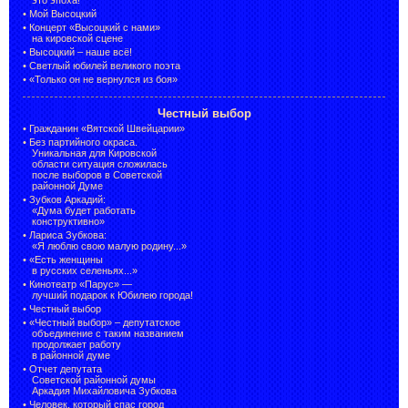
•
Мой Высоцкий
•
Концерт «Высоцкий с нами»
на кировской сцене
•
Высоцкий – наше всё!
•
Светлый юбилей великого поэта
•
«Только он не вернулся из боя»
Честный выбор
•
Гражданин «Вятской Швейцарии»
•
Без партийного окраса.
Уникальная для Кировской
области ситуация сложилась
после выборов в Советской
районной Думе
•
Зубков Аркадий:
«Дума будет работать
конструктивно»
•
Лариса Зубкова:
«Я люблю свою малую родину...»
•
«Есть женщины
в русских селеньях...»
•
Кинотеатр «Парус» —
лучший подарок к Юбилею города!
•
Честный выбор
• «Честный выбор» –
депутатское
объединение с таким названием
продолжает работу
в районной думе
•
Отчет депутата
Советской районной думы
Аркадия Михайловича Зубкова
•
Человек, который спас город