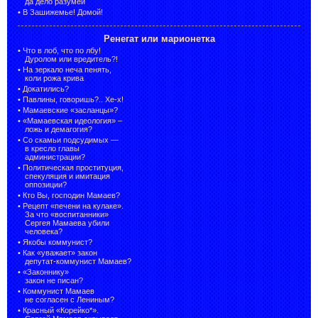
да дело разумей
•
В Зашижемье! Домой!
Ренегат или марионетка
•
Что в лоб, что по лбу!
Дуролом или вредитель?!
•
На зеркало неча пенять,
коли рожа крива
•
Докатились?
•
Павлины, говоришь?.. Хе-х!
•
Мамаевские «засланцы»?
•
«Мамаевская идеология» –
ложь и демагогия?
•
Со скамьи подсудимых —
в кресло главы
администрации?
•
Политическая проституция,
спекуляция и имитация
оппозиции?
•
Кто Вы, господин Мамаев?
•
Рецепт «печени на кулаке».
За что «воспитанники»
Сергея Мамаева убили
человека?
•
Якобы коммунист?
•
Как «уважает» закон
депутат-коммунист Мамаев?
•
«Законнику»
закон не писан?
•
Коммунист Мамаев
не согласен с Лениным?
•
Красный «Корейко*».