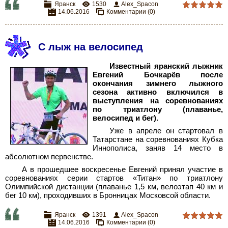
Яранск
1530
Alex_Spacon
14.06.2016
Комментарии (0)
С лыж на велосипед
Известный яранский лыжник
Евгений Бочкарёв после
окончания зимнего лыжного
сезона активно включился в
выступления на соревнованиях
по триатлону (плаванье,
велосипед и бег).
Уже в апреле он стартовал в
Татарстане на соревнованиях Кубка
Иннополиса, заняв 14 место в
абсолютном первенстве.
А в прошедшее воскресенье Евгений принял участие в
соревнованиях серии стартов «Титан» по триатлону
Олимпийской дистанции (плаванье 1,5 км, велоэтап 40 км и
бег 10 км), проходивших в Бронницах Московсой области.
Яранск
1391
Alex_Spacon
14.06.2016
Комментарии (0)