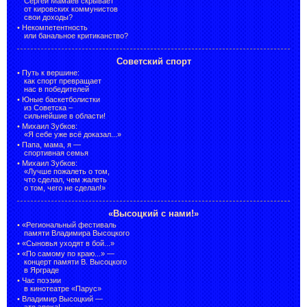
Сергей Мамаев скрывает
от кировских коммунистов
свои доходы?
•
Некомпетентность
или банальное критиканство?
Советский спорт
•
Путь к вершине:
как спорт превращает
нас в победителей
•
Юные баскетболистки
из Советска –
сильнейшие в области!
•
Михаил Зубков:
«Я себе уже всё доказал...»
•
Папа, мама, я —
спортивная семья
•
Михаил Зубков:
«Лучше пожалеть о том,
что сделал, чем жалеть
о том, чего не сделал!»
«Высоцкий с нами!»
•
«Региональный фестиваль
памяти Владимира Высоцкого
•
«Сыновья уходят в бой...»
•
«По самому по краю...» —
концерт памяти В. Высоцкого
в Ярграде
•
Час поэзии
в кинотеатре «Парус»
•
Владимир Высоцкий —
это эпоха!