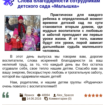
Слова благодарности сотрудникам
детского сада «Малышка»
Практически для каждого
ребенка в определенный момент
времени детский сад по сути
становится вторым домом, где
мудрые воспитатели с любовью
и заботой преподают им первые
уроки жизни. И от того, какими
будут эти уроки, порой зависит
дальнейшая судьба маленького
человека.
В этот день выпуска мы говорим вам, дорогие
воспитатели, слова искренней благодарности за ваш
нелегкий труд, за то, что каждый день вы без остатка
отдавали себя, свое тепло нашим детям. Спасибо вам за
вашу энергию, бескорыстную любовь и трогательную заботу,
которой вы одаривали наших детей!
Нам, родителям, и нашим детям группы «Родничок»
очень повезло с воспитателями!!!
Яранск
48994
Alex_Spacon
14.06.2016
Комментарии (0)