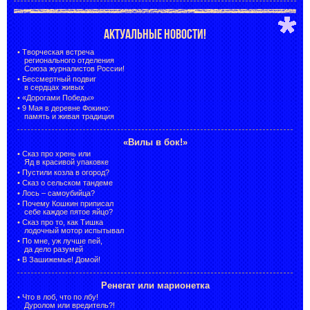
АКТУАЛЬНЫЕ НОВОСТИ!
•
Творческая встреча
регионального отделения
Союза журналистов России!
•
Бессмертный подвиг
в сердцах живых
•
«Дорогами Победы»
•
9 Мая в деревне Фокино:
память и живая традиция
«Вилы в бок!»
•
Сказ про хрень или
Яд в красивой упаковке
•
Пустили козла в огород?
•
Сказ о сельском тандеме
•
Лось – самоубийца?
•
Почему Кошкин приписал
себе каждое пятое яйцо?
•
Сказ про то, как Тишка
лодочный мотор испытывал
•
По мне, уж лучше пей,
да дело разумей
•
В Зашижемье! Домой!
Ренегат или марионетка
•
Что в лоб, что по лбу!
Дуролом или вредитель?!