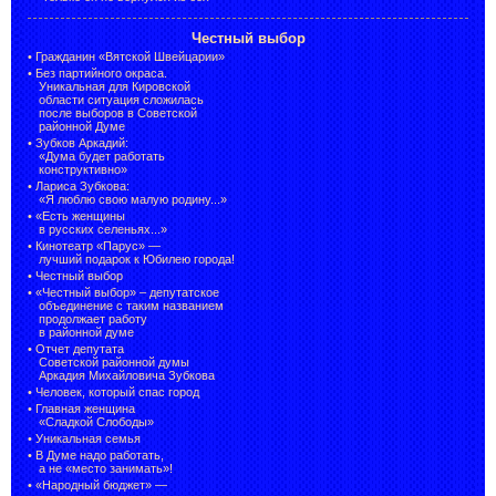
Честный выбор
•
Гражданин «Вятской Швейцарии»
•
Без партийного окраса.
Уникальная для Кировской
области ситуация сложилась
после выборов в Советской
районной Думе
•
Зубков Аркадий:
«Дума будет работать
конструктивно»
•
Лариса Зубкова:
«Я люблю свою малую родину...»
•
«Есть женщины
в русских селеньях...»
•
Кинотеатр «Парус» —
лучший подарок к Юбилею города!
•
Честный выбор
• «Честный выбор» –
депутатское
объединение с таким названием
продолжает работу
в районной думе
•
Отчет депутата
Советской районной думы
Аркадия Михайловича Зубкова
•
Человек, который спас город
•
Главная женщина
«Сладкой Слободы»
•
Уникальная семья
•
В Думе надо работать,
а не «место занимать»!
•
«Народный бюджет» —