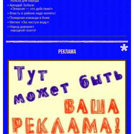
польза для народа
•
Аркадий Зубков:
«Энергия — это действие!»
•
Власть в районе надо менять!
•
Пожарная команда в Коже
•
Митинг «За чистую воду»
•
Народ доверяет
народной газете!
РЕКЛАМА