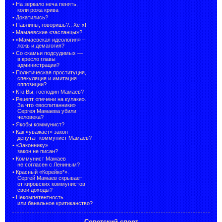
•
На зеркало неча пенять,
коли рожа крива
•
Докатились?
•
Павлины, говоришь?.. Хе-х!
•
Мамаевские «засланцы»?
•
«Мамаевская идеология» –
ложь и демагогия?
•
Со скамьи подсудимых —
в кресло главы
администрации?
•
Политическая проституция,
спекуляция и имитация
оппозиции?
•
Кто Вы, господин Мамаев?
•
Рецепт «печени на кулаке».
За что «воспитанники»
Сергея Мамаева убили
человека?
•
Якобы коммунист?
•
Как «уважает» закон
депутат-коммунист Мамаев?
•
«Законнику»
закон не писан?
•
Коммунист Мамаев
не согласен с Лениным?
•
Красный «Корейко*».
Сергей Мамаев скрывает
от кировских коммунистов
свои доходы?
•
Некомпетентность
или банальное критиканство?
Советский спорт