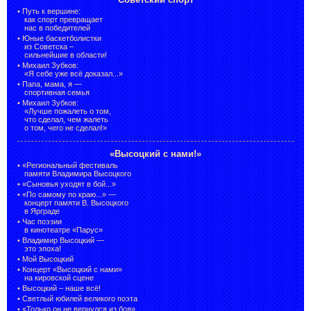
•
Путь к вершине:
как спорт превращает
нас в победителей
•
Юные баскетболистки
из Советска –
сильнейшие в области!
•
Михаил Зубков:
«Я себе уже всё доказал...»
•
Папа, мама, я —
спортивная семья
•
Михаил Зубков:
«Лучше пожалеть о том,
что сделал, чем жалеть
о том, чего не сделал!»
«Высоцкий с нами!»
•
«Региональный фестиваль
памяти Владимира Высоцкого
•
«Сыновья уходят в бой...»
•
«По самому по краю...» —
концерт памяти В. Высоцкого
в Ярграде
•
Час поэзии
в кинотеатре «Парус»
•
Владимир Высоцкий —
это эпоха!
•
Мой Высоцкий
•
Концерт «Высоцкий с нами»
на кировской сцене
•
Высоцкий – наше всё!
•
Светлый юбилей великого поэта
•
«Только он не вернулся из боя»