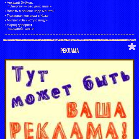
•
Аркадий Зубков:
«Энергия — это действие!»
•
Власть в районе надо менять!
•
Пожарная команда в Коже
•
Митинг «За чистую воду»
•
Народ доверяет
народной газете!
РЕКЛАМА