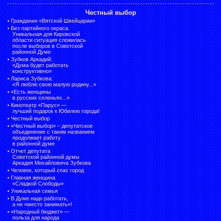
Честный выбор
•
Гражданин «Вятской Швейцарии»
•
Без партийного окраса.
Уникальная для Кировской
области ситуация сложилась
после выборов в Советской
районной Думе
•
Зубков Аркадий:
«Дума будет работать
конструктивно»
•
Лариса Зубкова:
«Я люблю свою малую родину...»
•
«Есть женщины
в русских селеньях...»
•
Кинотеатр «Парус» —
лучший подарок к Юбилею города!
•
Честный выбор
• «Честный выбор» –
депутатское
объединение с таким названием
продолжает работу
в районной думе
•
Отчет депутата
Советской районной думы
Аркадия Михайловича Зубкова
•
Человек, который спас город
•
Главная женщина
«Сладкой Слободы»
•
Уникальная семья
•
В Думе надо работать,
а не «место занимать»!
•
«Народный бюджет» —
польза для народа