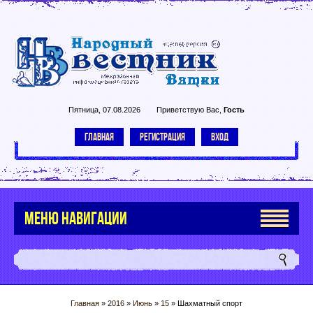
Пятница, 07.08.2026
Приветствую Вас
,
Гость
ГЛАВНАЯ
РЕГИСТРАЦИЯ
ВХОД
МЕНЮ НАВИГАЦИИ
Главная
»
2016
»
Июнь
»
15
» Шахматный спорт