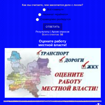
Как вы считаете, чем закончится дело с лосем?
Всё «замнут»
Назначат «крайнего»
Справедливо разберутся
Результаты
|
Архив опросов
Всего ответов:
56
Оцените работу
местной власти!