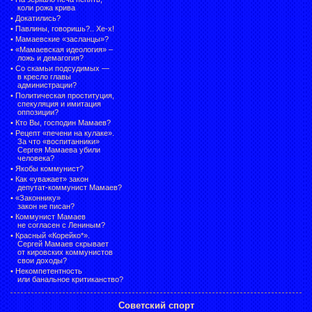
коли рожа крива
•
Докатились?
•
Павлины, говоришь?.. Хе-х!
•
Мамаевские «засланцы»?
•
«Мамаевская идеология» –
ложь и демагогия?
•
Со скамьи подсудимых —
в кресло главы
администрации?
•
Политическая проституция,
спекуляция и имитация
оппозиции?
•
Кто Вы, господин Мамаев?
•
Рецепт «печени на кулаке».
За что «воспитанники»
Сергея Мамаева убили
человека?
•
Якобы коммунист?
•
Как «уважает» закон
депутат-коммунист Мамаев?
•
«Законнику»
закон не писан?
•
Коммунист Мамаев
не согласен с Лениным?
•
Красный «Корейко*».
Сергей Мамаев скрывает
от кировских коммунистов
свои доходы?
•
Некомпетентность
или банальное критиканство?
Советский спорт