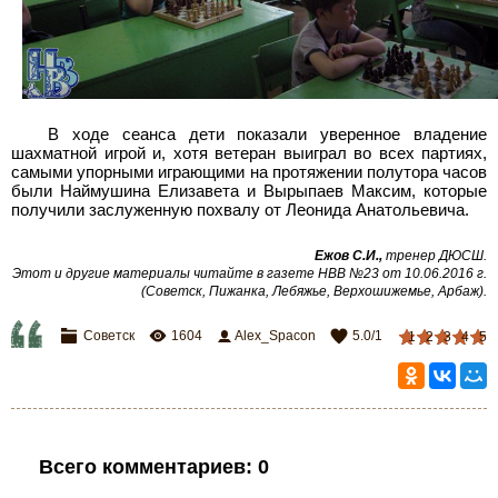
В ходе сеанса дети показали уверенное владение
шахматной игрой и, хотя ветеран выиграл во всех партиях,
самыми упорными играющими на протяжении полутора часов
были Наймушина Елизавета и Вырыпаев Максим, которые
получили заслуженную похвалу от Леонида Анатольевича.
Ежов С.И.,
тренер ДЮСШ.
Этот и другие материалы читайте в газете НВВ №23 от 10.06.2016
г.
(Советск, Пижанка, Лебяжье, Верхошижемье, Арбаж).
Советск
1604
Alex_Spacon
5.0
/
1
1
2
3
4
5
Всего комментариев
:
0