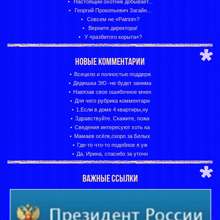
Настоящий охотник добывает...
Георгий Прокопьевич Загайн...
Совсем не «Patriot»?
Верните директора!
У «разбитого корыта»?
НОВЫЕ КОММЕНТАРИИ
Всецело и полностью поддерж
Дядюшка ЗЮ -не будет занима
Навязав свое ошибочное мнен
Для чего рубрика комментари
1.Если в доме 4 квартиры,ну
Здравствуйте. Скажите, пожа
Сведения интересуют хоть ка
Мамаев осёлк,скоро за Белых
Где-то что-то подобное я уж
Да, Ирина, спасибо за уточн
ВАЖНЫЕ ССЫЛКИ