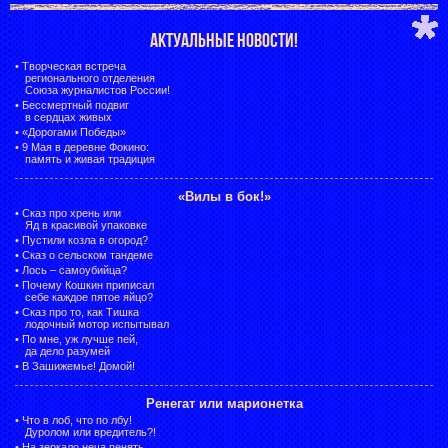
АКТУАЛЬНЫЕ НОВОСТИ!
•
Творческая встреча
регионального отделения
Союза журналистов России!
•
Бессмертный подвиг
в сердцах живых
•
«Дорогами Победы»
•
9 Мая в деревне Фокино:
память и живая традиция
«Вилы в бок!»
•
Сказ про хрень или
Яд в красивой упаковке
•
Пустили козла в огород?
•
Сказ о сельском тандеме
•
Лось – самоубийца?
•
Почему Кошкин приписал
себе каждое пятое яйцо?
•
Сказ про то, как Тишка
лодочный мотор испытывал
•
По мне, уж лучше пей,
да дело разумей
•
В Зашижемье! Домой!
Ренегат или марионетка
•
Что в лоб, что по лбу!
Дуролом или вредитель?!
•
На зеркало неча пенять,