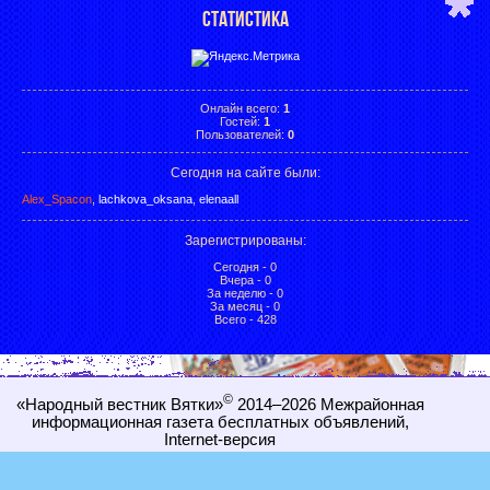
СТАТИСТИКА
Онлайн всего:
1
Гостей:
1
Пользователей:
0
Сегодня на сайте были:
Alex_Spacon
,
lachkova_oksana
,
elenaall
Зарегистрированы
:
Сегодня - 0
Вчера - 0
За неделю - 0
За месяц - 0
Всего - 428
©
«Народный вестник Вятки»
2014–2026
Межрайонная
информационная газета бесплатных объявлений,
Internet-
версия