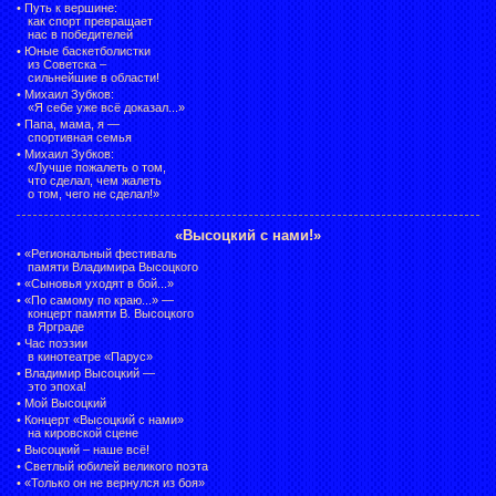
•
Путь к вершине:
как спорт превращает
нас в победителей
•
Юные баскетболистки
из Советска –
сильнейшие в области!
•
Михаил Зубков:
«Я себе уже всё доказал...»
•
Папа, мама, я —
спортивная семья
•
Михаил Зубков:
«Лучше пожалеть о том,
что сделал, чем жалеть
о том, чего не сделал!»
«Высоцкий с нами!»
•
«Региональный фестиваль
памяти Владимира Высоцкого
•
«Сыновья уходят в бой...»
•
«По самому по краю...» —
концерт памяти В. Высоцкого
в Ярграде
•
Час поэзии
в кинотеатре «Парус»
•
Владимир Высоцкий —
это эпоха!
•
Мой Высоцкий
•
Концерт «Высоцкий с нами»
на кировской сцене
•
Высоцкий – наше всё!
•
Светлый юбилей великого поэта
•
«Только он не вернулся из боя»