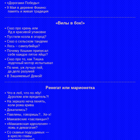
•
«Дорогами Победы»
•
9 Мая в деревне Фокино:
память и живая традиция
«Вилы в бок!»
•
Сказ про хрень или
Яд в красивой упаковке
•
Пустили козла в огород?
•
Сказ о сельском тандеме
•
Лось – самоубийца?
•
Почему Кошкин приписал
себе каждое пятое яйцо?
•
Сказ про то, как Тишка
лодочный мотор испытывал
•
По мне, уж лучше пей,
да дело разумей
•
В Зашижемье! Домой!
Ренегат или марионетка
•
Что в лоб, что по лбу!
Дуролом или вредитель?!
•
На зеркало неча пенять,
коли рожа крива
•
Докатились?
•
Павлины, говоришь?.. Хе-х!
•
Мамаевские «засланцы»?
•
«Мамаевская идеология» –
ложь и демагогия?
•
Со скамьи подсудимых —
в кресло главы
администрации?