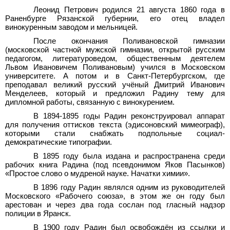
Леонид Петрович родился 21
августа 1860
года в
Раненбурге Рязанской губернии, его отец владел
винокуренным заводом и мельницей.
После окончания Поливановской гимназии
(московской частной мужской гимназии, открытой русским
педагогом, литературоведом, общественным деятелем
Львом Ивановичем Поливановым) учился в Московском
университете. А потом и в Санкт-Петербургском, где
преподавал великий русский учёный Дмитрий Иванович
Менделеев, который и предложил Радину тему для
дипломной работы, связанную с винокурением.
В 1894-1895 годы Радин реконструировал аппарат
для получения оттисков текста (эдисоновский мимеограф),
которыми стали снабжать подпольные социал-
демократические типографии.
В 1895 году была издана и распространена среди
рабочих книга Радина (под псевдонимом Яков Пасынков)
«Простое слово о мудреной науке. Начатки химии».
В 1896 году Радин являлся одним из руководителей
Московского «Рабочего союза», в этом же он году был
арестован и через два года сослан под гласный надзор
полиции в Яранск.
В 1900 году Радин был освобождён из ссылки и