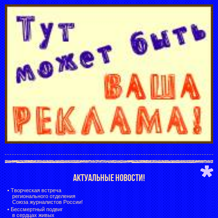
АКТУАЛЬНЫЕ НОВОСТИ!
•
Творческая встреча
регионального отделения
Союза журналистов России!
•
Бессмертный подвиг
в сердцах живых