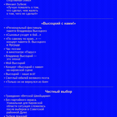
спортивная семья
•
Михаил Зубков:
«Лучше пожалеть о том,
что сделал, чем жалеть
о том, чего не сделал!»
«Высоцкий с нами!»
•
«Региональный фестиваль
памяти Владимира Высоцкого
•
«Сыновья уходят в бой...»
•
«По самому по краю...» —
концерт памяти В. Высоцкого
в Ярграде
•
Час поэзии
в кинотеатре «Парус»
•
Владимир Высоцкий —
это эпоха!
•
Мой Высоцкий
•
Концерт «Высоцкий с нами»
на кировской сцене
•
Высоцкий – наше всё!
•
Светлый юбилей великого поэта
•
«Только он не вернулся из боя»
Честный выбор
•
Гражданин «Вятской Швейцарии»
•
Без партийного окраса.
Уникальная для Кировской
области ситуация сложилась
после выборов в Советской
районной Думе
•
Зубков Аркадий: