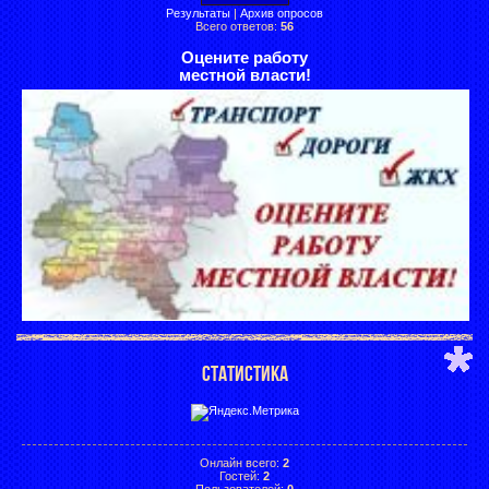
Результаты
|
Архив опросов
Всего ответов:
56
Оцените работу
местной власти!
СТАТИСТИКА
Онлайн всего:
2
Гостей:
2
Пользователей:
0