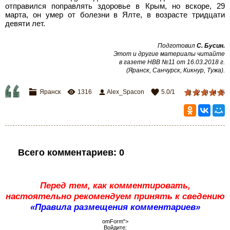
отправился поправлять здоровье в Крым, но вскоре, 29
марта, он умер от болезни в Ялте, в возрасте тридцати
девяти лет.
Подготовил
С. Бусин.
Этот и другие материалы читайте
в газете НВВ №11 от 16.03.2018 г.
(Яранск, Санчурск, Кикнур, Тужа).
Яранск
1316
Alex_Spacon
5.0
/
1
1
2
3
4
5
Всего комментариев
:
0
Перед тем, как комментировать,
настоятельно рекомендуем принять к сведению
«Правила размещения комментариев»
omForm">
Войдите: