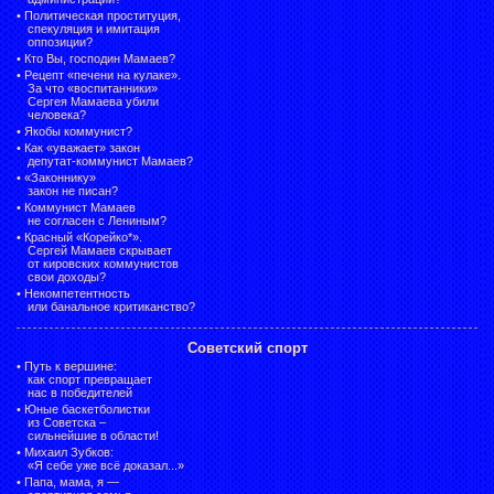
•
Политическая проституция,
спекуляция и имитация
оппозиции?
•
Кто Вы, господин Мамаев?
•
Рецепт «печени на кулаке».
За что «воспитанники»
Сергея Мамаева убили
человека?
•
Якобы коммунист?
•
Как «уважает» закон
депутат-коммунист Мамаев?
•
«Законнику»
закон не писан?
•
Коммунист Мамаев
не согласен с Лениным?
•
Красный «Корейко*».
Сергей Мамаев скрывает
от кировских коммунистов
свои доходы?
•
Некомпетентность
или банальное критиканство?
Советский спорт
•
Путь к вершине:
как спорт превращает
нас в победителей
•
Юные баскетболистки
из Советска –
сильнейшие в области!
•
Михаил Зубков:
«Я себе уже всё доказал...»
•
Папа, мама, я —