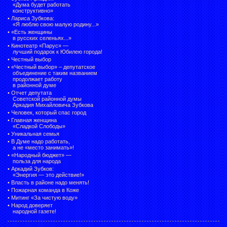
«Дума будет работать
конструктивно»
•
Лариса Зубкова:
«Я люблю свою малую родину...»
•
«Есть женщины
в русских селеньях...»
•
Кинотеатр «Парус» —
лучший подарок к Юбилею города!
•
Честный выбор
• «Честный выбор» –
депутатское
объединение с таким названием
продолжает работу
в районной думе
•
Отчет депутата
Советской районной думы
Аркадия Михайловича Зубкова
•
Человек, который спас город
•
Главная женщина
«Сладкой Слободы»
•
Уникальная семья
•
В Думе надо работать,
а не «место занимать»!
•
«Народный бюджет» —
польза для народа
•
Аркадий Зубков:
«Энергия — это действие!»
•
Власть в районе надо менять!
•
Пожарная команда в Коже
•
Митинг «За чистую воду»
•
Народ доверяет
народной газете!