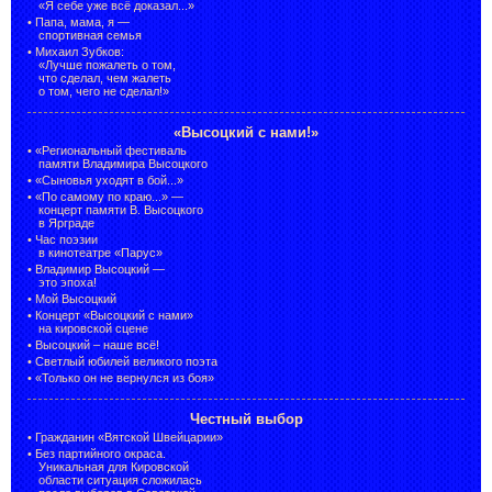
«Я себе уже всё доказал...»
•
Папа, мама, я —
спортивная семья
•
Михаил Зубков:
«Лучше пожалеть о том,
что сделал, чем жалеть
о том, чего не сделал!»
«Высоцкий с нами!»
•
«Региональный фестиваль
памяти Владимира Высоцкого
•
«Сыновья уходят в бой...»
•
«По самому по краю...» —
концерт памяти В. Высоцкого
в Ярграде
•
Час поэзии
в кинотеатре «Парус»
•
Владимир Высоцкий —
это эпоха!
•
Мой Высоцкий
•
Концерт «Высоцкий с нами»
на кировской сцене
•
Высоцкий – наше всё!
•
Светлый юбилей великого поэта
•
«Только он не вернулся из боя»
Честный выбор
•
Гражданин «Вятской Швейцарии»
•
Без партийного окраса.
Уникальная для Кировской
области ситуация сложилась