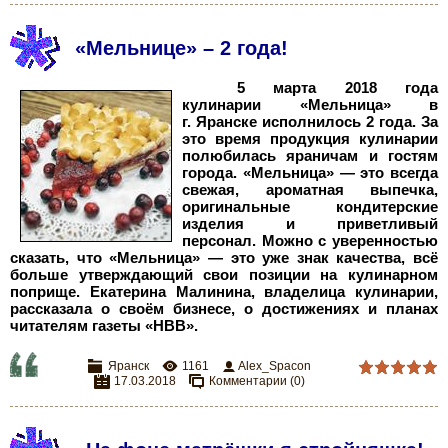
«Мельнице» – 2 года!
5 марта 2018 года
кулинарии «Мельница» в
г.
Яранске исполнилось 2
года. За
это время продукция кулинарии
полюбилась яраничам и гостям
города. «Мельница» — это всегда
свежая, ароматная выпечка,
оригинальные кондитерские
изделия и приветливый
персонал. Можно с уверенностью
сказать, что «Мельница» — это уже знак качества, всё
больше утверждающий свои позиции на кулинарном
поприще. Екатерина Малинина, владелица кулинарии,
рассказала о своём бизнесе, о достижениях и планах
читателям газеты
«НВВ».
Яранск
1161
Alex_Spacon
17.03.2018
Комментарии (0)