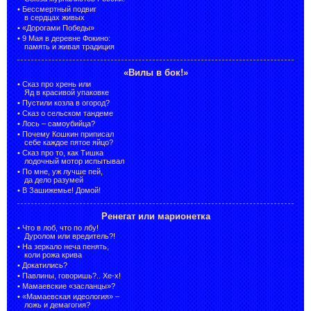
•
Бессмертный подвиг
в сердцах живых
•
«Дорогами Победы»
•
9 Мая в деревне Фокино:
память и живая традиция
«Вилы в бок!»
•
Сказ про хрень или
Яд в красивой упаковке
•
Пустили козла в огород?
•
Сказ о сельском тандеме
•
Лось – самоубийца?
•
Почему Кошкин приписал
себе каждое пятое яйцо?
•
Сказ про то, как Тишка
лодочный мотор испытывал
•
По мне, уж лучше пей,
да дело разумей
•
В Зашижемье! Домой!
Ренегат или марионетка
•
Что в лоб, что по лбу!
Дуролом или вредитель?!
•
На зеркало неча пенять,
коли рожа крива
•
Докатились?
•
Павлины, говоришь?.. Хе-х!
•
Мамаевские «засланцы»?
•
«Мамаевская идеология» –
ложь и демагогия?