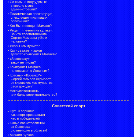
•
Со скамьи подсудимых —
в кресло главы
администрации?
•
Политическая проституция,
спекуляция и имитация
оппозиции?
•
Кто Вы, господин Мамаев?
•
Рецепт «печени на кулаке».
За что «воспитанники»
Сергея Мамаева убили
человека?
•
Якобы коммунист?
•
Как «уважает» закон
депутат-коммунист Мамаев?
•
«Законнику»
закон не писан?
•
Коммунист Мамаев
не согласен с Лениным?
•
Красный «Корейко*».
Сергей Мамаев скрывает
от кировских коммунистов
свои доходы?
•
Некомпетентность
или банальное критиканство?
Советский спорт
•
Путь к вершине:
как спорт превращает
нас в победителей
•
Юные баскетболистки
из Советска –
сильнейшие в области!
•
Михаил Зубков: