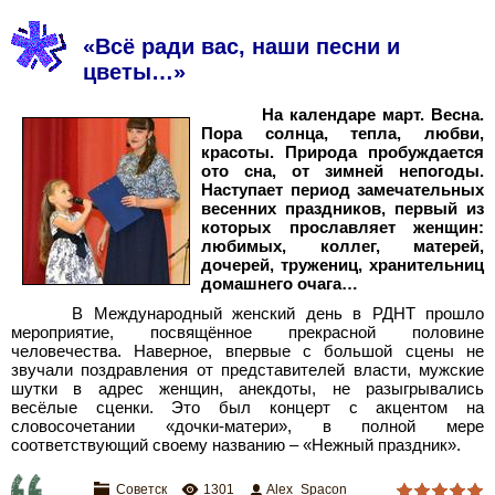
«Всё ради вас, наши песни и
цветы…»
На календаре март. Весна.
Пора солнца, тепла, любви,
красоты. Природа пробуждается
ото сна, от зимней непогоды.
Наступает период замечательных
весенних праздников, первый из
которых прославляет женщин:
любимых, коллег, матерей,
дочерей, тружениц, хранительниц
домашнего очага…
В Международный женский день в РДНТ прошло
мероприятие, посвящённое прекрасной половине
человечества. Наверное, впервые с большой сцены не
звучали поздравления от представителей власти, мужские
шутки в адрес женщин, анекдоты, не разыгрывались
весёлые сценки. Это был концерт с акцентом на
словосочетании «дочки-матери», в полной мере
соответствующий своему названию – «Нежный праздник».
Советск
1301
Alex_Spacon