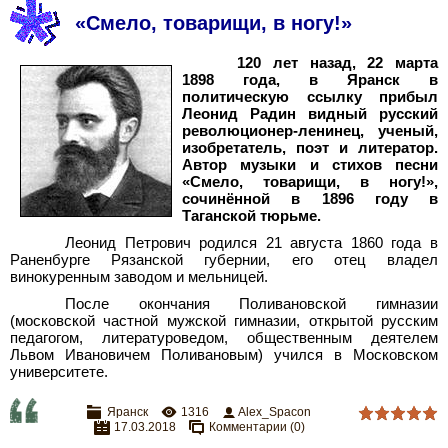
«Смело, товарищи, в ногу!»
120
лет назад, 22
марта
1898
года, в Яранск в
политическую ссылку прибыл
Леонид Радин видный русский
революционер-ленинец, ученый,
изобретатель, поэт и литератор.
Автор музыки и стихов песни
«Смело, товарищи, в ногу!»,
сочинённой в 1896 году в
Таганской тюрьме.
Леонид Петрович родился 21
августа 1860
года в
Раненбурге Рязанской губернии, его отец владел
винокуренным заводом и мельницей.
После окончания Поливановской гимназии
(московской частной мужской гимназии, открытой русским
педагогом, литературоведом, общественным деятелем
Львом Ивановичем Поливановым) учился в Московском
университете.
Яранск
1316
Alex_Spacon
17.03.2018
Комментарии (0)