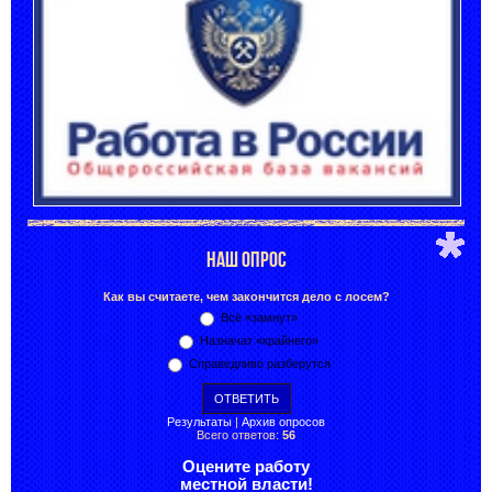
НАШ ОПРОС
Как вы считаете, чем закончится дело с лосем?
Всё «замнут»
Назначат «крайнего»
Справедливо разберутся
Результаты
|
Архив опросов
Всего ответов:
56
Оцените работу
местной власти!