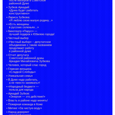
после выборов в Советской
районной Думе
•
Зубков Аркадий:
«Дума будет работать
конструктивно»
•
Лариса Зубкова:
«Я люблю свою малую родину...»
•
«Есть женщины
в русских селеньях...»
•
Кинотеатр «Парус» —
лучший подарок к Юбилею города!
•
Честный выбор
• «Честный выбор» –
депутатское
объединение с таким названием
продолжает работу
в районной думе
•
Отчет депутата
Советской районной думы
Аркадия Михайловича Зубкова
•
Человек, который спас город
•
Главная женщина
«Сладкой Слободы»
•
Уникальная семья
•
В Думе надо работать,
а не «место занимать»!
•
«Народный бюджет» —
польза для народа
•
Аркадий Зубков:
«Энергия — это действие!»
•
Власть в районе надо менять!
•
Пожарная команда в Коже
•
Митинг «За чистую воду»
•
Народ доверяет
народной газете!