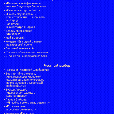
•
«Региональный фестиваль
памяти Владимира Высоцкого
•
«Сыновья уходят в бой...»
•
«По самому по краю...» —
концерт памяти В. Высоцкого
в Ярграде
•
Час поэзии
в кинотеатре «Парус»
•
Владимир Высоцкий —
это эпоха!
•
Мой Высоцкий
•
Концерт «Высоцкий с нами»
на кировской сцене
•
Высоцкий – наше всё!
•
Светлый юбилей великого поэта
•
«Только он не вернулся из боя»
Честный выбор
•
Гражданин «Вятской Швейцарии»
•
Без партийного окраса.
Уникальная для Кировской
области ситуация сложилась
после выборов в Советской
районной Думе
•
Зубков Аркадий:
«Дума будет работать
конструктивно»
•
Лариса Зубкова:
«Я люблю свою малую родину...»
•
«Есть женщины
в русских селеньях...»
•
Кинотеатр «Парус» —