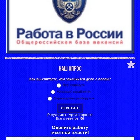
НАШ ОПРОС
Как вы считаете, чем закончится дело с лосем?
Всё «замнут»
Назначат «крайнего»
Справедливо разберутся
Результаты
|
Архив опросов
Всего ответов:
56
Оцените работу
местной власти!