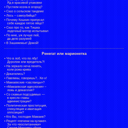
Яд в красивой упаковке
•
Пустили козла в огород?
•
Сказ о сельском тандеме
•
Лось – самоубийца?
•
Почему Кошкин приписал
себе каждое пятое яйцо?
•
Сказ про то, как Тишка
лодочный мотор испытывал
•
По мне, уж лучше пей,
да дело разумей
•
В Зашижемье! Домой!
Ренегат или марионетка
•
Что в лоб, что по лбу!
Дуролом или вредитель?!
•
На зеркало неча пенять,
коли рожа крива
•
Докатились?
•
Павлины, говоришь?.. Хе-х!
•
Мамаевские «засланцы»?
•
«Мамаевская идеология» –
ложь и демагогия?
•
Со скамьи подсудимых —
в кресло главы
администрации?
•
Политическая проституция,
спекуляция и имитация
оппозиции?
•
Кто Вы, господин Мамаев?
•
Рецепт «печени на кулаке».
За что «воспитанники»
Сергея Мамаева убили