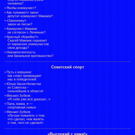
человека?
•
Якобы коммунист?
•
Как «уважает» закон
депутат-коммунист Мамаев?
•
«Законнику»
закон не писан?
•
Коммунист Мамаев
не согласен с Лениным?
•
Красный «Корейко*».
Сергей Мамаев скрывает
от кировских коммунистов
свои доходы?
•
Некомпетентность
или банальное критиканство?
Советский спорт
•
Путь к вершине:
как спорт превращает
нас в победителей
•
Юные баскетболистки
из Советска –
сильнейшие в области!
•
Михаил Зубков:
«Я себе уже всё доказал...»
•
Папа, мама, я —
спортивная семья
•
Михаил Зубков:
«Лучше пожалеть о том,
что сделал, чем жалеть
о том, чего не сделал!»
«Высоцкий с нами!»