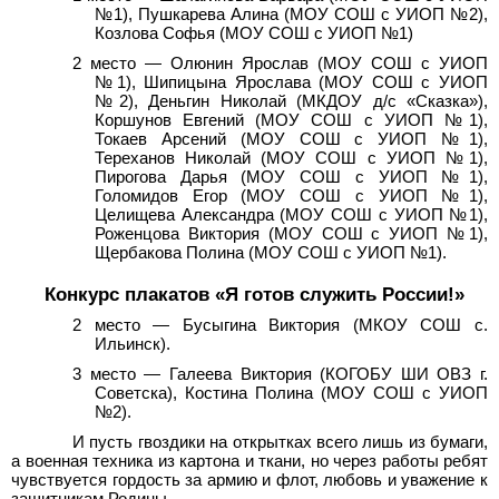
№1), Пушкарева Алина (МОУ СОШ с УИОП №2),
Козлова Софья (
МОУ
СОШ
с УИОП №1)
2 место — Олюнин Ярослав (МОУ СОШ с УИОП
№1), Шипицына Ярослава (МОУ СОШ с УИОП
№2), Деньгин Николай (МКДОУ д/с «Сказка»),
Коршунов Евгений (МОУ СОШ с УИОП №1),
Токаев Арсений (МОУ СОШ с УИОП №1),
Тереханов Николай (МОУ СОШ с УИОП №1),
Пирогова Дарья (МОУ СОШ с УИОП №1),
Голомидов Егор (МОУ СОШ с УИОП №1),
Целищева Александра (МОУ СОШ с УИОП №1),
Роженцова Виктория (МОУ СОШ с УИОП №1),
Щербакова Полина (МОУ СОШ с УИОП №1).
Конкурс плакатов «Я готов служить России!»
2 место — Бусыгина Виктория (МКОУ СОШ с.
Ильинск).
3 место
— Галеева Виктория (КОГОБУ ШИ ОВЗ г.
Советска), Костина Полина (МОУ СОШ с УИОП
№2).
И пусть гвоздики на открытках всего лишь из бумаги,
а военная техника из картона и ткани, но через работы ребят
чувствуется гордость за армию и флот, любовь и уважение к