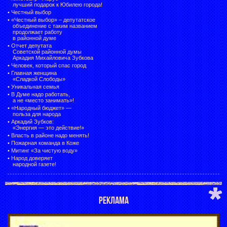
лучший подарок к Юбилею города!
•
Честный выбор
• «Честный выбор» –
депутатское
объединение с таким названием
продолжает работу
в районной думе
•
Отчет депутата
Советской районной думы
Аркадия Михайловича Зубкова
•
Человек, который спас город
•
Главная женщина
«Сладкой Слободы»
•
Уникальная семья
•
В Думе надо работать,
а не «место занимать»!
•
«Народный бюджет» —
польза для народа
•
Аркадий Зубков:
«Энергия — это действие!»
•
Власть в районе надо менять!
•
Пожарная команда в Коже
•
Митинг «За чистую воду»
•
Народ доверяет
народной газете!
РЕКЛАМА