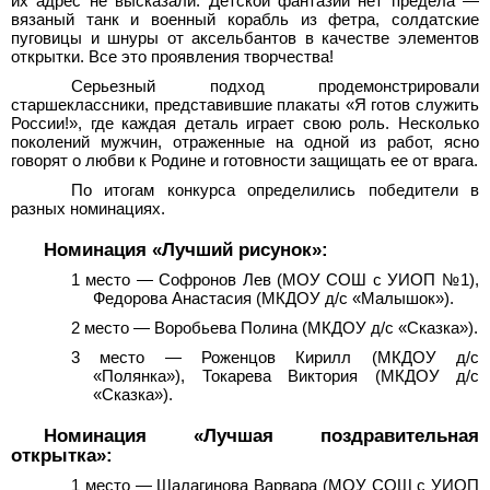
их адрес не высказали. Детской фантазии нет предела —
вязаный танк и военный корабль из фетра, солдатские
пуговицы и шнуры от аксельбантов в качестве элементов
открытки. Все это проявления творчества!
Серьезный подход продемонстрировали
старшеклассники, представившие плакаты «Я готов служить
России!», где каждая деталь играет свою роль. Несколько
поколений мужчин, отраженные на одной из работ, ясно
говорят о любви к Родине и готовности защищать ее от врага.
По итогам конкурса определились победители в
разных номинациях.
Номинация «Лучший рисунок»:
1 место —
Софронов Лев (МОУ СОШ с УИОП №1),
Федорова Анастасия (МКДОУ д/с «Малышок»).
2 место — Воробьева Полина (МКДОУ д/с «Сказка»).
3 место — Роженцов Кири
лл (МКДОУ д/с
«Полянка»), Токарева Виктория (МКДОУ д/с
«Сказка»).
Номинация «Лучшая поздравительная
открытка»:
1 место — Шалагинова Варвара (МОУ СОШ с УИОП