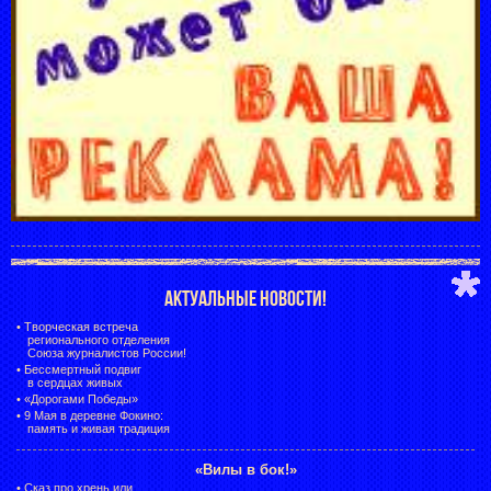
АКТУАЛЬНЫЕ НОВОСТИ!
•
Творческая встреча
регионального отделения
Союза журналистов России!
•
Бессмертный подвиг
в сердцах живых
•
«Дорогами Победы»
•
9 Мая в деревне Фокино:
память и живая традиция
«Вилы в бок!»
•
Сказ про хрень или