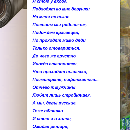
Я стою у входа,
Подходят ко мне девушки
На меня похожие...
Постоим мы рядышком,
Подождем красавцев,
Но проходят мимо дяди
Только отовариться.
До чего же грустно
Иногда становится,
Что приходят пышечки,
Посмотреть, пофоткаться...
Отчего ж мужчины
Любят лишь стройняшек,
А мы, девы русские,
Тоже обаяшки.
И стою я в холле,
Ожидая рыцаря,