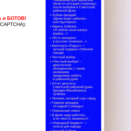
Уникальная для Кировской
области ситуация сложилась
после выборов в Советской
районной Думе
•
Зубков Аркадий:
А и БОТОВ!
«Дума будет работать
конструктивно»
 (CAPTCHA):
•
Лариса Зубкова:
«Я люблю свою малую
родину...»
•
«Есть женщины
в русских селеньях...»
•
Кинотеатр «Парус» —
лучший подарок к Юбилею
города!
•
Честный выбор
• «Честный выбор» –
депутатское
объединение с таким
названием
продолжает работу
в районной думе
•
Отчет депутата
Советской районной думы
Аркадия Михайловича
Зубкова
•
Человек, который спас город
•
Главная женщина
«Сладкой Слободы»
•
Уникальная семья
•
В Думе надо работать,
а не «место занимать»!
•
«Народный бюджет» —
польза для народа
•
Аркадий Зубков: