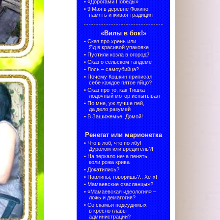
•
«Дорогами Победы»
•
9 Мая в деревне Фокино:
память и живая традиция
«Вилы в бок!»
•
Сказ про хрень или
Яд в красивой упаковке
•
Пустили козла в огород?
•
Сказ о сельском тандеме
•
Лось – самоубийца?
•
Почему Кошкин приписал
себе каждое пятое яйцо?
•
Сказ про то, как Тишка
лодочный мотор испытывал
•
По мне, уж лучше пей,
да дело разумей
•
В Зашижемье! Домой!
Ренегат или марионетка
•
Что в лоб, что по лбу!
Дуролом или вредитель?!
•
На зеркало неча пенять,
коли рожа крива
•
Докатились?
•
Павлины, говоришь?.. Хе-х!
•
Мамаевские «засланцы»?
•
«Мамаевская идеология» –
ложь и демагогия?
•
Со скамьи подсудимых —
в кресло главы
администрации?