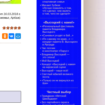
спортивная семья
•
Михаил Зубков:
«Лучше пожалеть о том,
что сделал, чем жалеть
о том, чего не сделал!»
 16.03.2018 г.
ижемье, Арбаж).
«Высоцкий с нами!»
•
«Региональный фестиваль
1
2
3
4
5
памяти Владимира
Высоцкого
•
«Сыновья уходят в бой...»
•
«По самому по краю...» —
концерт памяти В. Высоцкого
в Ярграде
•
Час поэзии
в кинотеатре «Парус»
•
Владимир Высоцкий —
это эпоха!
•
Мой Высоцкий
•
Концерт «Высоцкий с нами»
на кировской сцене
•
Высоцкий – наше всё!
•
Светлый юбилей великого
поэта
•
«Только он не вернулся из
боя»
Честный выбор
•
Гражданин «Вятской
Швейцарии»
•
Без партийного окраса.