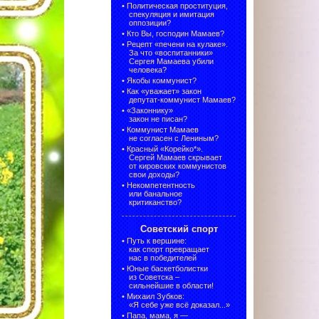
•
Политическая проституция,
спекуляция и имитация
оппозиции?
•
Кто Вы, господин Мамаев?
•
Рецепт «печени на кулаке».
За что «воспитанники»
Сергея Мамаева убили
человека?
•
Якобы коммунист?
•
Как «уважает» закон
депутат-коммунист Мамаев?
•
«Законнику»
закон не писан?
•
Коммунист Мамаев
не согласен с Лениным?
•
Красный «Корейко*».
Сергей Мамаев скрывает
от кировских коммунистов
свои доходы?
•
Некомпетентность
или банальное
критиканство?
Советский спорт
•
Путь к вершине:
как спорт превращает
нас в победителей
•
Юные баскетболистки
из Советска –
сильнейшие в области!
•
Михаил Зубков:
«Я себе уже всё доказал...»
•
Папа, мама, я —