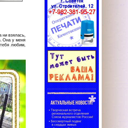
 ни взялась,
о. Она у меня
 тебя любим,
АКТУАЛЬНЫЕ НОВОСТИ!
•
Творческая встреча
регионального отделения
Союза журналистов России!
•
Бессмертный подвиг
в сердцах живых