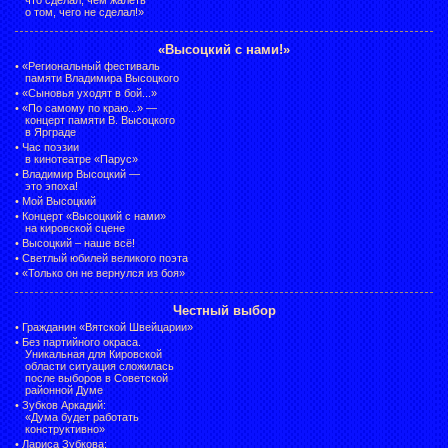
о том, чего не сделал!»
«Высоцкий с нами!»
•
«Региональный фестиваль
памяти Владимира Высоцкого
•
«Сыновья уходят в бой...»
•
«По самому по краю...» —
концерт памяти В. Высоцкого
в Ярграде
•
Час поэзии
в кинотеатре «Парус»
•
Владимир Высоцкий —
это эпоха!
•
Мой Высоцкий
•
Концерт «Высоцкий с нами»
на кировской сцене
•
Высоцкий – наше всё!
•
Светлый юбилей великого поэта
•
«Только он не вернулся из боя»
Честный выбор
•
Гражданин «Вятской Швейцарии»
•
Без партийного окраса.
Уникальная для Кировской
области ситуация сложилась
после выборов в Советской
районной Думе
•
Зубков Аркадий:
«Дума будет работать
конструктивно»
•
Лариса Зубкова: