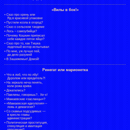
«Вилы в бок!»
•
Сказ про хрень или
Яд в красивой упаковке
•
Пустили козла в огород?
•
Сказ о сельском тандеме
•
Лось – самоубийца?
•
Почему Кошкин приписал
себе каждое пятое яйцо?
•
Сказ про то, как Тишка
лодочный мотор испытывал
•
По мне, уж лучше пей,
да дело разумей
•
В Зашижемье! Домой!
Ренегат или марионетка
•
Что в лоб, что по лбу!
Дуролом или вредитель?!
•
На зеркало неча пенять,
коли рожа крива
•
Докатились?
•
Павлины, говоришь?.. Хе-х!
•
Мамаевские «засланцы»?
•
«Мамаевская идеология» –
ложь и демагогия?
•
Со скамьи подсудимых —
в кресло главы
администрации?
•
Политическая проституция,
спекуляция и имитация
оппозиции?