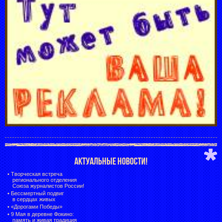
АКТУАЛЬНЫЕ НОВОСТИ!
•
Творческая встреча
регионального отделения
Союза журналистов России!
•
Бессмертный подвиг
в сердцах живых
•
«Дорогами Победы»
•
9 Мая в деревне Фокино:
память и живая традиция