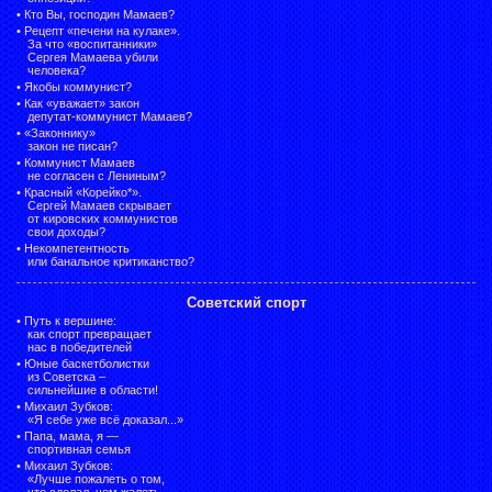
•
Кто Вы, господин Мамаев?
•
Рецепт «печени на кулаке».
За что «воспитанники»
Сергея Мамаева убили
человека?
•
Якобы коммунист?
•
Как «уважает» закон
депутат-коммунист Мамаев?
•
«Законнику»
закон не писан?
•
Коммунист Мамаев
не согласен с Лениным?
•
Красный «Корейко*».
Сергей Мамаев скрывает
от кировских коммунистов
свои доходы?
•
Некомпетентность
или банальное критиканство?
Советский спорт
•
Путь к вершине:
как спорт превращает
нас в победителей
•
Юные баскетболистки
из Советска –
сильнейшие в области!
•
Михаил Зубков:
«Я себе уже всё доказал...»
•
Папа, мама, я —
спортивная семья
•
Михаил Зубков:
«Лучше пожалеть о том,
что сделал, чем жалеть