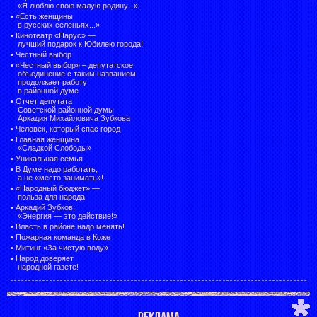
«Я люблю свою малую родину...»
•
«Есть женщины
в русских селеньях...»
•
Кинотеатр «Парус» —
лучший подарок к Юбилею города!
•
Честный выбор
• «Честный выбор» –
депутатское
объединение с таким названием
продолжает работу
в районной думе
•
Отчет депутата
Советской районной думы
Аркадия Михайловича Зубкова
•
Человек, который спас город
•
Главная женщина
«Сладкой Слободы»
•
Уникальная семья
•
В Думе надо работать,
а не «место занимать»!
•
«Народный бюджет» —
польза для народа
•
Аркадий Зубков:
«Энергия — это действие!»
•
Власть в районе надо менять!
•
Пожарная команда в Коже
•
Митинг «За чистую воду»
•
Народ доверяет
народной газете!
РЕКЛАМА