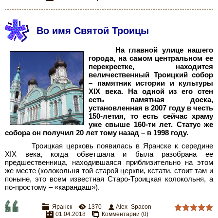
Во имя Святой Троицы
На главной улице нашего
города, на самом центральном ее
перекрестке, находится
величественный Троицкий собор
– памятник истории и культуры
XIX
века. На одной из его стен
есть памятная доска,
установленная в 2007
году в честь
150-летия, то есть сейчас храму
уже свыше 160-ти лет. Статус же
собора он получил 20 лет тому назад – в 1998
году.
Троицкая церковь появилась в Яранске к середине
XIX
века, когда обветшала и была разобрана ее
предшественница, находившаяся приблизительно на этом
же месте (колокольня той старой церкви, кстати, стоит там и
поныне, это всем известная Старо-Троицкая колокольня, а
по-простому – «карандаш»).
Яранск
1370
Alex_Spacon
01.04.2018
Комментарии (0)