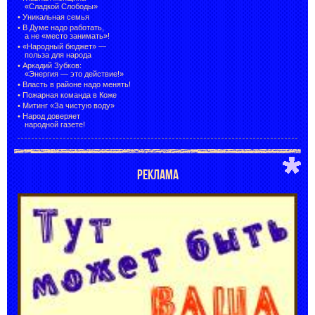
«Сладкой Слободы»
•
Уникальная семья
•
В Думе надо работать,
а не «место занимать»!
•
«Народный бюджет» —
польза для народа
•
Аркадий Зубков:
«Энергия — это действие!»
•
Власть в районе надо менять!
•
Пожарная команда в Коже
•
Митинг «За чистую воду»
•
Народ доверяет
народной газете!
РЕКЛАМА