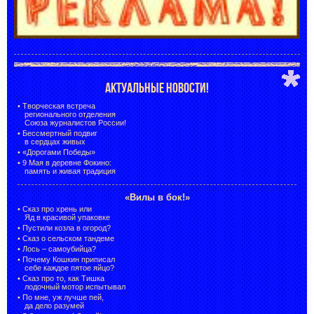
АКТУАЛЬНЫЕ НОВОСТИ!
•
Творческая встреча
регионального отделения
Союза журналистов России!
•
Бессмертный подвиг
в сердцах живых
•
«Дорогами Победы»
•
9 Мая в деревне Фокино:
память и живая традиция
«Вилы в бок!»
•
Сказ про хрень или
Яд в красивой упаковке
•
Пустили козла в огород?
•
Сказ о сельском тандеме
•
Лось – самоубийца?
•
Почему Кошкин приписал
себе каждое пятое яйцо?
•
Сказ про то, как Тишка
лодочный мотор испытывал
•
По мне, уж лучше пей,
да дело разумей