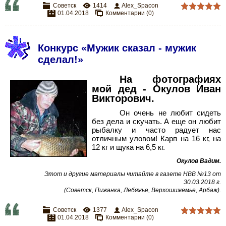
Советск
1414
Alex_Spacon
01.04.2018
Комментарии (0)
Конкурс «Мужик сказал - мужик
сделал!»
На фотографиях
мой дед - Окулов Иван
Викторович.
Он очень не любит сидеть
без дела и скучать. А еще он любит
рыбалку и часто радует нас
отличным уловом! Карп на 16
кг, на
12
кг и щука на 6,5
кг.
Окулов Вадим.
Этот и другие материалы читайте в газете НВВ №13 от
30.03.2018 г.
(Советск, Пижанка, Лебяжье, Верхошижемье, Арбаж).
Советск
1377
Alex_Spacon
01.04.2018
Комментарии (0)