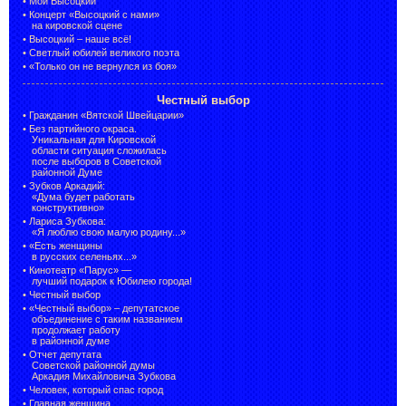
•
Мой Высоцкий
•
Концерт «Высоцкий с нами»
на кировской сцене
•
Высоцкий – наше всё!
•
Светлый юбилей великого поэта
•
«Только он не вернулся из боя»
Честный выбор
•
Гражданин «Вятской Швейцарии»
•
Без партийного окраса.
Уникальная для Кировской
области ситуация сложилась
после выборов в Советской
районной Думе
•
Зубков Аркадий:
«Дума будет работать
конструктивно»
•
Лариса Зубкова:
«Я люблю свою малую родину...»
•
«Есть женщины
в русских селеньях...»
•
Кинотеатр «Парус» —
лучший подарок к Юбилею города!
•
Честный выбор
• «Честный выбор» –
депутатское
объединение с таким названием
продолжает работу
в районной думе
•
Отчет депутата
Советской районной думы
Аркадия Михайловича Зубкова
•
Человек, который спас город
•
Главная женщина