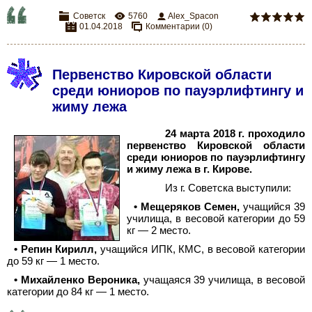
Советск
5760
Alex_Spacon
01.04.2018
Комментарии (0)
Первенство Кировской области
среди юниоров по пауэрлифтингу и
жиму лежа
24
марта 2018
г. проходило
первенство Кировской области
среди юниоров по пауэрлифтингу
и жиму лежа в г. Кирове.
Из г.
Советска выступили:
•
Мещеряков Семен,
учащийся 39
училища, в весовой категории до 59
кг — 2 место.
•
Репин Кирилл,
учащийся ИПК, КМС, в весовой категории
до 59 кг — 1 место.
•
Михайленко Вероника,
учащаяся 39 училища, в весовой
категории до 84 кг — 1 место.