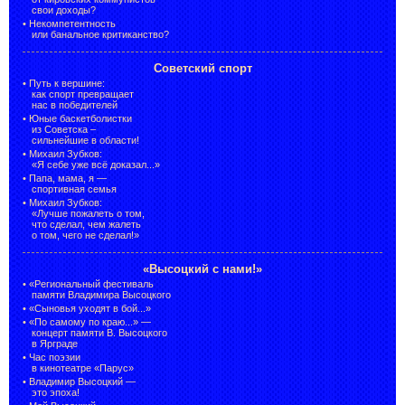
свои доходы?
•
Некомпетентность
или банальное критиканство?
Советский спорт
•
Путь к вершине:
как спорт превращает
нас в победителей
•
Юные баскетболистки
из Советска –
сильнейшие в области!
•
Михаил Зубков:
«Я себе уже всё доказал...»
•
Папа, мама, я —
спортивная семья
•
Михаил Зубков:
«Лучше пожалеть о том,
что сделал, чем жалеть
о том, чего не сделал!»
«Высоцкий с нами!»
•
«Региональный фестиваль
памяти Владимира Высоцкого
•
«Сыновья уходят в бой...»
•
«По самому по краю...» —
концерт памяти В. Высоцкого
в Ярграде
•
Час поэзии
в кинотеатре «Парус»
•
Владимир Высоцкий —
это эпоха!