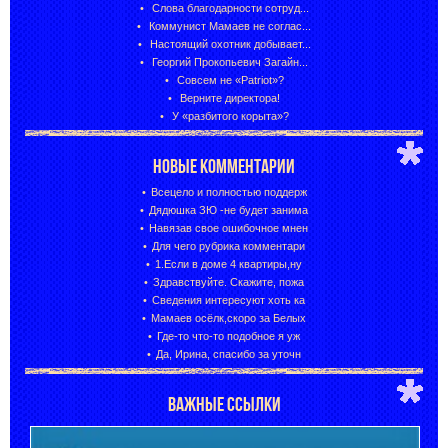
Слова благодарности сотруд...
Коммунист Мамаев не соглас...
Настоящий охотник добывает...
Георгий Прокопьевич Загайн...
Совсем не «Patriot»?
Верните директора!
У «разбитого корыта»?
НОВЫЕ КОММЕНТАРИИ
Всецело и полностью поддерж
Дядюшка ЗЮ -не будет занима
Навязав свое ошибочное мнен
Для чего рубрика комментари
1.Если в доме 4 квартиры,ну
Здравствуйте. Скажите, пожа
Сведения интересуют хоть ка
Мамаев осёлк,скоро за Белых
Где-то что-то подобное я уж
Да, Ирина, спасибо за уточн
ВАЖНЫЕ ССЫЛКИ