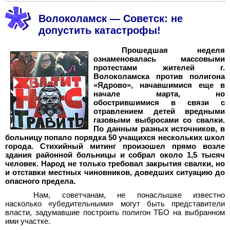
Волоколамск — Советск: не
допустить катастрофы!
Прошедшая неделя
ознаменовалась массовыми
протестами жителей г.
Волоколамска против полигона
«Ядрово», начавшимися еще в
начале марта, но
обострившимися в связи с
отравлением детей вредными
газовыми выбросами со свалки.
По данным разных источников, в
больницу попало порядка 50
учащихся нескольких школ
города. Стихийный митинг произошел прямо возле
здания районной больницы и собрал около 1,5
тысяч
человек. Народ не только требовал закрытия свалки, но
и отставки местных чиновников, доведших ситуацию до
опасного предела.
Нам, советчанам, не понаслышке известно
насколько «убедительными» могут быть представители
власти, задумавшие построить полигон ТБО на выбранном
ими участке.