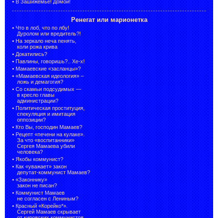
•
В Зашижемье! Домой!
Ренегат или марионетка
•
Что в лоб, что по лбу!
Дуролом или вредитель?!
•
На зеркало неча пенять,
коли рожа крива
•
Докатились?
•
Павлины, говоришь?.. Хе-х!
•
Мамаевские «засланцы»?
•
«Мамаевская идеология» –
ложь и демагогия?
•
Со скамьи подсудимых —
в кресло главы
администрации?
•
Политическая проституция,
спекуляция и имитация
оппозиции?
•
Кто Вы, господин Мамаев?
•
Рецепт «печени на кулаке».
За что «воспитанники»
Сергея Мамаева убили
человека?
•
Якобы коммунист?
•
Как «уважает» закон
депутат-коммунист Мамаев?
•
«Законнику»
закон не писан?
•
Коммунист Мамаев
не согласен с Лениным?
•
Красный «Корейко*».
Сергей Мамаев скрывает
от кировских коммунистов