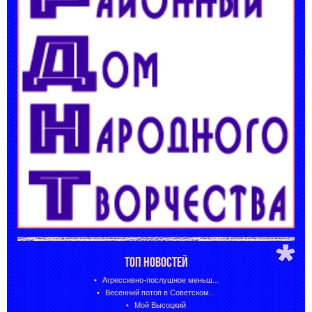
ТОП НОВОСТЕЙ
Агрессивно-послушное меньш...
Весенний потоп в Советском...
Мой Высоцкий