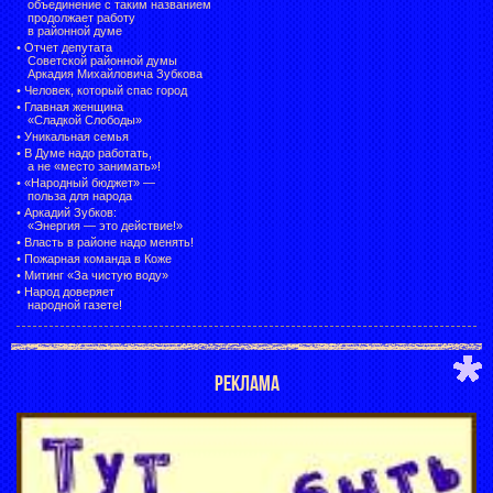
объединение с таким названием
продолжает работу
в районной думе
•
Отчет депутата
Советской районной думы
Аркадия Михайловича Зубкова
•
Человек, который спас город
•
Главная женщина
«Сладкой Слободы»
•
Уникальная семья
•
В Думе надо работать,
а не «место занимать»!
•
«Народный бюджет» —
польза для народа
•
Аркадий Зубков:
«Энергия — это действие!»
•
Власть в районе надо менять!
•
Пожарная команда в Коже
•
Митинг «За чистую воду»
•
Народ доверяет
народной газете!
РЕКЛАМА