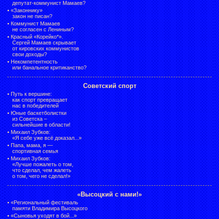
депутат-коммунист Мамаев?
•
«Законнику»
закон не писан?
•
Коммунист Мамаев
не согласен с Лениным?
•
Красный «Корейко*».
Сергей Мамаев скрывает
от кировских коммунистов
свои доходы?
•
Некомпетентность
или банальное критиканство?
Советский спорт
•
Путь к вершине:
как спорт превращает
нас в победителей
•
Юные баскетболистки
из Советска –
сильнейшие в области!
•
Михаил Зубков:
«Я себе уже всё доказал...»
•
Папа, мама, я —
спортивная семья
•
Михаил Зубков:
«Лучше пожалеть о том,
что сделал, чем жалеть
о том, чего не сделал!»
«Высоцкий с нами!»
•
«Региональный фестиваль
памяти Владимира Высоцкого
•
«Сыновья уходят в бой...»