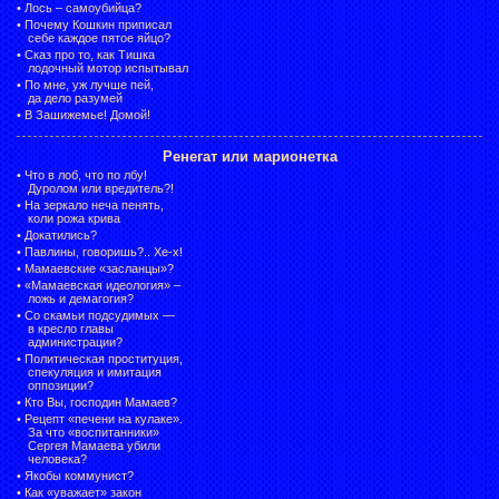
•
Лось – самоубийца?
•
Почему Кошкин приписал
себе каждое пятое яйцо?
•
Сказ про то, как Тишка
лодочный мотор испытывал
•
По мне, уж лучше пей,
да дело разумей
•
В Зашижемье! Домой!
Ренегат или марионетка
•
Что в лоб, что по лбу!
Дуролом или вредитель?!
•
На зеркало неча пенять,
коли рожа крива
•
Докатились?
•
Павлины, говоришь?.. Хе-х!
•
Мамаевские «засланцы»?
•
«Мамаевская идеология» –
ложь и демагогия?
•
Со скамьи подсудимых —
в кресло главы
администрации?
•
Политическая проституция,
спекуляция и имитация
оппозиции?
•
Кто Вы, господин Мамаев?
•
Рецепт «печени на кулаке».
За что «воспитанники»
Сергея Мамаева убили
человека?
•
Якобы коммунист?
•
Как «уважает» закон