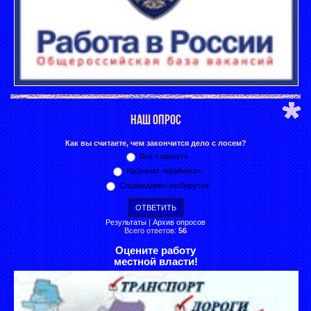
НАШ ОПРОС
Как вы считаете, чем закончится дело с лосем?
Всё «замнут»
Назначат «крайнего»
Справедливо разберутся
Результаты
|
Архив опросов
Всего ответов:
56
Оцените работу
местной власти!