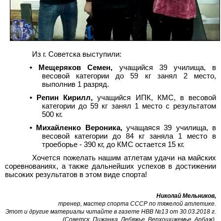
Из г.
Советска выступили:
•
Мещеряков Семен,
учащийся 39 училища, в
весовой категории до 59 кг занял 2 место,
выполнив 1
разряд.
•
Репин Кирилл,
учащийся ИПК, КМС, в весовой
категории до 59 кг занял 1 место с результатом
500
кг.
•
Михайленко Вероника,
учащаяся 39 училища, в
весовой категории до 84 кг заняла 1 место в
троеборье - 390
кг, до КМС остается 15
кг.
Хочется пожелать нашим атлетам удачи на майских
соревнованиях, а также дальнейших успехов в достижении
высоких результатов в этом виде спорта!
Николай Мельников,
тренер, мастер спорта СССР по тяжелой атлетике.
Этот и другие материалы читайте в газете НВВ №13 от 30.03.2018 г.
(Советск, Пижанка, Лебяжье, Верхошижемье, Арбаж).