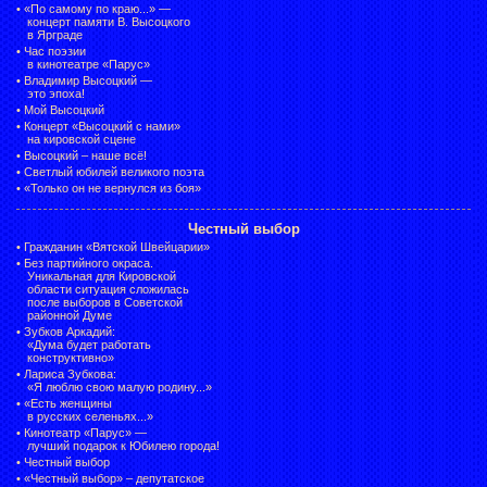
•
«По самому по краю...» —
концерт памяти В. Высоцкого
в Ярграде
•
Час поэзии
в кинотеатре «Парус»
•
Владимир Высоцкий —
это эпоха!
•
Мой Высоцкий
•
Концерт «Высоцкий с нами»
на кировской сцене
•
Высоцкий – наше всё!
•
Светлый юбилей великого поэта
•
«Только он не вернулся из боя»
Честный выбор
•
Гражданин «Вятской Швейцарии»
•
Без партийного окраса.
Уникальная для Кировской
области ситуация сложилась
после выборов в Советской
районной Думе
•
Зубков Аркадий:
«Дума будет работать
конструктивно»
•
Лариса Зубкова:
«Я люблю свою малую родину...»
•
«Есть женщины
в русских селеньях...»
•
Кинотеатр «Парус» —
лучший подарок к Юбилею города!
•
Честный выбор
• «Честный выбор» –
депутатское