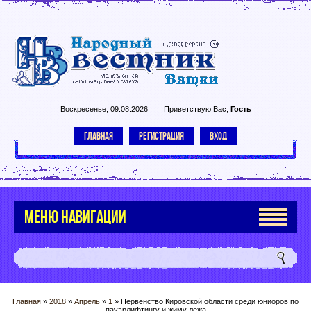
Воскресенье, 09.08.2026
Приветствую Вас
,
Гость
ГЛАВНАЯ
РЕГИСТРАЦИЯ
ВХОД
МЕНЮ НАВИГАЦИИ
Главная
»
2018
»
Апрель
»
1
» Первенство Кировской области среди юниоров по
пауэрлифтингу и жиму лежа