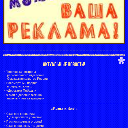
АКТУАЛЬНЫЕ НОВОСТИ!
•
Творческая встреча
регионального отделения
Союза журналистов России!
•
Бессмертный подвиг
в сердцах живых
•
«Дорогами Победы»
•
9 Мая в деревне Фокино:
память и живая традиция
«Вилы в бок!»
•
Сказ про хрень или
Яд в красивой упаковке
•
Пустили козла в огород?
•
Сказ о сельском тандеме