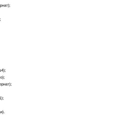
рнат);
;
4);
о);
рнат);
);
и).