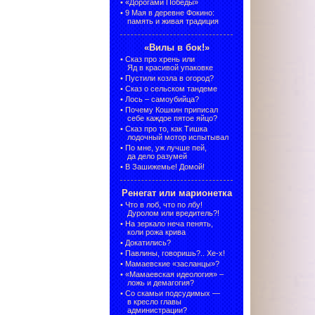
•
«Дорогами Победы»
•
9 Мая в деревне Фокино:
память и живая традиция
«Вилы в бок!»
•
Сказ про хрень или
Яд в красивой упаковке
•
Пустили козла в огород?
•
Сказ о сельском тандеме
•
Лось – самоубийца?
•
Почему Кошкин приписал
себе каждое пятое яйцо?
•
Сказ про то, как Тишка
лодочный мотор испытывал
•
По мне, уж лучше пей,
да дело разумей
•
В Зашижемье! Домой!
Ренегат или марионетка
•
Что в лоб, что по лбу!
Дуролом или вредитель?!
•
На зеркало неча пенять,
коли рожа крива
•
Докатились?
•
Павлины, говоришь?.. Хе-х!
•
Мамаевские «засланцы»?
•
«Мамаевская идеология» –
ложь и демагогия?
•
Со скамьи подсудимых —
в кресло главы
администрации?