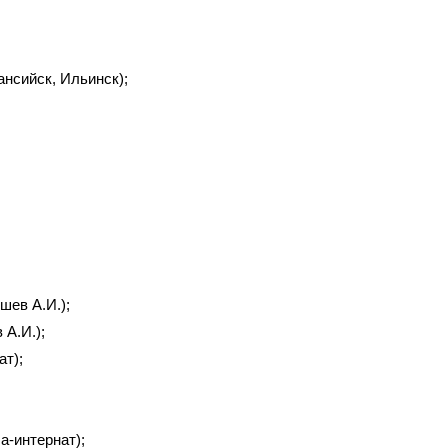
нсийск, Ильинск);
шев А.И.);
А.И.);
ат);
а-интернат);