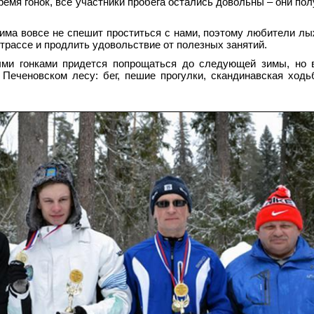
ремя гонок, все участники пробега остались довольны – они пол
има вовсе не спешит проститься с нами, поэтому любители лы
трассе и продлить удовольствие от полезных занятий.
ными гонками придется попрощаться до следующей зимы, но 
 Печеновском лесу: бег, пешие прогулки, скандинавская ход