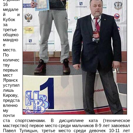
16
медале
й и
Кубок
за
третье
общеко
мандно
е
место.
По
количес
тву
первых
мест
Яранск
уступил
лишь
Кирову,
предста
вленно
му
почти
ста спортсменами. В дисциплине ката (техническое
мастерство) первое место среди мальчиков 8-9 лет завоевал
Павел Тупицын, третье место среди девочек 10-11
лет