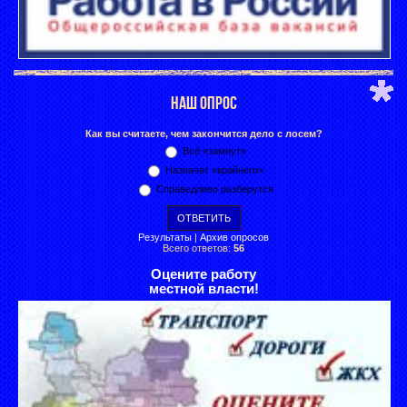
НАШ ОПРОС
Как вы считаете, чем закончится дело с лосем?
Всё «замнут»
Назначат «крайнего»
Справедливо разберутся
Результаты
|
Архив опросов
Всего ответов:
56
Оцените работу
местной власти!