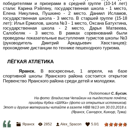
победителями и призерами в средней группе (10-14
лет)
стали: Карина Рэйляну, государственная школа - 1 место,
Елена Никулина, Пушкино - 2
место. Даниил Исламов,
государственная школа - 3
место. В старшей группе (15-18
лет): Илья Ермолов, школа №3 - 1
место, Оксана Батухтина,
государственная школа - 2
место, Дарья Матвеева,
Салобеляк - 3
место. В рамках соревнований были
проведены показательные выступления туристов школы №3
(руководитель Дмитрий Аркадьевич Хвостанцев):
прохождение дистанции по технике пешеходного туризма.
ЛЁГКАЯ АТЛЕТИКА
Яранск.
В воскресенье, 1 апреля, на базе
спортивной школы Яранского района состоится открытое
Первенство Яранского района среди детей и молодежи.
Подготовил
С. Бусин.
На фото: Владислав Чепайкин на пьедестале почёта;
призёры Кубка «ШИКа» (фото из открытых источников).
Этот и другие материалы читайте в газете НВВ №13 от 30.03.2018 г.
(Яранск, Санчурск, Кикнур, Тужа).
Яранск
2852
Alex_Spacon
5.0
/
1
1
2
3
4
5