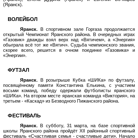
(Яранск).
ВОЛЕЙБОЛ
Яранск.
В спортивном зале Горгаза продолжается
открытый Чемпионат Яранского района. В очередных играх
«Газовик» дважды взял верх над «Вятичем», а «Энергия»
обыграла всё тот же «Вятич». Судьба чемпионского звания,
скорее всего, решится в очном поединке «Газовика» и
«Энергии».
ФУТЗАЛ
Яранск.
В розыгрыше Кубка «ШИКа» по футзалу,
посвящённому памяти Константина Елькина, с участием
восьми команд, победу одержали футболисты яранского
«ШИКа». На втором месте яранская команда «Виктория», на
третьем - «Каскад» из Безводного Пижанского района.
ФЕСТИВАЛЬ
Яранск.
В субботу, 31 марта, на базе спортивной
школы Яранского района пройдёт XII районный спортивный
фестиваль «Счастливая семья - счастливые дети». Начало