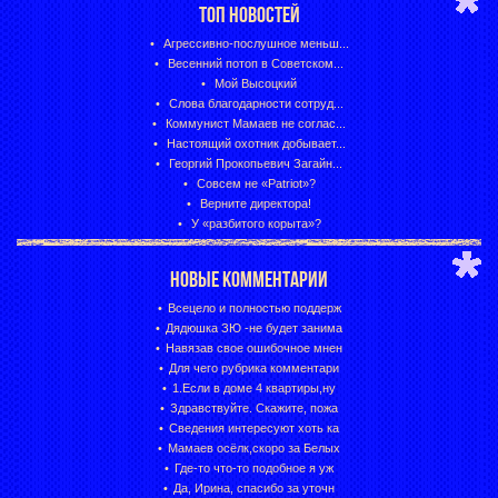
ТОП НОВОСТЕЙ
Агрессивно-послушное меньш...
Весенний потоп в Советском...
Мой Высоцкий
Слова благодарности сотруд...
Коммунист Мамаев не соглас...
Настоящий охотник добывает...
Георгий Прокопьевич Загайн...
Совсем не «Patriot»?
Верните директора!
У «разбитого корыта»?
НОВЫЕ КОММЕНТАРИИ
Всецело и полностью поддерж
Дядюшка ЗЮ -не будет занима
Навязав свое ошибочное мнен
Для чего рубрика комментари
1.Если в доме 4 квартиры,ну
Здравствуйте. Скажите, пожа
Сведения интересуют хоть ка
Мамаев осёлк,скоро за Белых
Где-то что-то подобное я уж
Да, Ирина, спасибо за уточн