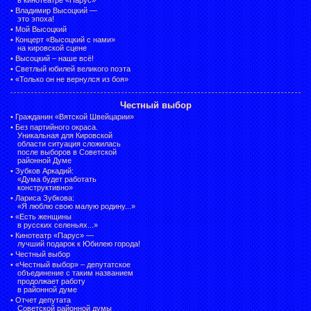
•
Владимир Высоцкий —
это эпоха!
•
Мой Высоцкий
•
Концерт «Высоцкий с нами»
на кировской сцене
•
Высоцкий – наше всё!
•
Светлый юбилей великого поэта
•
«Только он не вернулся из боя»
Честный выбор
•
Гражданин «Вятской Швейцарии»
•
Без партийного окраса.
Уникальная для Кировской
области ситуация сложилась
после выборов в Советской
районной Думе
•
Зубков Аркадий:
«Дума будет работать
конструктивно»
•
Лариса Зубкова:
«Я люблю свою малую родину...»
•
«Есть женщины
в русских селеньях...»
•
Кинотеатр «Парус» —
лучший подарок к Юбилею города!
•
Честный выбор
• «Честный выбор» –
депутатское
объединение с таким названием
продолжает работу
в районной думе
•
Отчет депутата
Советской районной думы