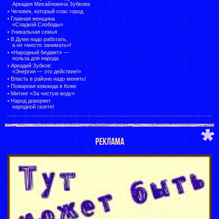
Аркадия Михайловича Зубкова
•
Человек, который спас город
•
Главная женщина
«Сладкой Слободы»
•
Уникальная семья
•
В Думе надо работать,
а не «место занимать»!
•
«Народный бюджет» —
польза для народа
•
Аркадий Зубков:
«Энергия — это действие!»
•
Власть в районе надо менять!
•
Пожарная команда в Коже
•
Митинг «За чистую воду»
•
Народ доверяет
народной газете!
РЕКЛАМА