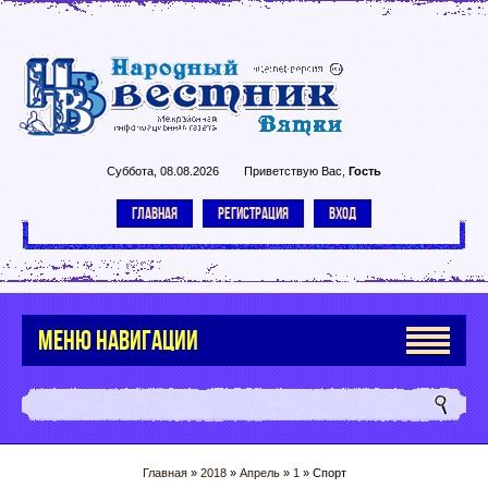
Суббота, 08.08.2026
Приветствую Вас
,
Гость
ГЛАВНАЯ
РЕГИСТРАЦИЯ
ВХОД
МЕНЮ НАВИГАЦИИ
Главная
»
2018
»
Апрель
»
1
» Спорт