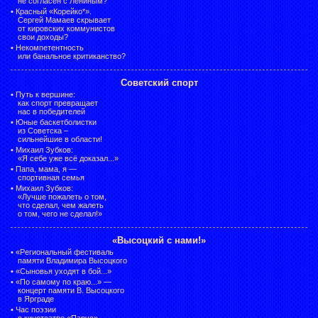
не согласен с Лениным?
•
Красный «Корейко*».
Сергей Мамаев скрывает
от кировских коммунистов
свои доходы?
•
Некомпетентность
или банальное критиканство?
Советский спорт
•
Путь к вершине:
как спорт превращает
нас в победителей
•
Юные баскетболистки
из Советска –
сильнейшие в области!
•
Михаил Зубков:
«Я себе уже всё доказал...»
•
Папа, мама, я —
спортивная семья
•
Михаил Зубков:
«Лучше пожалеть о том,
что сделал, чем жалеть
о том, чего не сделал!»
«Высоцкий с нами!»
•
«Региональный фестиваль
памяти Владимира Высоцкого
•
«Сыновья уходят в бой...»
•
«По самому по краю...» —
концерт памяти В. Высоцкого
в Ярграде
•
Час поэзии
в кинотеатре «Парус»