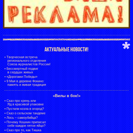
АКТУАЛЬНЫЕ НОВОСТИ!
•
Творческая встреча
регионального отделения
Союза журналистов России!
•
Бессмертный подвиг
в сердцах живых
•
«Дорогами Победы»
•
9 Мая в деревне Фокино:
память и живая традиция
«Вилы в бок!»
•
Сказ про хрень или
Яд в красивой упаковке
•
Пустили козла в огород?
•
Сказ о сельском тандеме
•
Лось – самоубийца?
•
Почему Кошкин приписал
себе каждое пятое яйцо?
•
Сказ про то, как Тишка