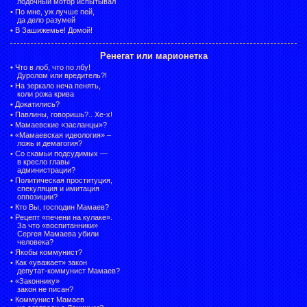
лодочный мотор испытывал
•
По мне, уж лучше пей,
да дело разумей
•
В Зашижемье! Домой!
Ренегат или марионетка
•
Что в лоб, что по лбу!
Дуролом или вредитель?!
•
На зеркало неча пенять,
коли рожа крива
•
Докатились?
•
Павлины, говоришь?.. Хе-х!
•
Мамаевские «засланцы»?
•
«Мамаевская идеология» –
ложь и демагогия?
•
Со скамьи подсудимых —
в кресло главы
администрации?
•
Политическая проституция,
спекуляция и имитация
оппозиции?
•
Кто Вы, господин Мамаев?
•
Рецепт «печени на кулаке».
За что «воспитанники»
Сергея Мамаева убили
человека?
•
Якобы коммунист?
•
Как «уважает» закон
депутат-коммунист Мамаев?
•
«Законнику»
закон не писан?
•
Коммунист Мамаев