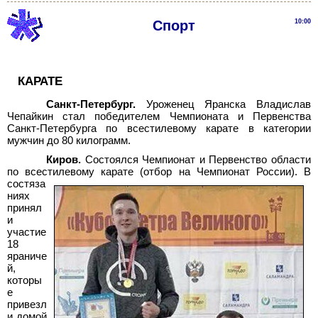
Спорт
10:00
КАРАТЕ
Санкт-Петербург.
Уроженец Яранска Владислав
Чепайкин стал победителем Чемпионата и Первенства
Санкт-Петербурга по всестилевому карате в категории
мужчин до 80 килограмм.
Киров.
Состоялся Чемпионат и Первенство области
по всестилевому карате (отбор на Чемпионат России).
В
состяза
ниях
принял
и
участие
18
яраниче
й,
которы
е
привезл
и домой