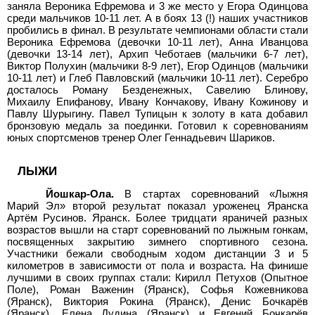
заняла Вероника Ефремова и 3 же место у Егора Одинцова
среди мальчиков 10-11
лет. А в боях 13 (!) наших участников
пробились в финал.
В результате чемпионами области стали
Вероника Ефремова (девочки 10-11
лет), Анна Иванцова
(девочки 13-14 лет), Архип Чеботаев (мальчики 6-7
лет),
Виктор Полухин (мальчики 8-9 лет), Егор Одинцов (мальчики
10-11
лет) и Глеб Павловский (мальчики 10-11
лет). Серебро
досталось Роману Безденежных, Савелию Блинову,
Михаилу Епифанову, Ивану Кончакову, Ивану Кожинову и
Павлу Шурыгину. Павел Тупицын к золоту в ката добавил
бронзовую медаль за поединки. Готовил к соревнованиям
юных спортсменов тренер Олег Геннадьевич Шариков.
ЛЫЖИ
Йошкар-Ола.
В стартах соревнований «Лыжня
Марий Эл» второй результат показал уроженец Яранска
Артём Русинов. Яранск. Более тридцати яраничей разных
возрастов вышли на старт соревнований по лыжным гонкам,
посвященных закрытию зимнего спортивного сезона.
Участники бежали свободным ходом дистанции 3 и 5
километров в зависимости от пола и возраста. На финише
лучшими в своих группах стали: Кирилл Петухов (Опытное
Поле), Роман Важенин (Яранск), Софья Кожевникова
(Яранск), Виктория Рокина (Яранск), Денис Бочкарёв
(Яранск), Елена Дудина (Яранск) и Евгений Бочкарёв