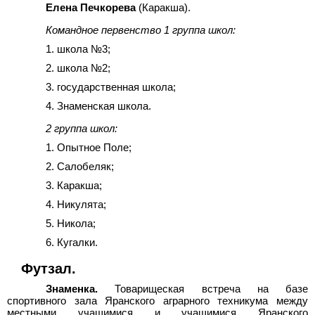
Елена Печкорева
(Каракша).
Командное первенство 1 группа школ:
1. школа №3;
2. школа №2;
3. государственная школа;
4. Знаменская школа.
2 группа школ:
1. Опытное Поле;
2. Салобеляк;
3. Каракша;
4. Никулята;
5. Никола;
6. Кугалки.
Футзал.
Знаменка.
Товарищеская встреча на базе
спортивного зала Яранского аграрного техникума между
местными учащимися и учащимися Яранского