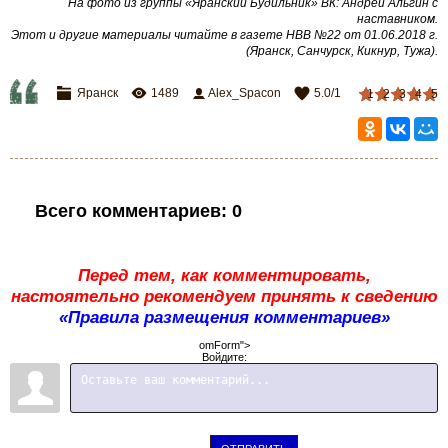
На фото из группы «Яранский Будильник» ВК: Андрей Альгин с
наставником.
Этот и другие материалы читайте в газете НВВ №22 от 01.06.2018 г.
(Яранск, Санчурск, Кикнур, Тужа).
Яранск
1489
Alex_Spacon
5.0
/
1
1
2
3
4
5
Всего комментариев
:
0
Перед тем, как комментировать,
настоятельно рекомендуем принять к сведению
«Правила размещения комментариев»
omForm">
Войдите: