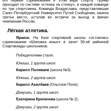
его первые соревнования в этом виде спорта. Турнир
проходил по системе «стенка на стенку», в каждой команде
по три спортсмена. Команда Владислава, представлявшая
Санкт-Петербургский Университет Путей Сообщения, заняла
третье место, уступив во встрече за выход в финал
чемпионам России.
Лёгкая атлетика.
Яранск.
На базе спортивной школы состоялись
соревнования «Шиповка юных» в зачет 50-ой районной
Спартакиады школьников.
Победителями стали:
Юноши, 1 группа школ:
Кирилл Поливаев
(школа №3).
Юноши, 2
группа
школ:
Кирилл Акилбаев
(Опытное Поле).
Девушки
, 1 группа школ:
Екатерина Кропачева
(школа № 2).
Девушки
, 2 группа школ: