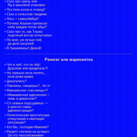
•
Сказ про хрень или
Яд в красивой упаковке
•
Пустили козла в огород?
•
Сказ о сельском тандеме
•
Лось – самоубийца?
•
Почему Кошкин приписал
себе каждое пятое яйцо?
•
Сказ про то, как Тишка
лодочный мотор испытывал
•
По мне, уж лучше пей,
да дело разумей
•
В Зашижемье! Домой!
Ренегат или марионетка
•
Что в лоб, что по лбу!
Дуролом или вредитель?!
•
На зеркало неча пенять,
коли рожа крива
•
Докатились?
•
Павлины, говоришь?.. Хе-х!
•
Мамаевские «засланцы»?
•
«Мамаевская идеология» –
ложь и демагогия?
•
Со скамьи подсудимых —
в кресло главы
администрации?
•
Политическая проституция,
спекуляция и имитация
оппозиции?
•
Кто Вы, господин Мамаев?
•
Рецепт «печени на кулаке».
За что «воспитанники»