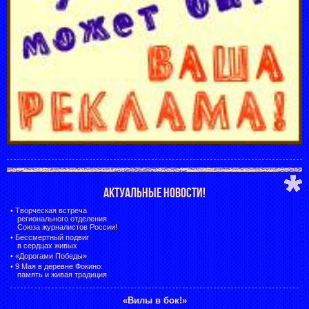
АКТУАЛЬНЫЕ НОВОСТИ!
•
Творческая встреча
регионального отделения
Союза журналистов России!
•
Бессмертный подвиг
в сердцах живых
•
«Дорогами Победы»
•
9 Мая в деревне Фокино:
память и живая традиция
«Вилы в бок!»