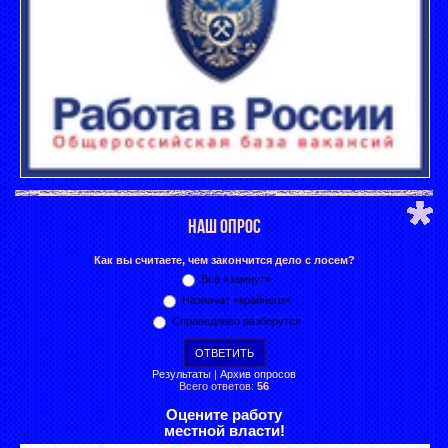
НАШ ОПРОС
Как вы считаете, чем закончится дело с лосем?
Всё «замнут»
Назначат «крайнего»
Справедливо разберутся
Результаты
|
Архив опросов
Всего ответов:
56
Оцените работу
местной власти!