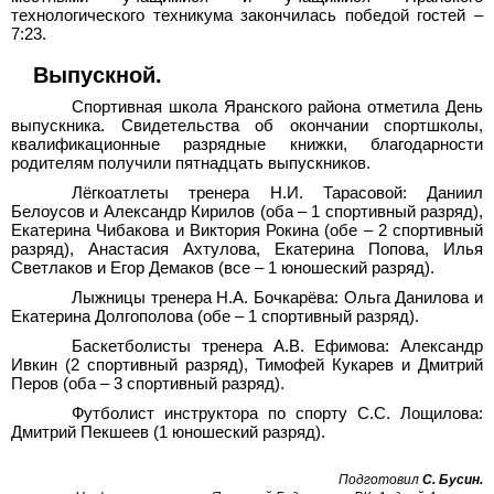
технологического техникума закончилась победой гостей –
7:23.
Выпускной.
Спортивная школа Яранского района отметила День
выпускника. Свидетельства об окончании спортшколы,
квалификационные разрядные книжки, благодарности
родителям получили пятнадцать выпускников.
Лёгкоатлеты тренера Н.И.
Тарасовой: Даниил
Белоусов и Александр Кирилов (оба
–
1 спортивный разряд),
Екатерина Чибакова и Виктория Рокина (обе
–
2 спортивный
разряд), Анастасия Ахтулова, Екатерина Попова, Илья
Светлаков и Егор Демаков (все
–
1 юношеский разряд).
Лыжницы тренера
Н.А. Бочкарёва: Ольга Данилова и
Екатерина Долгополова (обе – 1 спортивный разряд).
Баскетболисты тренера А.В.
Ефимова: Александр
Ивкин (2 спортивный разряд), Тимофей Кукарев и Дмитрий
Перов (оба
–
3 спортивный разряд).
Футболист инструктора по спорту С.С.
Лощилова:
Дмитрий Пекшеев (1
юношеский разряд).
Подготовил
С. Бусин.