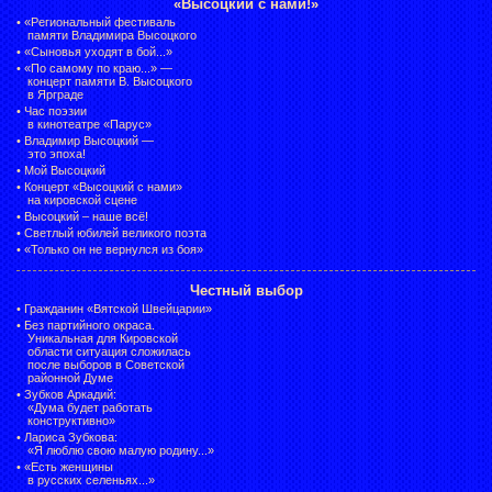
«Высоцкий с нами!»
•
«Региональный фестиваль
памяти Владимира Высоцкого
•
«Сыновья уходят в бой...»
•
«По самому по краю...» —
концерт памяти В. Высоцкого
в Ярграде
•
Час поэзии
в кинотеатре «Парус»
•
Владимир Высоцкий —
это эпоха!
•
Мой Высоцкий
•
Концерт «Высоцкий с нами»
на кировской сцене
•
Высоцкий – наше всё!
•
Светлый юбилей великого поэта
•
«Только он не вернулся из боя»
Честный выбор
•
Гражданин «Вятской Швейцарии»
•
Без партийного окраса.
Уникальная для Кировской
области ситуация сложилась
после выборов в Советской
районной Думе
•
Зубков Аркадий:
«Дума будет работать
конструктивно»
•
Лариса Зубкова:
«Я люблю свою малую родину...»
•
«Есть женщины
в русских селеньях...»