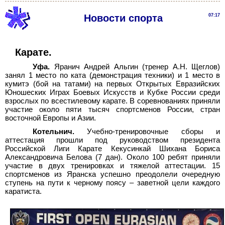
Новости спорта
07:17
Карате
.
Уфа.
Яранич Андрей Альгин (тренер А.Н. Щеглов)
занял 1 место по ката (демонстрация техники) и 1 место в
кумитэ (бой на татами) на первых Открытых Евразийских
Юношеских Играх Боевых Искусств и Кубке России среди
взрослых по всестилевому карате. В соревнованиях приняли
участие около пяти тысяч спортсменов России, стран
восточной Европы и Азии.
Котельнич.
Учебно-тренировочные сборы и
аттестация прошли под руководством президента
Российской Лиги Карате Кекусинкай Шихана Бориса
Александровича Белова (7
дан). Около 100 ребят приняли
участие в двух тренировках и тяжелой аттестации. 15
спортсменов из Яранска успешно преодолели очередную
ступень на пути к черному поясу – заветной цели каждого
каратиста.