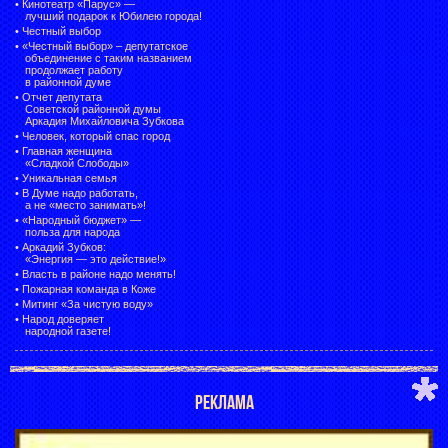
•
Кинотеатр «Парус» —
лучший подарок к Юбилею города!
•
Честный выбор
• «Честный выбор» –
депутатское
объединение с таким названием
продолжает работу
в районной думе
•
Отчет депутата
Советской районной думы
Аркадия Михайловича Зубкова
•
Человек, который спас город
•
Главная женщина
«Сладкой Слободы»
•
Уникальная семья
•
В Думе надо работать,
а не «место занимать»!
•
«Народный бюджет» —
польза для народа
•
Аркадий Зубков:
«Энергия — это действие!»
•
Власть в районе надо менять!
•
Пожарная команда в Коже
•
Митинг «За чистую воду»
•
Народ доверяет
народной газете!
РЕКЛАМА