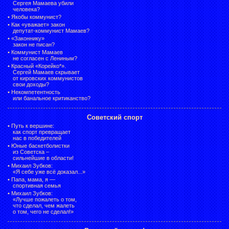
Сергея Мамаева убили
человека?
•
Якобы коммунист?
•
Как «уважает» закон
депутат-коммунист Мамаев?
•
«Законнику»
закон не писан?
•
Коммунист Мамаев
не согласен с Лениным?
•
Красный «Корейко*».
Сергей Мамаев скрывает
от кировских коммунистов
свои доходы?
•
Некомпетентность
или банальное критиканство?
Советский спорт
•
Путь к вершине:
как спорт превращает
нас в победителей
•
Юные баскетболистки
из Советска –
сильнейшие в области!
•
Михаил Зубков:
«Я себе уже всё доказал...»
•
Папа, мама, я —
спортивная семья
•
Михаил Зубков:
«Лучше пожалеть о том,
что сделал, чем жалеть
о том, чего не сделал!»