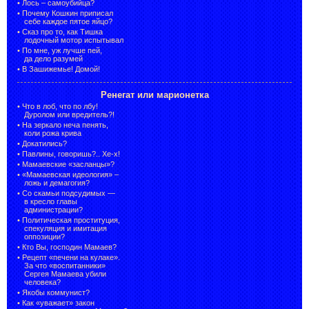
•
Лось – самоубийца?
•
Почему Кошкин приписал
себе каждое пятое яйцо?
•
Сказ про то, как Тишка
лодочный мотор испытывал
•
По мне, уж лучше пей,
да дело разумей
•
В Зашижемье! Домой!
Ренегат или марионетка
•
Что в лоб, что по лбу!
Дуролом или вредитель?!
•
На зеркало неча пенять,
коли рожа крива
•
Докатились?
•
Павлины, говоришь?.. Хе-х!
•
Мамаевские «засланцы»?
•
«Мамаевская идеология» –
ложь и демагогия?
•
Со скамьи подсудимых —
в кресло главы
администрации?
•
Политическая проституция,
спекуляция и имитация
оппозиции?
•
Кто Вы, господин Мамаев?
•
Рецепт «печени на кулаке».
За что «воспитанники»
Сергея Мамаева убили
человека?
•
Якобы коммунист?
•
Как «уважает» закон