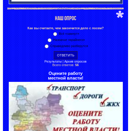
НАШ ОПРОС
Как вы считаете, чем закончится дело с лосем?
Всё «замнут»
Назначат «крайнего»
Справедливо разберутся
Результаты
|
Архив опросов
Всего ответов:
56
Оцените работу
местной власти!