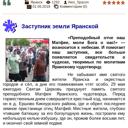
Яранск
1292
Alex_Spacon
01.06.2018
Комментарии (0)
Заступник земли Яранской
«Преподобный отче наш
Матфее, моли Бога о нас!» —
возносится к небесам. И помогает
наш заступник, все больше
появляется свидетельств о
чудесах, творимых по молитвам
Яранскому чудотворцу.
Не забывают имя святого
жители Яранска и окрестных
городов и сёл, а дни его поминовения чтят особо. 29
мая
ежегодно Святая Церковь празднует память святого
преподобного Матфея Яранского, чудотворца. Перед
торжественным днем совершается крестный ход, начинается
он в д.
Ершово Кикнурского района, где и обрел последнее
земное пристанище отец Матфей. Местные жители, глубоко
чтившие батюшку за его богоугодную жизнь, построили ему
небольшую келью-избушку, где он, прожив более восьми лет,
и окончил свой земной подвиг.