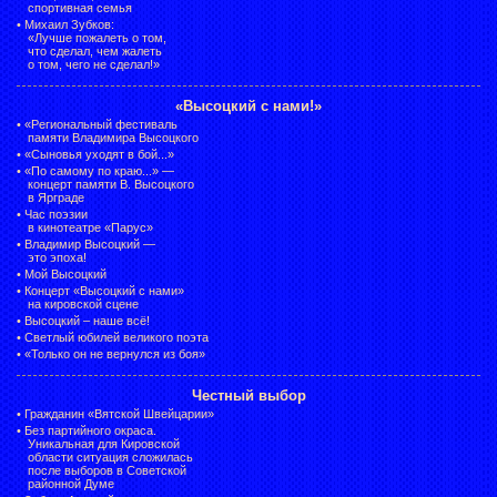
спортивная семья
•
Михаил Зубков:
«Лучше пожалеть о том,
что сделал, чем жалеть
о том, чего не сделал!»
«Высоцкий с нами!»
•
«Региональный фестиваль
памяти Владимира Высоцкого
•
«Сыновья уходят в бой...»
•
«По самому по краю...» —
концерт памяти В. Высоцкого
в Ярграде
•
Час поэзии
в кинотеатре «Парус»
•
Владимир Высоцкий —
это эпоха!
•
Мой Высоцкий
•
Концерт «Высоцкий с нами»
на кировской сцене
•
Высоцкий – наше всё!
•
Светлый юбилей великого поэта
•
«Только он не вернулся из боя»
Честный выбор
•
Гражданин «Вятской Швейцарии»
•
Без партийного окраса.
Уникальная для Кировской
области ситуация сложилась
после выборов в Советской
районной Думе