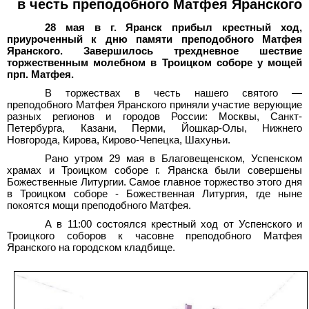
в честь преподобного Матфея Яранского
28
мая в г.
Яранск прибыл крестный ход,
приуроченный к дню памяти преподобного Матфея
Яранского. Завершилось трехдневное шествие
торжественным молебном в Троицком соборе у мощей
прп. Матфея.
В торжествах в честь нашего святого —
преподобного Матфея Яранского приняли участие верующие
разных регионов и городов России: Москвы, Санкт-
Петербурга, Казани, Перми, Йошкар-Олы, Нижнего
Новгорода, Кирова, Кирово-Чепецка, Шахуньи.
Рано утром 29 мая в Благовещенском, Успенском
храмах и Троицком соборе г.
Яранска были совершены
Божественные Литургии. Самое главное торжество этого дня
в Троицком соборе - Божественная Литургия, где ныне
покоятся мощи преподобного Матфея.
А в 11:00 состоялся крестный ход от Успенского и
Троицкого соборов к часовне преподобного Матфея
Яранского на городском кладбище.