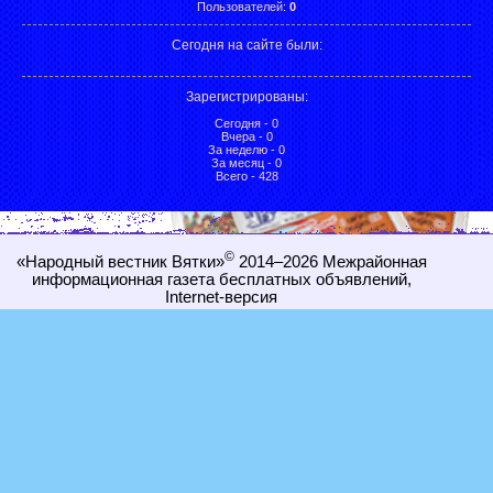
Пользователей:
0
Сегодня на сайте были:
Зарегистрированы
:
Сегодня - 0
Вчера - 0
За неделю - 0
За месяц - 0
Всего - 428
©
«Народный вестник Вятки»
2014–2026
Межрайонная
информационная газета бесплатных объявлений,
Internet-
версия