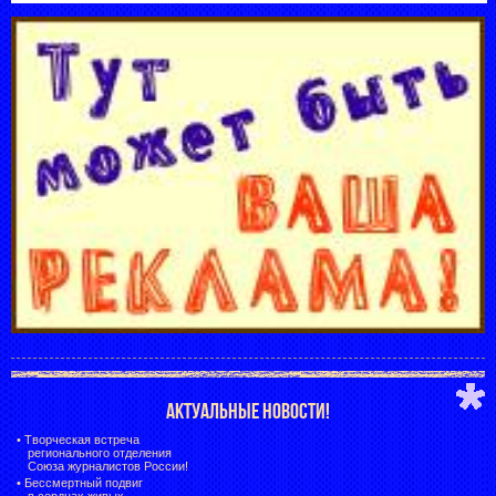
АКТУАЛЬНЫЕ НОВОСТИ!
•
Творческая встреча
регионального отделения
Союза журналистов России!
•
Бессмертный подвиг
в сердцах живых