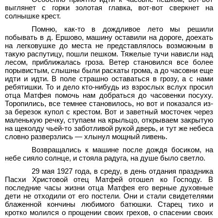
выглянет с горки золотая главка, вот-вот сверкнет на
солнышке крест.
Помню, как-то в дождливое лето мы решили
побывать в д.
Ершово, машину оставили на дороге, доехать
на легковушке до места не представлялось возможным в
такую распутицу, пошли пешком. Тяжелые тучи нависли над
лесом, приближалась гроза. Ветер становился все более
порывистым, слышны были раскаты грома, а до часовни еще
идти и идти. В поле страшно оставаться в грозу, а с нами
ребятишки. То и дело кто-нибудь из взрослых вслух просил
отца Матфея помочь нам добраться до часовенки посуху.
Торопились, все темнее становилось, но вот и показался из-
за березок купол с крестом. Вот и заветный мосточек через
маленькую речку, ступаем на крыльцо, открываем закрытую
на щеколду чьей-то заботливой рукой дверь, и тут же небеса
словно разверзлись — хлынул мощный ливень.
Возвращались к машине после дождя босиком, на
небе сияло солнце, и стояла радуга, на душе было светло.
29
мая 1927
года, в среду, в день отдания праздника
Пасхи Христовой отец Матфей отошел ко Господу. В
последние часы жизни отца Матфея его верные духовные
дети не отходили от его постели. Они и стали свидетелями
блаженной кончины любимого батюшки. Старец тихо и
кротко молился о прощении своих грехов, о спасении своих