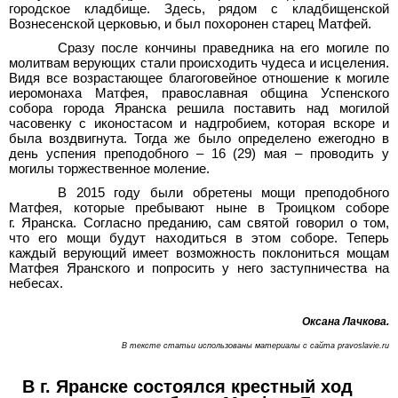
городское кладбище. Здесь, рядом с кладбищенской
Вознесенской церковью, и был похоронен старец Матфей.
Сразу после кончины праведника на его могиле по
молитвам верующих стали происходить чудеса и исцеления.
Видя все возрастающее благоговейное отношение к могиле
иеромонаха Матфея, православная община Успенского
собора города Яранска решила поставить над могилой
часовенку с иконостасом и надгробием, которая вскоре и
была воздвигнута. Тогда же было определено ежегодно в
день успения преподобного – 16 (29) мая – проводить у
могилы торжественное моление.
В 2015 году были обретены мощи преподобного
Матфея, которые пребывают ныне в Троицком соборе
г.
Яранска. Согласно преданию, сам святой говорил о том,
что его мощи будут находиться в этом соборе. Теперь
каждый верующий имеет возможность поклониться мощам
Матфея Яранского и попросить у него заступничества на
небесах.
Оксана Лачкова.
В тексте статьи использованы материалы с сайта pravoslavie.ru
В г.
Яранске состоялся крестный ход