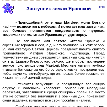
Заступник земли Яранской
07:39
«Преподобный отче наш Матфее, моли Бога о
нас!» — возносится к небесам. И помогает наш заступник,
все больше появляется свидетельств о чудесах,
творимых по молитвам Яранскому чудотворцу.
Не забывают имя святого жители Яранска и
окрестных городов и сёл, а дни его поминовения чтят особо.
29
мая ежегодно Святая Церковь празднует память святого
преподобного Матфея Яранского, чудотворца. Перед
торжественным днем совершается крестный ход, начинается
он в д.
Ершово Кикнурского района, где и обрел последнее
земное пристанище отец Матфей. Местные жители, глубоко
чтившие батюшку за его богоугодную жизнь, построили ему
небольшую келью-избушку, где он, прожив более восьми лет,
и окончил свой земной подвиг.
Стекаются верующие на праздничную всенощную
службу к маленькой часовенке, обнесенной молодыми
берёзками, затерявшейся среди обширных полей. Но место
это не остается без внимания и в обычные дни, приезжают
сюда издалека, излагают все свои просьбы и чаяния.
Особенно приятно идти к часовне пешком, вот-вот