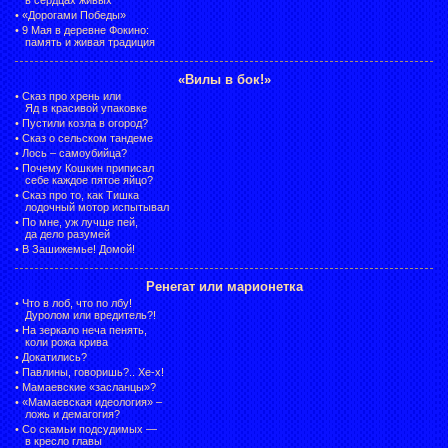
•
«Дорогами Победы»
•
9 Мая в деревне Фокино:
память и живая традиция
«Вилы в бок!»
•
Сказ про хрень или
Яд в красивой упаковке
•
Пустили козла в огород?
•
Сказ о сельском тандеме
•
Лось – самоубийца?
•
Почему Кошкин приписал
себе каждое пятое яйцо?
•
Сказ про то, как Тишка
лодочный мотор испытывал
•
По мне, уж лучше пей,
да дело разумей
•
В Зашижемье! Домой!
Ренегат или марионетка
•
Что в лоб, что по лбу!
Дуролом или вредитель?!
•
На зеркало неча пенять,
коли рожа крива
•
Докатились?
•
Павлины, говоришь?.. Хе-х!
•
Мамаевские «засланцы»?
•
«Мамаевская идеология» –
ложь и демагогия?
•
Со скамьи подсудимых —
в кресло главы