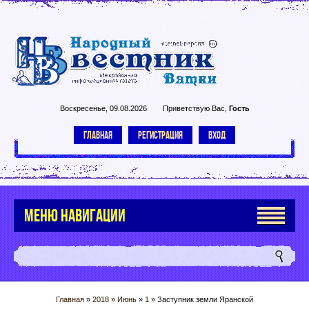
Воскресенье, 09.08.2026
Приветствую Вас
,
Гость
ГЛАВНАЯ
РЕГИСТРАЦИЯ
ВХОД
МЕНЮ НАВИГАЦИИ
Главная
»
2018
»
Июнь
»
1
» Заступник земли Яранской