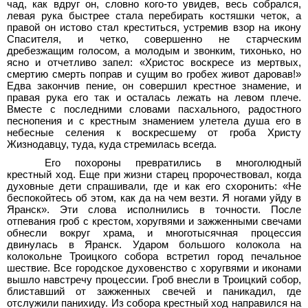
чад, как вдруг он, словно кого-то увидев, весь собрался,
левая рука быстрее стала перебирать костяшки четок, а
правой он истово стал креститься, устремив взор на икону
Спасителя, и четко, совершенно не старческим
дребезжащим голосом, а молодым и звонким, тихонько, но
ясно и отчетливо запел: «Христос воскресе из мертвых,
смертию смерть поправ и сущим во гробех живот даровав!»
Едва закончив пение, он совершил крестное знамение, и
правая рука его так и осталась лежать на левом плече.
Вместе с последними словами пасхального, радостного
песнопения и с крестным знамением улетела душа его в
небесные селения к воскресшему от гроба Христу
Жизнодавцу, туда, куда стремилась всегда.
Его похороны превратились в многолюдный
крестный ход. Еще при жизни старец пророчествовал, когда
духовные дети спрашивали, где и как его схоронить: «Не
беспокойтесь об этом, как да на чем везти. Я ногами уйду в
Яранск». Эти слова исполнились в точности. После
отпевания гроб с крестом, хоругвями и зажженными свечами
обнесли вокруг храма, и многотысячная процессия
двинулась в Яранск. Ударом большого колокола на
колокольне Троицкого собора встретил город печальное
шествие. Все городское духовенство с хоругвями и иконами
вышло навстречу процессии. Гроб внесли в Троицкий собор,
блиставший от зажженных свечей и паникадил, где
отслужили панихиду. Из собора крестный ход направился на