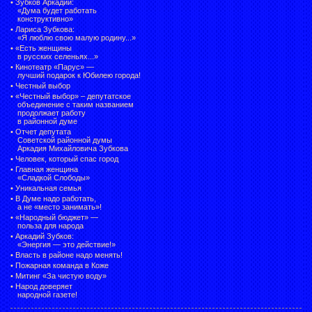
•
Зубков Аркадий:
«Дума будет работать
конструктивно»
•
Лариса Зубкова:
«Я люблю свою малую родину...»
•
«Есть женщины
в русских селеньях...»
•
Кинотеатр «Парус» —
лучший подарок к Юбилею города!
•
Честный выбор
• «Честный выбор» –
депутатское
объединение с таким названием
продолжает работу
в районной думе
•
Отчет депутата
Советской районной думы
Аркадия Михайловича Зубкова
•
Человек, который спас город
•
Главная женщина
«Сладкой Слободы»
•
Уникальная семья
•
В Думе надо работать,
а не «место занимать»!
•
«Народный бюджет» —
польза для народа
•
Аркадий Зубков:
«Энергия — это действие!»
•
Власть в районе надо менять!
•
Пожарная команда в Коже
•
Митинг «За чистую воду»
•
Народ доверяет
народной газете!