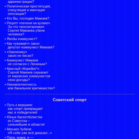
администрации?
•
Политическая проституция,
спекуляция и имитация
оппозиции?
•
Кто Вы, господин Мамаев?
•
Рецепт «печени на кулаке».
За что «воспитанники»
Сергея Мамаева убили
человека?
•
Якобы коммунист?
•
Как «уважает» закон
депутат-коммунист Мамаев?
•
«Законнику»
закон не писан?
•
Коммунист Мамаев
не согласен с Лениным?
•
Красный «Корейко*».
Сергей Мамаев скрывает
от кировских коммунистов
свои доходы?
•
Некомпетентность
или банальное критиканство?
Советский спорт
•
Путь к вершине:
как спорт превращает
нас в победителей
•
Юные баскетболистки
из Советска –
сильнейшие в области!
•
Михаил Зубков:
«Я себе уже всё доказал...»
•
Папа, мама, я —