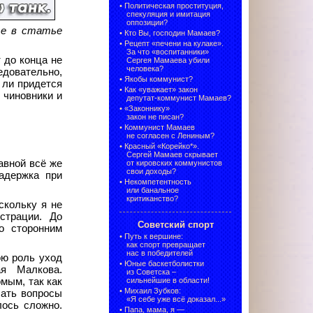
•
Политическая проституция,
спекуляция и имитация
оппозиции?
те в статье
•
Кто Вы, господин Мамаев?
•
Рецепт «печени на кулаке».
За что «воспитанники»
 до конца не
Сергея Мамаева убили
человека?
едовательно,
•
Якобы коммунист?
 ли придется
•
Как «уважает» закон
 чиновники и
депутат-коммунист Мамаев?
•
«Законнику»
закон не писан?
•
Коммунист Мамаев
не согласен с Лениным?
•
Красный «Корейко*».
Сергей Мамаев скрывает
авной всё же
от кировских коммунистов
свои доходы?
задержка при
•
Некомпетентность
или банальное
критиканство?
скольку я не
страции. До
Советский спорт
о сторонним
•
Путь к вершине:
как спорт превращает
нас в победителей
ою роль уход
•
Юные баскетболистки
ая Малкова.
из Советска –
мым, так как
сильнейшие в области!
•
Михаил Зубков:
шать вопросы
«Я себе уже всё доказал...»
лось сложно.
•
Папа, мама, я —