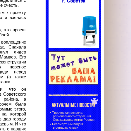
ределиться с
е счесть.
ым к проекту
но и взялась
, что проект
блей.
воплощение
ак. Сначала
рнул лидер
Мамаев. Его
еконструкции
ся перенос
щади перед
ем (а также
танка.
ли, что он
в Советского
о района, а
рочем, была
АКТУАЛЬНЫЕ НОВОСТИ!
омимо этого,
•
Творческая встреча
 на которой
регионального отделения
в дар городу
Союза журналистов России!
аевым. И что
•
Бессмертный подвиг
в сердцах живых
ять о павших