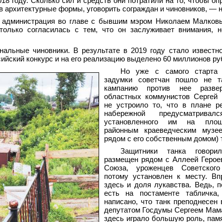
18 году. Сколько сил и средств они потратили на то, чтобы оп
в архитектурные формы, уговорить сограждан и чиновников, — н
я администрация во главе с бывшим мэром Николаем Малков
только согласилась с тем, что он заслуживает внимания, 
альные чиновники. В результате в 2019 году стало известно
ийский конкурс и на его реализацию выделено 60 миллионов ру
Но уже с самого старта 
задумки советчан пошло не т
кампанию против нее разве
областных коммунистов Сергей 
не устроило то, что в плане р
набережной предусматривал
установленного им на пло
районным краеведческим музе
рядом с его собственным домом) 
Защитники танка говори
размещен рядом с Аллеей Герое
Союза, уроженцев Советског
потому установлен к месту. Вп
здесь и доля лукавства. Ведь, п
есть на постаменте табличка,
написано, что танк преподнесен 
депутатом Госдумы Сергеем Мам
здесь играло большую роль, пам