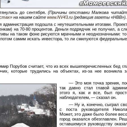
атянулись до сентября.
(Причины отставки Малкова читай
устах»
на нашем сайте
www.NV43.ru
(редакция газеты «НВВ»).
кая администрация подошла с неутешительными итогами. Проект
нкам) на 70-80 процентов. Деньги подрядчик не получил, а сл
тивы на таком фоне рисуются мрачными и неоднозначными: то
 потом самим искать инвестора, то ли смилуются федеральные
мир Порубов считает, что из всех вышеперечисленных бед гл
чих, которые трудились на объектах, из-за нее возникла 
— Это моя точка зрения, по
так давно стал главой админи
этого я, как и все, был прост
наблюдателем, — сказал он.
— Ну и, конечно, сыграл св
с поста руководителя Никол
Может, это даже было более весо
город оказался обезглавлен. Ре
оставшемуся руководству оказа