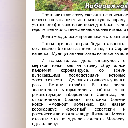
Противники же сразу сказали: не вписывае
первых, он заслоняет историческую панораму, 
установлен) в советский период в боевых де
героям Великой Отечественной войны никакого 
Долго «бодались» противники и сторонники
Потом пришла вторая беда: оказалось, 
соглашался браться за дело, зная, что Серге
нашелся. Муниципальный заказ взялось выпол
И только-только дело сдвинулось с
мертвой точки, как на страну обрушилась
пандемия коронавируса, со всеми
вытекающими последствиями, которые
хорошо известны. Деловая активность упала в
разы. Встали стройки. В том числе
значительно затормозились работы и по
реконструкции набережной в Советске, где
строительные бригады поголовно болели
новой «модной» болезнью, как назвал
коронавирус известный советский и
российский актер Александр Ширвиндт. Можно
сказать: что не удалось сделать Мамаеву,
сделал вирус.