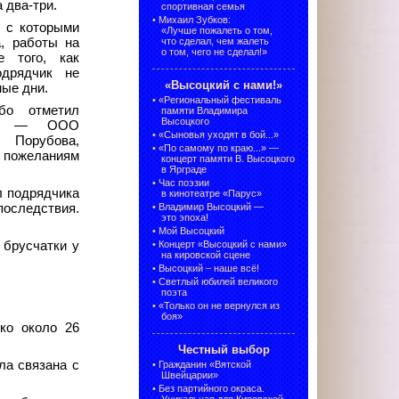
 два-три.
спортивная семья
•
Михаил Зубков:
, с которыми
«Лучше пожалеть о том,
а, работы на
что сделал, чем жалеть
о том, чего не сделал!»
е того, как
одрядчик не
«Высоцкий с нами!»
ные дни.
•
«Региональный фестиваль
бо отметил
памяти Владимира
Высоцкого
ика — ООО
•
«Сыновья уходят в бой...»
 Порубова,
•
«По самому по краю...» —
у пожеланиям
концерт памяти В. Высоцкого
в Ярграде
•
Час поэзии
л подрядчика
в кинотеатре «Парус»
последствия.
•
Владимир Высоцкий —
это эпоха!
•
Мой Высоцкий
 брусчатки у
•
Концерт «Высоцкий с нами»
на кировской сцене
•
Высоцкий – наше всё!
•
Светлый юбилей великого
поэта
•
«Только он не вернулся из
боя»
ко около 26
Честный выбор
ла связана с
•
Гражданин «Вятской
Швейцарии»
•
Без партийного окраса.