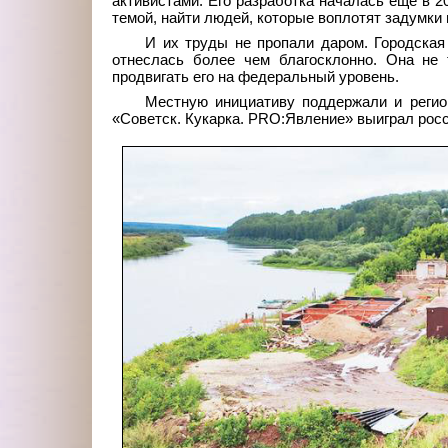
активистами. Его разработка началась еще в 20
темой, найти людей, которые воплотят задумки 
И их труды не пропали даром. Городска
отнеслась более чем благосклонно. Она не 
продвигать его на федеральный уровень.
Местную инициативу поддержали и регион
«Советск. Кукарка. PRO:Явление» выиграл росс