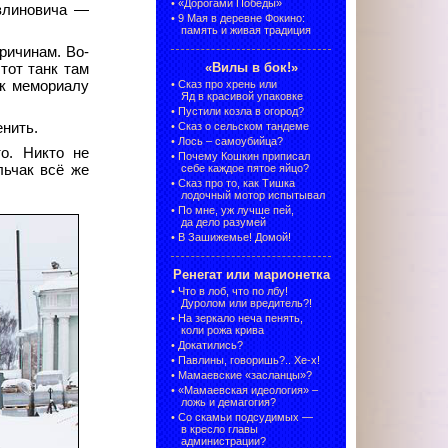
•
«Дорогами Победы»
влиновича —
•
9 Мая в деревне Фокино:
память и живая традиция
ричинам. Во-
«Вилы в бок!»
тот танк там
 к мемориалу
•
Сказ про хрень или
Яд в красивой упаковке
•
Пустили козла в огород?
енить.
•
Сказ о сельском тандеме
•
Лось – самоубийца?
о. Никто не
•
Почему Кошкин приписал
льчак всё же
себе каждое пятое яйцо?
•
Сказ про то, как Тишка
лодочный мотор испытывал
•
По мне, уж лучше пей,
да дело разумей
•
В Зашижемье! Домой!
Ренегат или марионетка
•
Что в лоб, что по лбу!
Дуролом или вредитель?!
•
На зеркало неча пенять,
коли рожа крива
•
Докатились?
•
Павлины, говоришь?.. Хе-х!
•
Мамаевские «засланцы»?
•
«Мамаевская идеология» –
ложь и демагогия?
•
Со скамьи подсудимых —
в кресло главы
администрации?