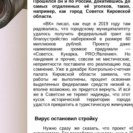
Прошелся он и по России, докатившись до
самых отдаленных её уголков, таких,
например, как город Советск Кировской
области.
«ВК» писал, как еще в 2019 году там
радовались, что городскому муниципалитету
удалось получить федеральный грант на
благоустройство набережной в размере 60
миллионов рублей. Проекту даже
наименование громкое придумали —
«Советск. Кукарка. PRO:Явление». Но
пандемия и прочие, совсем не мистические,
неприятности поставили его реализацию под
сомнение. Уже в декабре Контрольно-счетная
палата Кировской области заявила, что
работы не выполнены, процент освоения
выделенных федералами средств низкий и,
вполне возможно, их придется вернуть. И всё
же в Советске не теряют надежды, что этот
кусок исторической территории города
удастся превратить в туристическую жемчужину
Вирус остановил стройку
Нужно сразу же сказать, что проект «