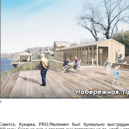
.
Советск. Кукарка. PRO:Явление» был буквально выстрадан