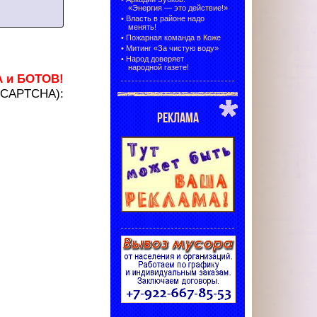
«Энергия — это действие!»
•
Власть в районе надо
менять!
•
Пожарная команда в Коже
•
Митинг «За чистую воду»
•
Народ доверяет
народной газете!
А и БОТОВ!
 (CAPTCHA):
РЕКЛАМА