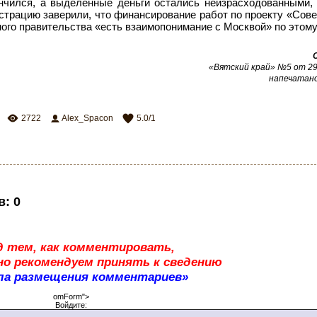
нчился, а выделенные деньги остались неизрасходованными,
трацию заверили, что финансирование работ по проекту «Совет
ого правительства «есть взаимопонимание с Москвой» по этому
«Вятский край» №5 от 29 
напечатано
2722
Alex_Spacon
5.0
/
1
в
:
0
д тем, как комментировать,
о рекомендуем принять к сведению
ла размещения комментариев»
omForm">
Войдите: