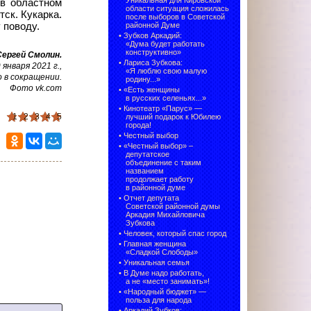
Уникальная для Кировской
 в областном
области ситуация сложилась
ск. Кукарка.
после выборов в Советской
 поводу.
районной Думе
•
Зубков Аркадий:
«Дума будет работать
конструктивно»
Сергей Смолин.
•
Лариса Зубкова:
января 2021 г.,
«Я люблю свою малую
 в сокращении.
родину...»
Фото vk.com
•
«Есть женщины
в русских селеньях...»
•
Кинотеатр «Парус» —
1
2
3
4
5
лучший подарок к Юбилею
города!
•
Честный выбор
• «Честный выбор» –
депутатское
объединение с таким
названием
продолжает работу
в районной думе
•
Отчет депутата
Советской районной думы
Аркадия Михайловича
Зубкова
•
Человек, который спас город
•
Главная женщина
«Сладкой Слободы»
•
Уникальная семья
•
В Думе надо работать,
а не «место занимать»!
•
«Народный бюджет» —
польза для народа
•
Аркадий Зубков: