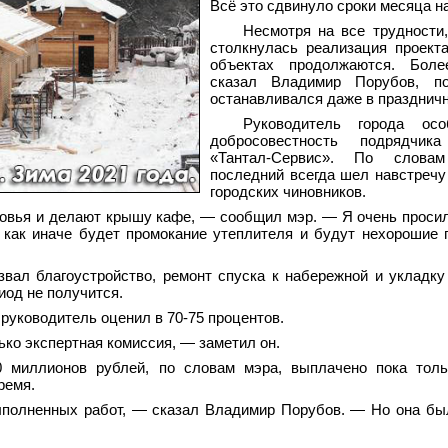
Всё это сдвинуло сроки месяца на
Несмотря на все трудности
столкнулась реализация проект
объектах продолжаются. Боле
сказал Владимир Порубов, п
останавливался даже в празднич
Руководитель города осо
добросовестность подрядч
«Тантал-Сервис». По словам
последний всегда шел навстреч
городских чиновников.
ровья и делают крышу кафе, — сообщил мэр. — Я очень проси
 как иначе будет промокание утеплителя и будут нехорошие 
звал благоустройство, ремонт спуска к набережной и укладку
иод не получится.
руководитель оценил в 70-75 процентов.
ко экспертная комиссия, — заметил он.
 миллионов рублей, по словам мэра, выплачено пока толь
ремя.
ыполненных работ, — сказал Владимир Порубов. — Но она бы