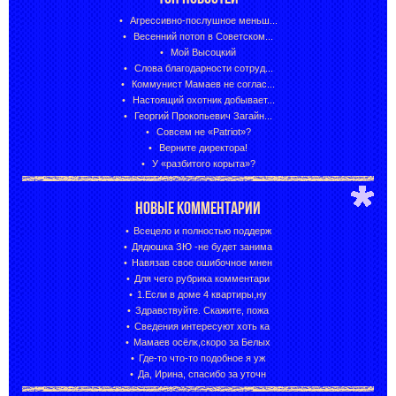
Агрессивно-послушное меньш...
Весенний потоп в Советском...
Мой Высоцкий
Слова благодарности сотруд...
Коммунист Мамаев не соглас...
Настоящий охотник добывает...
Георгий Прокопьевич Загайн...
Совсем не «Patriot»?
Верните директора!
У «разбитого корыта»?
НОВЫЕ КОММЕНТАРИИ
Всецело и полностью поддерж
Дядюшка ЗЮ -не будет занима
Навязав свое ошибочное мнен
Для чего рубрика комментари
1.Если в доме 4 квартиры,ну
Здравствуйте. Скажите, пожа
Сведения интересуют хоть ка
Мамаев осёлк,скоро за Белых
Где-то что-то подобное я уж
Да, Ирина, спасибо за уточн