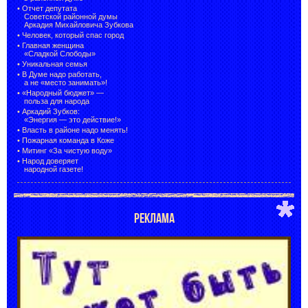
•
Отчет депутата
Советской районной думы
Аркадия Михайловича Зубкова
•
Человек, который спас город
•
Главная женщина
«Сладкой Слободы»
•
Уникальная семья
•
В Думе надо работать,
а не «место занимать»!
•
«Народный бюджет» —
польза для народа
•
Аркадий Зубков:
«Энергия — это действие!»
•
Власть в районе надо менять!
•
Пожарная команда в Коже
•
Митинг «За чистую воду»
•
Народ доверяет
народной газете!
РЕКЛАМА