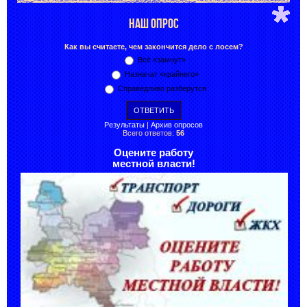
НАШ ОПРОС
Как вы считаете, чем закончится дело с лосем?
Всё «замнут»
Назначат «крайнего»
Справедливо разберутся
Результаты
|
Архив опросов
Всего ответов:
56
Оцените работу
местной власти!