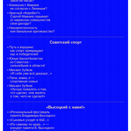
закон не писан?
•
Коммунист Мамаев
не согласен с Лениным?
•
Красный «Корейко*».
Сергей Мамаев скрывает
от кировских коммунистов
свои доходы?
•
Некомпетентность
или банальное критиканство?
Советский спорт
•
Путь к вершине:
как спорт превращает
нас в победителей
•
Юные баскетболистки
из Советска –
сильнейшие в области!
•
Михаил Зубков:
«Я себе уже всё доказал...»
•
Папа, мама, я —
спортивная семья
•
Михаил Зубков:
«Лучше пожалеть о том,
что сделал, чем жалеть
о том, чего не сделал!»
«Высоцкий с нами!»
•
«Региональный фестиваль
памяти Владимира Высоцкого
•
«Сыновья уходят в бой...»
•
«По самому по краю...» —
концерт памяти В. Высоцкого