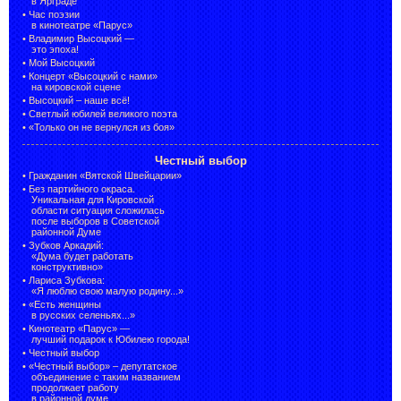
в Ярграде
•
Час поэзии
в кинотеатре «Парус»
•
Владимир Высоцкий —
это эпоха!
•
Мой Высоцкий
•
Концерт «Высоцкий с нами»
на кировской сцене
•
Высоцкий – наше всё!
•
Светлый юбилей великого поэта
•
«Только он не вернулся из боя»
Честный выбор
•
Гражданин «Вятской Швейцарии»
•
Без партийного окраса.
Уникальная для Кировской
области ситуация сложилась
после выборов в Советской
районной Думе
•
Зубков Аркадий:
«Дума будет работать
конструктивно»
•
Лариса Зубкова:
«Я люблю свою малую родину...»
•
«Есть женщины
в русских селеньях...»
•
Кинотеатр «Парус» —
лучший подарок к Юбилею города!
•
Честный выбор
• «Честный выбор» –
депутатское
объединение с таким названием
продолжает работу
в районной думе