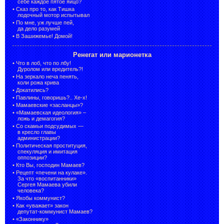
себе каждое пятое яйцо?
•
Сказ про то, как Тишка
лодочный мотор испытывал
•
По мне, уж лучше пей,
да дело разумей
•
В Зашижемье! Домой!
Ренегат или марионетка
•
Что в лоб, что по лбу!
Дуролом или вредитель?!
•
На зеркало неча пенять,
коли рожа крива
•
Докатились?
•
Павлины, говоришь?.. Хе-х!
•
Мамаевские «засланцы»?
•
«Мамаевская идеология» –
ложь и демагогия?
•
Со скамьи подсудимых —
в кресло главы
администрации?
•
Политическая проституция,
спекуляция и имитация
оппозиции?
•
Кто Вы, господин Мамаев?
•
Рецепт «печени на кулаке».
За что «воспитанники»
Сергея Мамаева убили
человека?
•
Якобы коммунист?
•
Как «уважает» закон
депутат-коммунист Мамаев?
•
«Законнику»