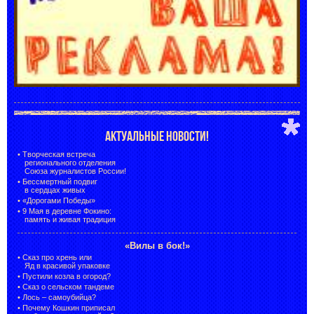
АКТУАЛЬНЫЕ НОВОСТИ!
•
Творческая встреча
регионального отделения
Союза журналистов России!
•
Бессмертный подвиг
в сердцах живых
•
«Дорогами Победы»
•
9 Мая в деревне Фокино:
память и живая традиция
«Вилы в бок!»
•
Сказ про хрень или
Яд в красивой упаковке
•
Пустили козла в огород?
•
Сказ о сельском тандеме
•
Лось – самоубийца?
•
Почему Кошкин приписал