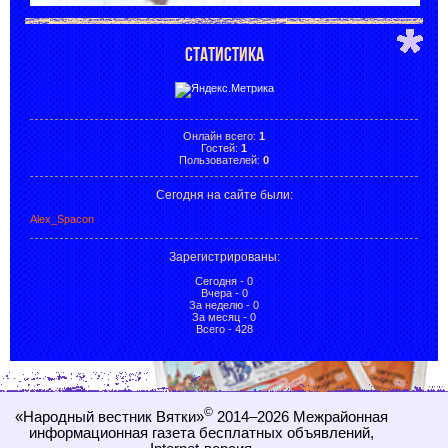
СТАТИСТИКА
Онлайн всего:
1
Гостей:
1
Пользователей:
0
Сегодня на сайте были:
Alex_Spacon
Зарегистрированы
:
Сегодня - 0
Вчера - 0
За неделю - 0
За месяц - 0
Всего - 428
©
«Народный вестник Вятки»
2014–2026
Межрайонная
информационная газета бесплатных объявлений,