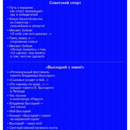
Советский спорт
•
Путь к вершине:
как спорт превращает
нас в победителей
•
Юные баскетболистки
из Советска –
сильнейшие в области!
•
Михаил Зубков:
«Я себе уже всё доказал...»
•
Папа, мама, я —
спортивная семья
•
Михаил Зубков:
«Лучше пожалеть о том,
что сделал, чем жалеть
о том, чего не сделал!»
«Высоцкий с нами!»
•
«Региональный фестиваль
памяти Владимира Высоцкого
•
«Сыновья уходят в бой...»
•
«По самому по краю...» —
концерт памяти В. Высоцкого
в Ярграде
•
Час поэзии
в кинотеатре «Парус»
•
Владимир Высоцкий —
это эпоха!
•
Мой Высоцкий
•
Концерт «Высоцкий с нами»
на кировской сцене
•
Высоцкий – наше всё!
•
Светлый юбилей великого поэта