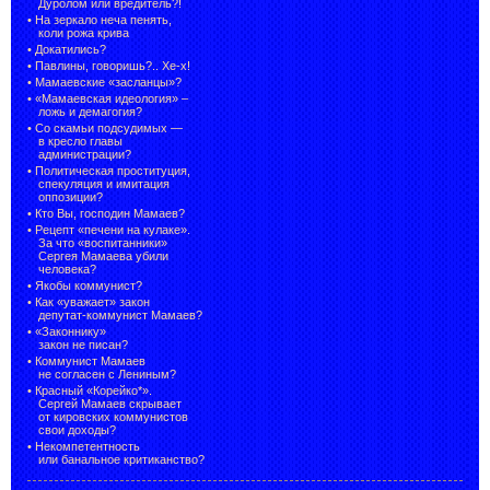
Дуролом или вредитель?!
•
На зеркало неча пенять,
коли рожа крива
•
Докатились?
•
Павлины, говоришь?.. Хе-х!
•
Мамаевские «засланцы»?
•
«Мамаевская идеология» –
ложь и демагогия?
•
Со скамьи подсудимых —
в кресло главы
администрации?
•
Политическая проституция,
спекуляция и имитация
оппозиции?
•
Кто Вы, господин Мамаев?
•
Рецепт «печени на кулаке».
За что «воспитанники»
Сергея Мамаева убили
человека?
•
Якобы коммунист?
•
Как «уважает» закон
депутат-коммунист Мамаев?
•
«Законнику»
закон не писан?
•
Коммунист Мамаев
не согласен с Лениным?
•
Красный «Корейко*».
Сергей Мамаев скрывает
от кировских коммунистов
свои доходы?
•
Некомпетентность
или банальное критиканство?