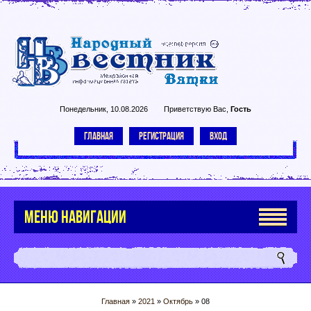
Понедельник, 10.08.2026
Приветствую Вас
,
Гость
ГЛАВНАЯ
РЕГИСТРАЦИЯ
ВХОД
МЕНЮ НАВИГАЦИИ
Главная
»
2021
»
Октябрь
»
08