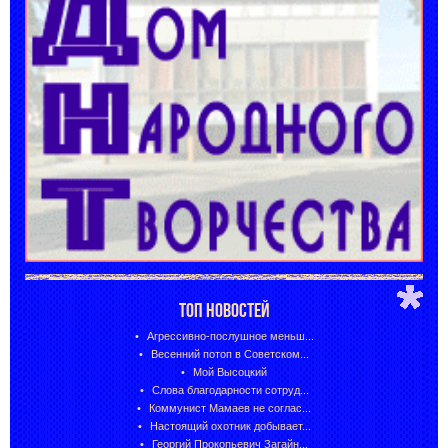
ТОП НОВОСТЕЙ
Агрессивно-послушное меньш...
Весенний потоп в Советском...
Мой Высоцкий
Слова благодарности сотруд...
Коммунист Мамаев не соглас...
Настоящий охотник добывает...
Георгий Прокопьевич Загайн...