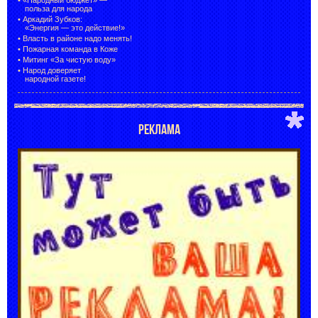
польза для народа
•
Аркадий Зубков:
«Энергия — это действие!»
•
Власть в районе надо менять!
•
Пожарная команда в Коже
•
Митинг «За чистую воду»
•
Народ доверяет
народной газете!
РЕКЛАМА