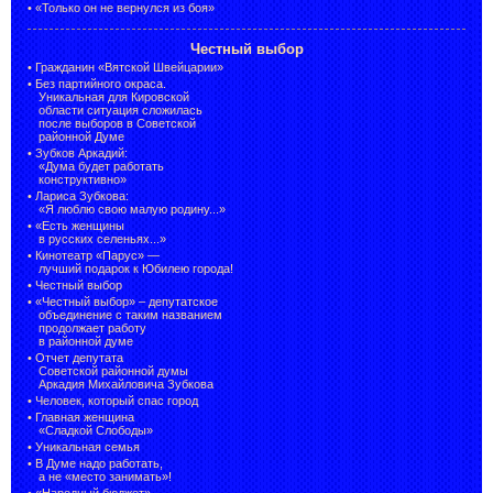
•
«Только он не вернулся из боя»
Честный выбор
•
Гражданин «Вятской Швейцарии»
•
Без партийного окраса.
Уникальная для Кировской
области ситуация сложилась
после выборов в Советской
районной Думе
•
Зубков Аркадий:
«Дума будет работать
конструктивно»
•
Лариса Зубкова:
«Я люблю свою малую родину...»
•
«Есть женщины
в русских селеньях...»
•
Кинотеатр «Парус» —
лучший подарок к Юбилею города!
•
Честный выбор
• «Честный выбор» –
депутатское
объединение с таким названием
продолжает работу
в районной думе
•
Отчет депутата
Советской районной думы
Аркадия Михайловича Зубкова
•
Человек, который спас город
•
Главная женщина
«Сладкой Слободы»
•
Уникальная семья
•
В Думе надо работать,
а не «место занимать»!
•
«Народный бюджет» —