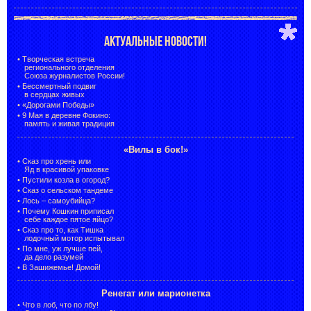
АКТУАЛЬНЫЕ НОВОСТИ!
•
Творческая встреча
регионального отделения
Союза журналистов России!
•
Бессмертный подвиг
в сердцах живых
•
«Дорогами Победы»
•
9 Мая в деревне Фокино:
память и живая традиция
«Вилы в бок!»
•
Сказ про хрень или
Яд в красивой упаковке
•
Пустили козла в огород?
•
Сказ о сельском тандеме
•
Лось – самоубийца?
•
Почему Кошкин приписал
себе каждое пятое яйцо?
•
Сказ про то, как Тишка
лодочный мотор испытывал
•
По мне, уж лучше пей,
да дело разумей
•
В Зашижемье! Домой!
Ренегат или марионетка
•
Что в лоб, что по лбу!