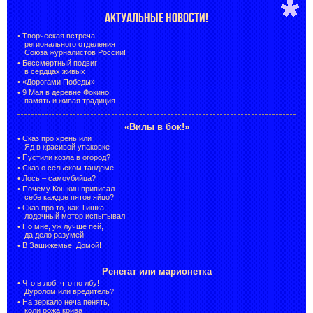
АКТУАЛЬНЫЕ НОВОСТИ!
•
Творческая встреча
регионального отделения
Союза журналистов России!
•
Бессмертный подвиг
в сердцах живых
•
«Дорогами Победы»
•
9 Мая в деревне Фокино:
память и живая традиция
«Вилы в бок!»
•
Сказ про хрень или
Яд в красивой упаковке
•
Пустили козла в огород?
•
Сказ о сельском тандеме
•
Лось – самоубийца?
•
Почему Кошкин приписал
себе каждое пятое яйцо?
•
Сказ про то, как Тишка
лодочный мотор испытывал
•
По мне, уж лучше пей,
да дело разумей
•
В Зашижемье! Домой!
Ренегат или марионетка
•
Что в лоб, что по лбу!
Дуролом или вредитель?!
•
На зеркало неча пенять,
коли рожа крива