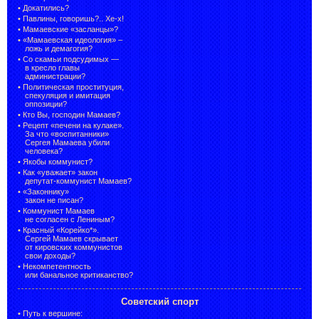
•
Докатились?
•
Павлины, говоришь?.. Хе-х!
•
Мамаевские «засланцы»?
•
«Мамаевская идеология» –
ложь и демагогия?
•
Со скамьи подсудимых —
в кресло главы
администрации?
•
Политическая проституция,
спекуляция и имитация
оппозиции?
•
Кто Вы, господин Мамаев?
•
Рецепт «печени на кулаке».
За что «воспитанники»
Сергея Мамаева убили
человека?
•
Якобы коммунист?
•
Как «уважает» закон
депутат-коммунист Мамаев?
•
«Законнику»
закон не писан?
•
Коммунист Мамаев
не согласен с Лениным?
•
Красный «Корейко*».
Сергей Мамаев скрывает
от кировских коммунистов
свои доходы?
•
Некомпетентность
или банальное критиканство?
Советский спорт
•
Путь к вершине: