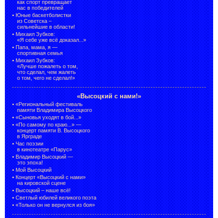
как спорт превращает
нас в победителей
•
Юные баскетболистки
из Советска –
сильнейшие в области!
•
Михаил Зубков:
«Я себе уже всё доказал...»
•
Папа, мама, я —
спортивная семья
•
Михаил Зубков:
«Лучше пожалеть о том,
что сделал, чем жалеть
о том, чего не сделал!»
«Высоцкий с нами!»
•
«Региональный фестиваль
памяти Владимира Высоцкого
•
«Сыновья уходят в бой...»
•
«По самому по краю...» —
концерт памяти В. Высоцкого
в Ярграде
•
Час поэзии
в кинотеатре «Парус»
•
Владимир Высоцкий —
это эпоха!
•
Мой Высоцкий
•
Концерт «Высоцкий с нами»
на кировской сцене
•
Высоцкий – наше всё!
•
Светлый юбилей великого поэта
•
«Только он не вернулся из боя»