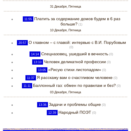
31 Декабря, Пятница
Платить за содержание домов будем в 6 раз
11:55
больше?
(1)
10 Декабря, Пятница
О главном – с главой: интервью с В.И. Порубовым
20:57
(0)
Спецназовец, ушедший в вечность
14:14
(0)
Человек деликатной профессии
13:10
(0)
«Рисую стихи листопадом»
13:05
(0)
Я расскажу вам о счастливом человеке
11:37
(0)
Баллонный газ: обмен по правилам и без?
11:11
(0)
03 Декабря, Пятница
Задачи и проблемы общие
13:36
(0)
Народный ПОЭТ
12:39
(0)