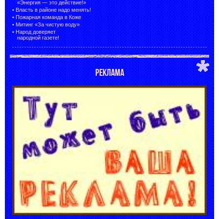
«Энергия — это действие!»
•
Власть в районе надо менять!
•
Пожарная команда в Коже
•
Митинг «За чистую воду»
•
Народ доверяет
народной газете!
РЕКЛАМА