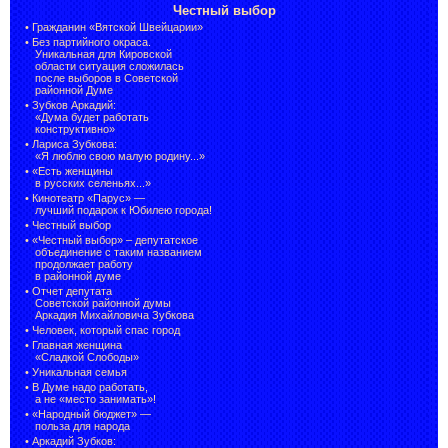
Честный выбор
•
Гражданин «Вятской Швейцарии»
•
Без партийного окраса.
Уникальная для Кировской
области ситуация сложилась
после выборов в Советской
районной Думе
•
Зубков Аркадий:
«Дума будет работать
конструктивно»
•
Лариса Зубкова:
«Я люблю свою малую родину...»
•
«Есть женщины
в русских селеньях...»
•
Кинотеатр «Парус» —
лучший подарок к Юбилею города!
•
Честный выбор
• «Честный выбор» –
депутатское
объединение с таким названием
продолжает работу
в районной думе
•
Отчет депутата
Советской районной думы
Аркадия Михайловича Зубкова
•
Человек, который спас город
•
Главная женщина
«Сладкой Слободы»
•
Уникальная семья
•
В Думе надо работать,
а не «место занимать»!
•
«Народный бюджет» —
польза для народа
•
Аркадий Зубков: