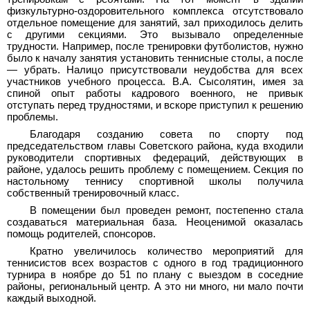
физкультурно-оздоровительного комплекса отсутствовало
отдельное помещение для занятий, зал приходилось делить
с другими секциями. Это вызывало определенные
трудности. Например, после тренировки футболистов, нужно
было к началу занятия установить теннисные столы, а после
— убрать. Налицо присутствовали неудобства для всех
участников учебного процесса. В.А
.
Сысолятин, имея за
спиной опыт работы кадрового военного, не привык
отступать перед трудностями, и вскоре приступил к решению
проблемы.
Благодаря созданию совета по спорту под
председательством главы Советского района, куда входили
руководители спортивных федераций, действующих в
районе, удалось решить проблему с помещением. Секция по
настольному теннису спортивной школы получила
собственный тренировочный класс.
В помещении был проведен ремонт, постепенно стала
создаваться материальная база. Неоценимой оказалась
помощь родителей, спонсоров.
Кратно увеличилось количество мероприятий для
теннисистов всех возрастов с одного в год традиционного
турнира в ноябре до 51 по плану с выездом в соседние
районы, региональный центр. А это ни много, ни мало почти
каждый выходной.