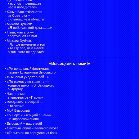
как спорт превращает
нас в победителей
•
Юные баскетболистки
из Советска –
сильнейшие в области!
•
Михаил Зубков:
«Я себе уже всё доказал...»
•
Папа, мама, я —
спортивная семья
•
Михаил Зубков:
«Лучше пожалеть о том,
что сделал, чем жалеть
о том, чего не сделал!»
«Высоцкий с нами!»
•
«Региональный фестиваль
памяти Владимира Высоцкого
•
«Сыновья уходят в бой...»
•
«По самому по краю...» —
концерт памяти В. Высоцкого
в Ярграде
•
Час поэзии
в кинотеатре «Парус»
•
Владимир Высоцкий —
это эпоха!
•
Мой Высоцкий
•
Концерт «Высоцкий с нами»
на кировской сцене
•
Высоцкий – наше всё!
•
Светлый юбилей великого поэта
•
«Только он не вернулся из боя»