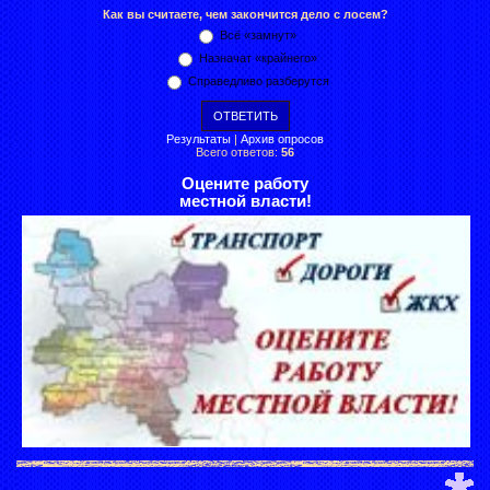
Как вы считаете, чем закончится дело с лосем?
Всё «замнут»
Назначат «крайнего»
Справедливо разберутся
Результаты
|
Архив опросов
Всего ответов:
56
Оцените работу
местной власти!