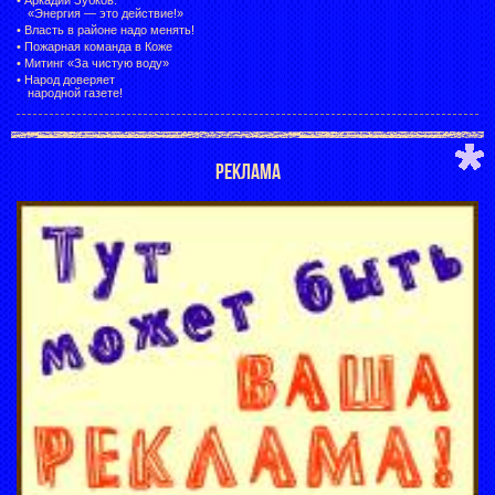
«Энергия — это действие!»
•
Власть в районе надо менять!
•
Пожарная команда в Коже
•
Митинг «За чистую воду»
•
Народ доверяет
народной газете!
РЕКЛАМА