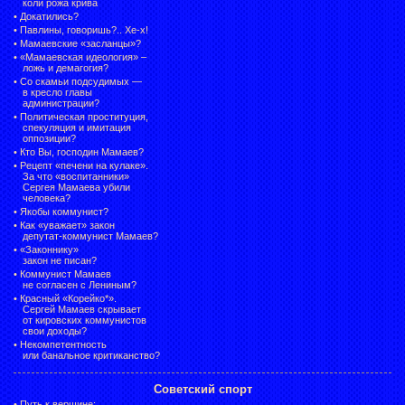
коли рожа крива
•
Докатились?
•
Павлины, говоришь?.. Хе-х!
•
Мамаевские «засланцы»?
•
«Мамаевская идеология» –
ложь и демагогия?
•
Со скамьи подсудимых —
в кресло главы
администрации?
•
Политическая проституция,
спекуляция и имитация
оппозиции?
•
Кто Вы, господин Мамаев?
•
Рецепт «печени на кулаке».
За что «воспитанники»
Сергея Мамаева убили
человека?
•
Якобы коммунист?
•
Как «уважает» закон
депутат-коммунист Мамаев?
•
«Законнику»
закон не писан?
•
Коммунист Мамаев
не согласен с Лениным?
•
Красный «Корейко*».
Сергей Мамаев скрывает
от кировских коммунистов
свои доходы?
•
Некомпетентность
или банальное критиканство?
Советский спорт
•
Путь к вершине: