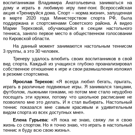
воспитанникам Владимира Анатольевича заниматься на
дому и играть в любимую игру пинг-понг. Всероссийская
акция «Тренируйся дома. Спорт – норма жизни», запущенная
в марте 2020 года Министерством спорта РФ, была
поддержана и спортсменами Советского района. А видео
Марии Тереховой, обучающейся в секции настольного
тенниса, заняло первое место в общественном голосовании
по Кировской области.
На данный момент занимаются настольным теннисом
3 группы, а это 30 человек.
Тренеру удалось влюбить своих воспитанников в свой
вид спорта. Каждый из учащихся глубоко проанализировал
собственное отношение к игре и свои размышления изложил
в резюме спортсмена.
Ярослав Терехов:
«Я всегда любил бегать, прыгать,
играть в различные подвижные игры. Я занимался танцами,
футболом, лыжными гонками, но потом мне стало неудобно
посещать эти кружки, потому что школьное расписание не
позволяло мне это делать. И я стал выбирать. Настольный
теннис показался мне самым красивым и удивительным
видом спорта из всех доступных мне».
Елена Гурьева:
«Я пока не знаю, свяжу ли я свою
жизнь со спортом. Но я точно знаю, что играть в настольный
теннис я буду всю свою жизнь».