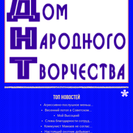
ТОП НОВОСТЕЙ
Агрессивно-послушное меньш...
Весенний потоп в Советском...
Мой Высоцкий
Слова благодарности сотруд...
Коммунист Мамаев не соглас...
Настоящий охотник добывает...