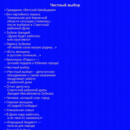
Честный выбор
•
Гражданин «Вятской Швейцарии»
•
Без партийного окраса.
Уникальная для Кировской
области ситуация сложилась
после выборов в Советской
районной Думе
•
Зубков Аркадий:
«Дума будет работать
конструктивно»
•
Лариса Зубкова:
«Я люблю свою малую родину...»
•
«Есть женщины
в русских селеньях...»
•
Кинотеатр «Парус» —
лучший подарок к Юбилею города!
•
Честный выбор
• «Честный выбор» –
депутатское
объединение с таким названием
продолжает работу
в районной думе
•
Отчет депутата
Советской районной думы
Аркадия Михайловича Зубкова
•
Человек, который спас город
•
Главная женщина
«Сладкой Слободы»
•
Уникальная семья
•
В Думе надо работать,
а не «место занимать»!
•
«Народный бюджет» —
польза для народа
•
Аркадий Зубков: