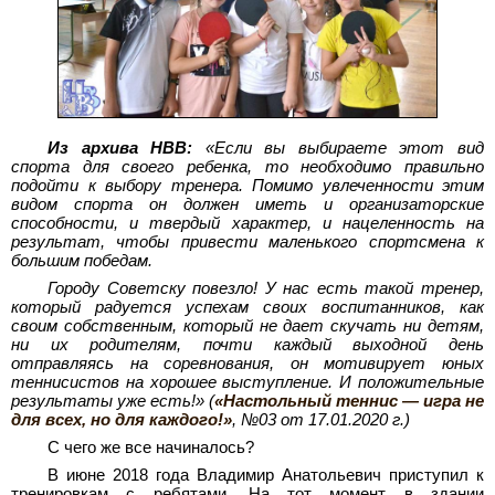
Из архива НВВ:
«Если вы выбираете этот вид
спорта для своего ребенка, то необходимо правильно
подойти к выбору тренера. Помимо увлеченности этим
видом спорта он должен иметь и организаторские
способности, и твердый характер, и нацеленность на
результат, чтобы привести маленького спортсмена к
большим победам.
Городу Советску повезло! У нас есть такой тренер,
который радуется успехам своих воспитанников, как
своим собственным, который не дает скучать ни детям,
ни их родителям, почти каждый выходной день
отправляясь на соревнования, он мотивирует юных
теннисистов на хорошее выступление. И положительные
результаты уже есть!» (
«Настольный теннис — игра не
для всех, но для каждого!»
, №03 от 17.01.2020 г.)
С чего же все начиналось?
В июне 2018 года Владимир Анатольевич приступил к
тренировкам с ребятами. На тот момент в здании