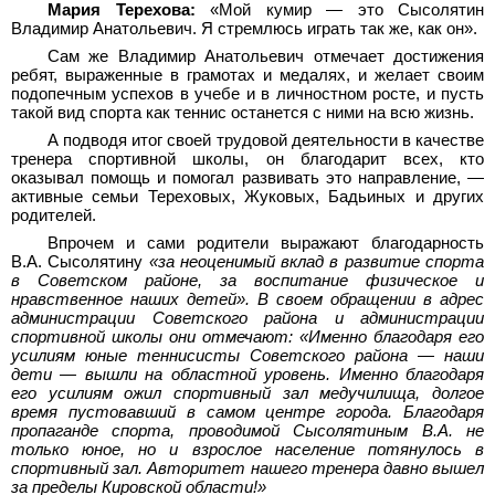
Мария Терехова:
«Мой кумир — это Сысолятин
Владимир Анатольевич. Я стремлюсь играть так же, как он».
Сам же Владимир Анатольевич отмечает достижения
ребят, выраженные в грамотах и медалях, и желает своим
подопечным успехов в учебе и в личностном росте, и пусть
такой вид спорта как теннис останется с ними на всю жизнь.
А подводя итог своей трудовой деятельности в качестве
тренера спортивной школы, он благодарит всех, кто
оказывал помощь и помогал развивать это направление, —
активные семьи Тереховых, Жуковых, Бадьиных и других
родителей.
Впрочем и сами родители выражают благодарность
В.А. Сысолятину
«за неоценимый вклад в развитие спорта
в Советском районе, за воспитание физическое и
нравственное наших детей». В своем обращении в адрес
администрации Советского района и администрации
спортивной школы они отмечают: «Именно благодаря его
усилиям юные теннисисты Советского района — наши
дети — вышли на областной уровень. Именно благодаря
его усилиям ожил спортивный зал медучилища, долгое
время пустовавший в самом центре города. Благодаря
пропаганде спорта, проводимой Сысолятиным В.А. не
только юное, но и взрослое население потянулось в
спортивный зал. Авторитет нашего тренера давно вышел
за пределы Кировской области!»