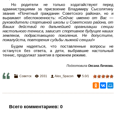
Но родители не только ходатайствуют перед
администрациями за присвоение Владимиру Сысолятину
звания «Почетный гражданин Советского района», но и
выражают обеспокоенность:
«Сейчас именно от Вас —
руководители спортивной школы и Советского района, от
Ваших действий по дальнейшей организации секции
настольного тенниса, зависит спортивное будущее наших
земляков, подрастающего поколения. Не допустите,
пожалуйста, повторения судьбы лыжной секции!»
Будем надеяться, что поставленные вопросы не
останутся без ответа, а дети, выбравшие настольный
теннис, продолжат занятия в прежнем режиме.
Подготовила
Оксана Лачкова
.
Советск
2031
Alex_Spacon
5.0
/
1
1
2
3
4
5
Всего комментариев
:
0