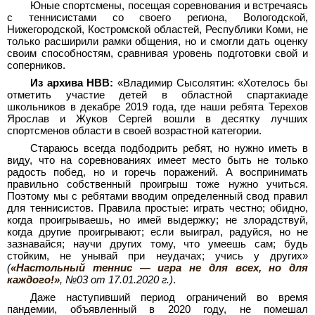
Юные спортсмены, посещая соревнования и встречаясь
с теннисистами со своего региона, Вологодской,
Нижегородской, Костромской областей, Республики Коми, не
только расширили рамки общения, но и смогли дать оценку
своим способностям, сравнивая уровень подготовки свой и
соперников.
Из архива НВВ:
«Владимир Сысолятин: «Хотелось бы
отметить участие детей в областной спартакиаде
школьников в декабре 2019 года, где наши ребята Терехов
Ярослав и Жуков Сергей вошли в десятку лучших
спортсменов области в своей возрастной категории.
Стараюсь всегда подбодрить ребят, но нужно иметь в
виду, что на соревнованиях имеет место быть не только
радость побед, но и горечь поражений. А воспринимать
правильно собственный проигрыш тоже нужно учиться.
Поэтому мы с ребятами вводим определенный свод правил
для теннисистов. Правила простые: играть честно; обидно,
когда проигрываешь, но имей выдержку; не злорадствуй,
когда другие проигрывают; если выиграл, радуйся, но не
зазнавайся; научи других тому, что умеешь сам; будь
стойким, не унывай при неудачах; учись у других»
(
«Настольный теннис — игра не для всех, но для
каждого!»
, №03 от 17.01.2020 г.)
.
Даже наступивший период ограничений во время
пандемии, объявленный в 2020 году, не помешал