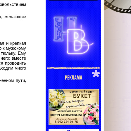
довольствием
мы, желающие
я и крепкая
го к мужскому
 тюльку. Ему
него: вместе
ся проводить
аходим много
РЕКЛАМА
ненном пути,