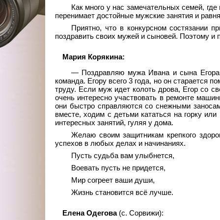
Как много у нас замечательных семей, где
перенимает достойные мужские занятия и равня
Приятно, что в конкурсном состязании п
поздравить своих мужей и сыновей. Поэтому и 
Мария Корякина:
— Поздравляю мужа Ивана и сына Егора 
команда. Егору всего 3
года, но он старается п
труду. Если муж идет колоть дрова, Егор со 
очень интересно участвовать в ремонте машины
они быстро справляются со снежными заноса
вместе, ходим с детьми кататься на горку или 
интересных занятий, гуляя у дома.
Желаю своим защитникам крепкого здоров
успехов в любых делах и начинаниях.
Пусть судьба вам улыбнется,
Воевать пусть не придется,
Мир согреет ваши души,
Жизнь становится всё лучше.
Елена Одегова
(с. Сорвижи):