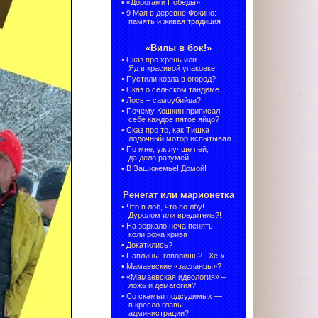
•
«Дорогами Победы»
•
9 Мая в деревне Фокино:
память и живая традиция
«Вилы в бок!»
•
Сказ про хрень или
Яд в красивой упаковке
•
Пустили козла в огород?
•
Сказ о сельском тандеме
•
Лось – самоубийца?
•
Почему Кошкин приписал
себе каждое пятое яйцо?
•
Сказ про то, как Тишка
лодочный мотор испытывал
•
По мне, уж лучше пей,
да дело разумей
•
В Зашижемье! Домой!
Ренегат или марионетка
•
Что в лоб, что по лбу!
Дуролом или вредитель?!
•
На зеркало неча пенять,
коли рожа крива
•
Докатились?
•
Павлины, говоришь?.. Хе-х!
•
Мамаевские «засланцы»?
•
«Мамаевская идеология» –
ложь и демагогия?
•
Со скамьи подсудимых —
в кресло главы
администрации?