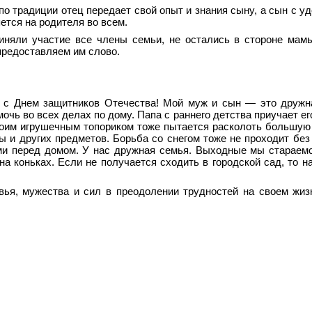
 по традиции отец передает свой опыт и знания сыну, а сын с у
ется на родителя во всем.
риняли участие все члены семьи, не остались в стороне ма
предоставляем им слово.
с Днем защитников Отечества! Мой муж и сын — это дружна
омочь во всех делах по дому. Папа с раннего детства приучает е
своим игрушечным топориком тоже пытается расколоть большую
 и других предметов. Борьба со снегом тоже не проходит без 
ми перед домом. У нас дружная семья. Выходные мы стараем
на коньках. Если не получается сходить в городской сад, то н
ья, мужества и сил в преодолении трудностей на своем жиз