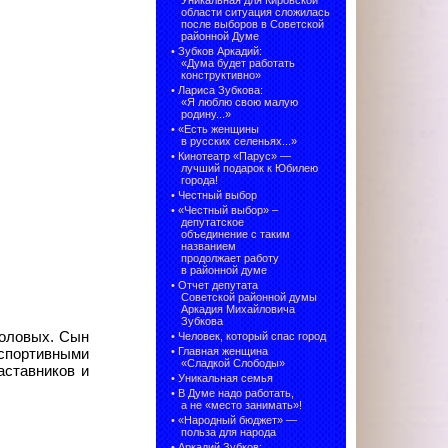
Уникальная для Кировской
области ситуация сложилась
после выборов в Советской
районной Думе
•
Зубков Аркадий:
«Дума будет работать
конструктивно»
•
Лариса Зубкова:
«Я люблю свою малую
родину...»
•
«Есть женщины
в русских селеньях...»
•
Кинотеатр «Парус» —
лучший подарок к Юбилею
города!
•
Честный выбор
• «Честный выбор» –
депутатское
объединение с таким
названием
продолжает работу
в районной думе
•
Отчет депутата
Советской районной думы
Аркадия Михайловича
Зубкова
моловых. Сын
•
Человек, который спас город
•
Главная женщина
 спортивными
«Сладкой Слободы»
аставников и
•
Уникальная семья
•
В Думе надо работать,
а не «место занимать»!
•
«Народный бюджет» —
польза для народа
•
Аркадий Зубков: