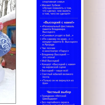
спортивная семья
•
Михаил Зубков:
«Лучше пожалеть о том,
что сделал, чем жалеть
о том, чего не сделал!»
«Высоцкий с нами!»
•
«Региональный фестиваль
памяти Владимира
Высоцкого
•
«Сыновья уходят в бой...»
•
«По самому по краю...» —
концерт памяти В. Высоцкого
в Ярграде
•
Час поэзии
в кинотеатре «Парус»
•
Владимир Высоцкий —
это эпоха!
•
Мой Высоцкий
•
Концерт «Высоцкий с нами»
на кировской сцене
•
Высоцкий – наше всё!
•
Светлый юбилей великого
поэта
•
«Только он не вернулся из
боя»
Честный выбор
•
Гражданин «Вятской
Швейцарии»
•
Без партийного окраса.