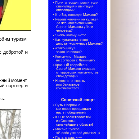
•
Политическая проституция,
спекуляция и имитация
оппозиции?
•
Кто Вы, господин Мамаев?
•
Рецепт «печени на кулаке».
За что «воспитанники»
Сергея Мамаева убили
человека?
•
Якобы коммунист?
юбим туризм,
•
Как «уважает» закон
депутат-коммунист Мамаев?
•
«Законнику»
с добротой и
закон не писан?
•
Коммунист Мамаев
не согласен с Лениным?
•
Красный «Корейко*».
Сергей Мамаев скрывает
от кировских коммунистов
свои доходы?
ужный момент.
•
Некомпетентность
или банальное
ый партнер и
критиканство?
вь.
Советский спорт
•
Путь к вершине:
как спорт превращает
нас в победителей
•
Юные баскетболистки
из Советска –
сильнейшие в области!
•
Михаил Зубков:
«Я себе уже всё доказал...»
•
Папа, мама, я —