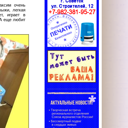
аксим очень
лыжи, легкая
т, играет в
 А еще любит
АКТУАЛЬНЫЕ НОВОСТИ!
•
Творческая встреча
регионального отделения
Союза журналистов России!
•
Бессмертный подвиг
в сердцах живых