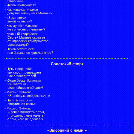
человека?
•
Якобы коммунист?
•
Как «уважает» закон
депутат-коммунист Мамаев?
•
«Законнику»
закон не писан?
•
Коммунист Мамаев
не согласен с Лениным?
•
Красный «Корейко*».
Сергей Мамаев скрывает
от кировских коммунистов
свои доходы?
•
Некомпетентность
или банальное критиканство?
Советский спорт
•
Путь к вершине:
как спорт превращает
нас в победителей
•
Юные баскетболистки
из Советска –
сильнейшие в области!
•
Михаил Зубков:
«Я себе уже всё доказал...»
•
Папа, мама, я —
спортивная семья
•
Михаил Зубков:
«Лучше пожалеть о том,
что сделал, чем жалеть
о том, чего не сделал!»
«Высоцкий с нами!»