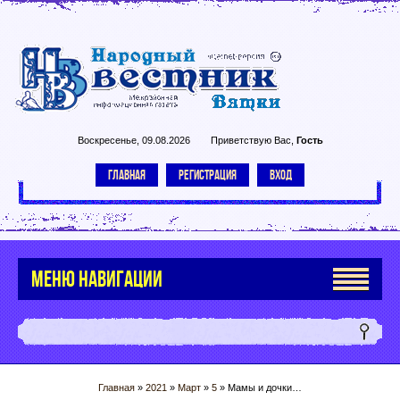
Воскресенье, 09.08.2026
Приветствую Вас
,
Гость
ГЛАВНАЯ
РЕГИСТРАЦИЯ
ВХОД
МЕНЮ НАВИГАЦИИ
Главная
»
2021
»
Март
»
5
» Мамы и дочки…