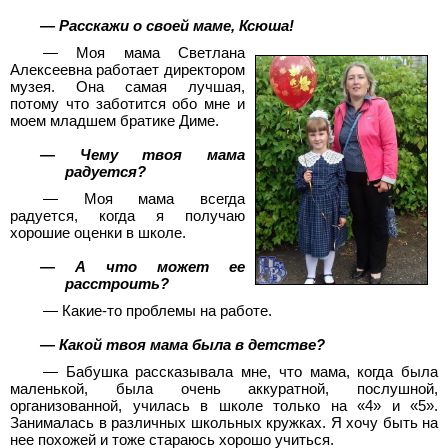
— Расскажи о своей маме, Ксюша!
— Моя мама Светлана
Алексеевна работает директором
музея. Она самая лучшая,
потому что заботится обо мне и
моем младшем братике Диме.
— Чему твоя мама
радуется?
— Моя мама всегда
радуется, когда я получаю
хорошие оценки в школе.
— А что может ее
расстроить?
— Какие-то проблемы на работе.
— Какой твоя мама была в детстве?
— Бабушка рассказывала мне, что мама, когда была
маленькой, была очень аккуратной, послушной,
организованной, училась в школе только на «4» и «5».
Занималась в различных школьных кружках. Я хочу быть на
нее похожей и тоже стараюсь хорошо учиться.