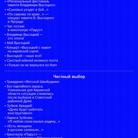
•
«Региональный фестиваль
памяти Владимира Высоцкого
•
«Сыновья уходят в бой...»
•
«По самому по краю...» —
концерт памяти В. Высоцкого
в Ярграде
•
Час поэзии
в кинотеатре «Парус»
•
Владимир Высоцкий —
это эпоха!
•
Мой Высоцкий
•
Концерт «Высоцкий с нами»
на кировской сцене
•
Высоцкий – наше всё!
•
Светлый юбилей великого поэта
•
«Только он не вернулся из боя»
Честный выбор
•
Гражданин «Вятской Швейцарии»
•
Без партийного окраса.
Уникальная для Кировской
области ситуация сложилась
после выборов в Советской
районной Думе
•
Зубков Аркадий:
«Дума будет работать
конструктивно»
•
Лариса Зубкова:
«Я люблю свою малую родину...»
•
«Есть женщины
в русских селеньях...»
•
Кинотеатр «Парус» —
лучший подарок к Юбилею города!