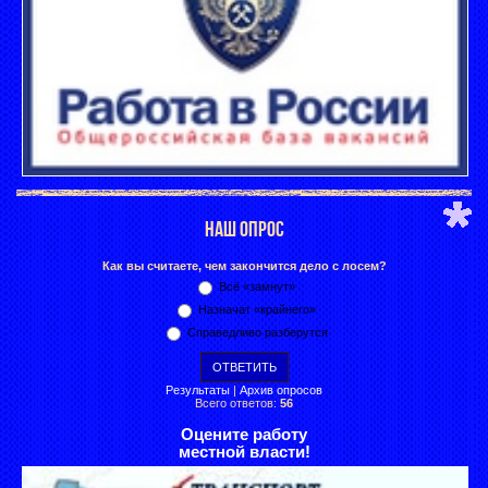
НАШ ОПРОС
Как вы считаете, чем закончится дело с лосем?
Всё «замнут»
Назначат «крайнего»
Справедливо разберутся
Результаты
|
Архив опросов
Всего ответов:
56
Оцените работу
местной власти!