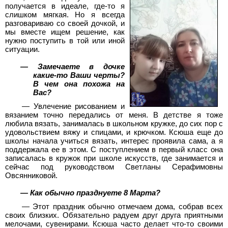
получается в идеале, где-то я
слишком мягкая. Но я всегда
разговариваю со своей дочкой, и
мы вместе ищем решение, как
нужно поступить в той или иной
ситуации.
— Замечаете в дочке
какие-то Ваши черты?
В чем она похожа на
Вас?
— Увлечение рисованием и
вязанием точно передались от меня. В детстве я тоже
любила вязать, занималась в школьном кружке, до сих пор с
удовольствием вяжу и спицами, и крючком. Ксюша еще до
школы начала учиться вязать, интерес проявила сама, а я
поддержала ее в этом. С поступлением в первый класс она
записалась в кружок при школе искусств, где занимается и
сейчас под руководством Светланы Серафимовны
Овсянниковой.
— Как обычно празднуете 8 Марта?
— Этот праздник обычно отмечаем дома, собрав всех
своих близких. Обязательно радуем друг друга приятными
мелочами, сувенирами. Ксюша часто делает что-то своими