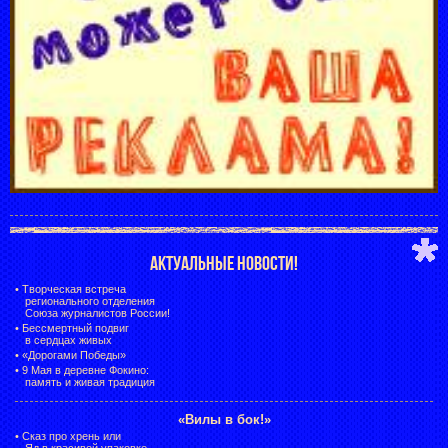
АКТУАЛЬНЫЕ НОВОСТИ!
•
Творческая встреча
регионального отделения
Союза журналистов России!
•
Бессмертный подвиг
в сердцах живых
•
«Дорогами Победы»
•
9 Мая в деревне Фокино:
память и живая традиция
«Вилы в бок!»
•
Сказ про хрень или
Яд в красивой упаковке