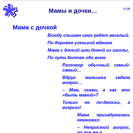
Мамы и дочки…
17:29
Мама с дочкой
Всюду слышен смех ребят веселый.
По дорожке узенькой вдвоем
Мама с дочкой шли домой из школы,
По пути болтая обо всем.
Разговор обычный самый-
самый…
Вдруг малышка задала
вопрос…
– Мам, скажи, а как это
«быть мамой»?
Только не по-детски, а
всерьез!
Мама призадумалась
немножко:
– Непростой вопрос,
но все же я