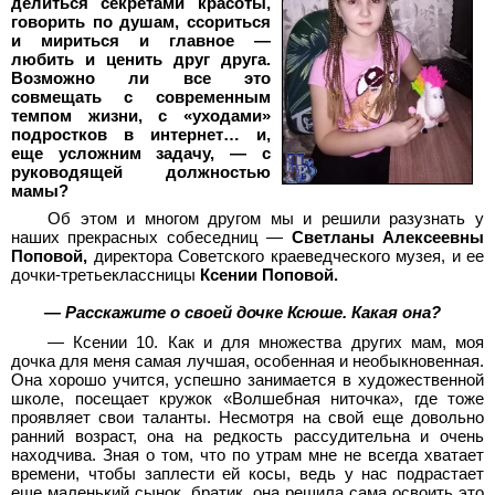
делиться секретами красоты,
говорить по душам, ссориться
и мириться и главное —
любить и ценить друг друга.
Возможно ли все это
совмещать с современным
темпом жизни, с «уходами»
подростков в интернет… и,
еще усложним задачу, — с
руководящей должностью
мамы?
Об этом и многом другом мы и решили разузнать у
наших прекрасных собеседниц —
Светланы Алексеевны
Поповой,
директора Советского краеведческого музея, и ее
дочки-третьеклассницы
Ксении Поповой.
— Расскажите о своей дочке Ксюше. Какая она?
— Ксении 10. Как и для множества других мам, моя
дочка для меня самая лучшая, особенная и необыкновенная.
Она хорошо учится, успешно занимается в художественной
школе, посещает кружок «Волшебная ниточка», где тоже
проявляет свои таланты. Несмотря на свой еще довольно
ранний возраст, она на редкость рассудительна и очень
находчива. Зная о том, что по утрам мне не всегда хватает
времени, чтобы заплести ей косы, ведь у нас подрастает
еще маленький сынок, братик, она решила сама освоить это