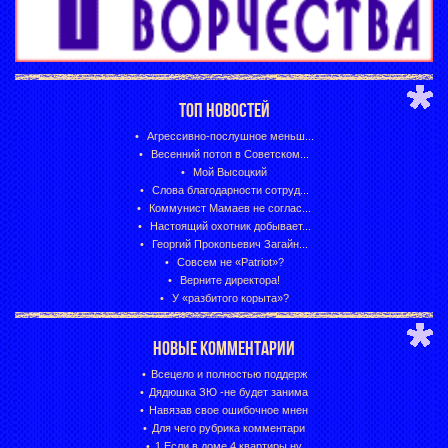
ТОП НОВОСТЕЙ
Агрессивно-послушное меньш...
Весенний потоп в Советском...
Мой Высоцкий
Слова благодарности сотруд...
Коммунист Мамаев не соглас...
Настоящий охотник добывает...
Георгий Прокопьевич Загайн...
Совсем не «Patriot»?
Верните директора!
У «разбитого корыта»?
НОВЫЕ КОММЕНТАРИИ
Всецело и полностью поддерж
Дядюшка ЗЮ -не будет занима
Навязав свое ошибочное мнен
Для чего рубрика комментари
1.Если в доме 4 квартиры,ну