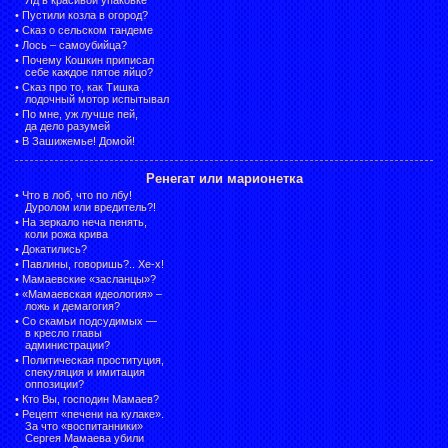
•
Пустили козла в огород?
•
Сказ о сельском тандеме
•
Лось – самоубийца?
•
Почему Кошкин приписал
себе каждое пятое яйцо?
•
Сказ про то, как Тишка
лодочный мотор испытывал
•
По мне, уж лучше пей,
да дело разумей
•
В Зашижемье! Домой!
Ренегат или марионетка
•
Что в лоб, что по лбу!
Дуролом или вредитель?!
•
На зеркало неча пенять,
коли рожа крива
•
Докатились?
•
Павлины, говоришь?.. Хе-х!
•
Мамаевские «засланцы»?
•
«Мамаевская идеология» –
ложь и демагогия?
•
Со скамьи подсудимых —
в кресло главы
администрации?
•
Политическая проституция,
спекуляция и имитация
оппозиции?
•
Кто Вы, господин Мамаев?
•
Рецепт «печени на кулаке».
За что «воспитанники»
Сергея Мамаева убили