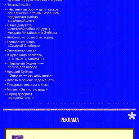
•
Честный выбор
• «Честный выбор» –
депутатское
объединение с таким названием
продолжает работу
в районной думе
•
Отчет депутата
Советской районной думы
Аркадия Михайловича Зубкова
•
Человек, который спас город
•
Главная женщина
«Сладкой Слободы»
•
Уникальная семья
•
В Думе надо работать,
а не «место занимать»!
•
«Народный бюджет» —
польза для народа
•
Аркадий Зубков:
«Энергия — это действие!»
•
Власть в районе надо менять!
•
Пожарная команда в Коже
•
Митинг «За чистую воду»
•
Народ доверяет
народной газете!
РЕКЛАМА