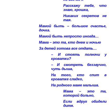
Расскажу тебе, что
знаю, крошка,
Никаких секретов не
тая.
Мамой быть – большое счастье,
дочка.
Мамой быть непросто иногда…
Мама – это та, кто днем и ночью
За детей готова все отдать…
– И стоять полночи у
кроватки?
– И смотреть беззвучно,
чуть дыша,
На того, кто спит в
кроватке сладко,
На родного маме малыша.
Мама – это та,
которой больно,
Если вдруг обидели
дитя.