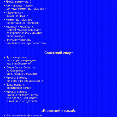
•
Якобы коммунист?
•
Как «уважает» закон
депутат-коммунист Мамаев?
•
«Законнику»
закон не писан?
•
Коммунист Мамаев
не согласен с Лениным?
•
Красный «Корейко*».
Сергей Мамаев скрывает
от кировских коммунистов
свои доходы?
•
Некомпетентность
или банальное критиканство?
Советский спорт
•
Путь к вершине:
как спорт превращает
нас в победителей
•
Юные баскетболистки
из Советска –
сильнейшие в области!
•
Михаил Зубков:
«Я себе уже всё доказал...»
•
Папа, мама, я —
спортивная семья
•
Михаил Зубков:
«Лучше пожалеть о том,
что сделал, чем жалеть
о том, чего не сделал!»
«Высоцкий с нами!»
•
«Региональный фестиваль