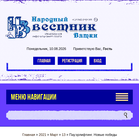
Понедельник, 10.08.2026
Приветствую Вас
,
Гость
ГЛАВНАЯ
РЕГИСТРАЦИЯ
ВХОД
МЕНЮ НАВИГАЦИИ
Главная
»
2021
»
Март
»
13
» Пауэрлифтинг. Новые победы