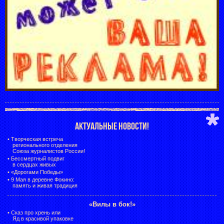
АКТУАЛЬНЫЕ НОВОСТИ!
•
Творческая встреча
регионального отделения
Союза журналистов России!
•
Бессмертный подвиг
в сердцах живых
•
«Дорогами Победы»
•
9 Мая в деревне Фокино:
память и живая традиция
«Вилы в бок!»
•
Сказ про хрень или
Яд в красивой упаковке