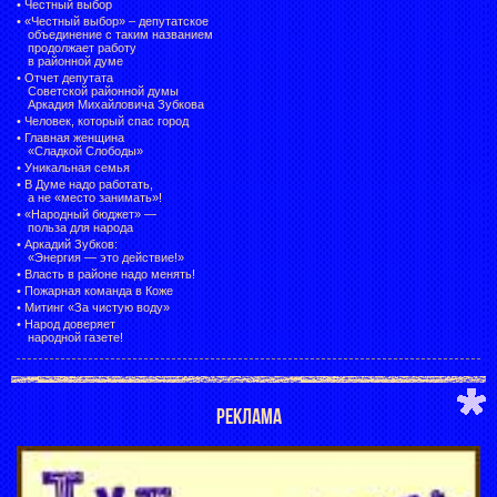
•
Честный выбор
• «Честный выбор» –
депутатское
объединение с таким названием
продолжает работу
в районной думе
•
Отчет депутата
Советской районной думы
Аркадия Михайловича Зубкова
•
Человек, который спас город
•
Главная женщина
«Сладкой Слободы»
•
Уникальная семья
•
В Думе надо работать,
а не «место занимать»!
•
«Народный бюджет» —
польза для народа
•
Аркадий Зубков:
«Энергия — это действие!»
•
Власть в районе надо менять!
•
Пожарная команда в Коже
•
Митинг «За чистую воду»
•
Народ доверяет
народной газете!
РЕКЛАМА