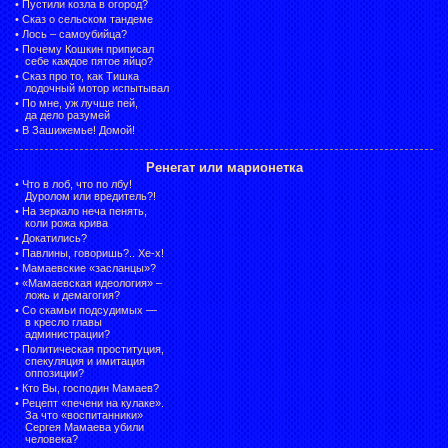
•
Пустили козла в огород?
•
Сказ о сельском тандеме
•
Лось – самоубийца?
•
Почему Кошкин приписал
себе каждое пятое яйцо?
•
Сказ про то, как Тишка
лодочный мотор испытывал
•
По мне, уж лучше пей,
да дело разумей
•
В Зашижемье! Домой!
Ренегат или марионетка
•
Что в лоб, что по лбу!
Дуролом или вредитель?!
•
На зеркало неча пенять,
коли рожа крива
•
Докатились?
•
Павлины, говоришь?.. Хе-х!
•
Мамаевские «засланцы»?
•
«Мамаевская идеология» –
ложь и демагогия?
•
Со скамьи подсудимых —
в кресло главы
администрации?
•
Политическая проституция,
спекуляция и имитация
оппозиции?
•
Кто Вы, господин Мамаев?
•
Рецепт «печени на кулаке».
За что «воспитанники»
Сергея Мамаева убили
человека?