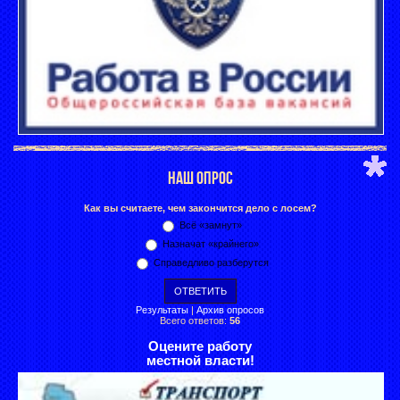
НАШ ОПРОС
Как вы считаете, чем закончится дело с лосем?
Всё «замнут»
Назначат «крайнего»
Справедливо разберутся
Результаты
|
Архив опросов
Всего ответов:
56
Оцените работу
местной власти!