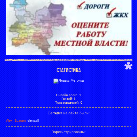
СТАТИСТИКА
Онлайн всего:
1
Гостей:
1
Пользователей:
0
Сегодня на сайте были:
Alex_Spacon
,
elenaall
Зарегистрированы
: