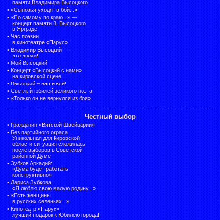
памяти Владимира Высоцкого
•
«Сыновья уходят в бой...»
•
«По самому по краю...» —
концерт памяти В. Высоцкого
в Ярграде
•
Час поэзии
в кинотеатре «Парус»
•
Владимир Высоцкий —
это эпоха!
•
Мой Высоцкий
•
Концерт «Высоцкий с нами»
на кировской сцене
•
Высоцкий – наше всё!
•
Светлый юбилей великого поэта
•
«Только он не вернулся из боя»
Честный выбор
•
Гражданин «Вятской Швейцарии»
•
Без партийного окраса.
Уникальная для Кировской
области ситуация сложилась
после выборов в Советской
районной Думе
•
Зубков Аркадий:
«Дума будет работать
конструктивно»
•
Лариса Зубкова:
«Я люблю свою малую родину...»
•
«Есть женщины
в русских селеньях...»
•
Кинотеатр «Парус» —
лучший подарок к Юбилею города!