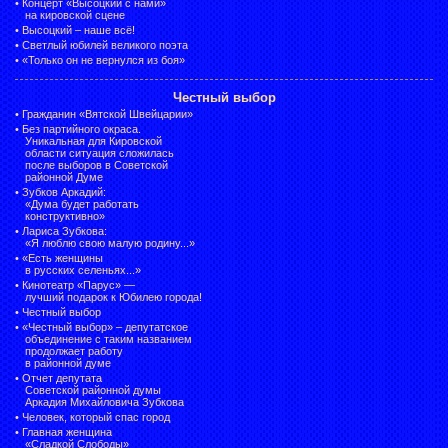
•
Концерт «Высоцкий с нами»
на кировской сцене
•
Высоцкий – наше всё!
•
Светлый юбилей великого поэта
•
«Только он не вернулся из боя»
Честный выбор
•
Гражданин «Вятской Швейцарии»
•
Без партийного окраса.
Уникальная для Кировской
области ситуация сложилась
после выборов в Советской
районной Думе
•
Зубков Аркадий:
«Дума будет работать
конструктивно»
•
Лариса Зубкова:
«Я люблю свою малую родину...»
•
«Есть женщины
в русских селеньях...»
•
Кинотеатр «Парус» —
лучший подарок к Юбилею города!
•
Честный выбор
• «Честный выбор» –
депутатское
объединение с таким названием
продолжает работу
в районной думе
•
Отчет депутата
Советской районной думы
Аркадия Михайловича Зубкова
•
Человек, который спас город
•
Главная женщина
«Сладкой Слободы»