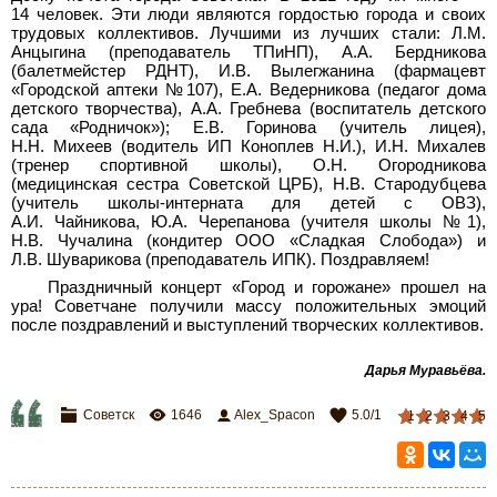
14 человек. Эти люди являются гордостью города и своих
трудовых коллективов. Лучшими из лучших стали: Л.М.
Анцыгина (преподаватель ТПиНП), А.А. Бердникова
(балетмейстер РДНТ), И.В. Вылегжанина (фармацевт
«Городской аптеки №107), Е.А. Ведерникова (педагог дома
детского творчества), А.А. Гребнева (воспитатель детского
сада «Родничок»); Е.В. Горинова (учитель лицея),
Н.Н. Михеев (водитель ИП Коноплев Н.И.), И.Н. Михалев
(тренер спортивной школы), О.Н. Огородникова
(медицинская сестра Советской ЦРБ), Н.В. Стародубцева
(учитель школы-интерната для детей с ОВЗ),
А.И. Чайникова, Ю.А. Черепанова (учителя школы №1),
Н.В. Чучалина (кондитер ООО «Сладкая Слобода») и
Л.В. Шуварикова (преподаватель ИПК).
Поздравляем!
Праздничный концерт «Город и горожане» прошел на
ура! Советчане получили массу положительных эмоций
после поздравлений и выступлений творческих коллективов.
Дарья Муравьёва
.
Советск
1646
Alex_Spacon
5.0
/
1
1
2
3
4
5