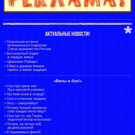
АКТУАЛЬНЫЕ НОВОСТИ!
•
Творческая встреча
регионального отделения
Союза журналистов России!
•
Бессмертный подвиг
в сердцах живых
•
«Дорогами Победы»
•
9 Мая в деревне Фокино:
память и живая традиция
«Вилы в бок!»
•
Сказ про хрень или
Яд в красивой упаковке
•
Пустили козла в огород?
•
Сказ о сельском тандеме
•
Лось – самоубийца?
•
Почему Кошкин приписал
себе каждое пятое яйцо?
•
Сказ про то, как Тишка
лодочный мотор испытывал
•
По мне, уж лучше пей,
да дело разумей
•
В Зашижемье! Домой!