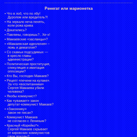
Ренегат или марионетка
•
Что в лоб, что по лбу!
Дуролом или вредитель?!
•
На зеркало неча пенять,
коли рожа крива
•
Докатились?
•
Павлины, говоришь?.. Хе-х!
•
Мамаевские «засланцы»?
•
«Мамаевская идеология» –
ложь и демагогия?
•
Со скамьи подсудимых —
в кресло главы
администрации?
•
Политическая проституция,
спекуляция и имитация
оппозиции?
•
Кто Вы, господин Мамаев?
•
Рецепт «печени на кулаке».
За что «воспитанники»
Сергея Мамаева убили
человека?
•
Якобы коммунист?
•
Как «уважает» закон
депутат-коммунист Мамаев?
•
«Законнику»
закон не писан?
•
Коммунист Мамаев
не согласен с Лениным?
•
Красный «Корейко*».
Сергей Мамаев скрывает
от кировских коммунистов
свои доходы?