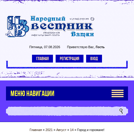
Пятница, 07.08.2026
Приветствую Вас
,
Гость
ГЛАВНАЯ
РЕГИСТРАЦИЯ
ВХОД
МЕНЮ НАВИГАЦИИ
Главная
»
2021
»
Август
»
14
» Город и горожане!