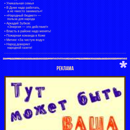
•
Уникальная семья
•
В Думе надо работать,
а не «место занимать»!
•
«Народный бюджет» —
польза для народа
•
Аркадий Зубков:
«Энергия — это действие!»
•
Власть в районе надо менять!
•
Пожарная команда в Коже
•
Митинг «За чистую воду»
•
Народ доверяет
народной газете!
РЕКЛАМА