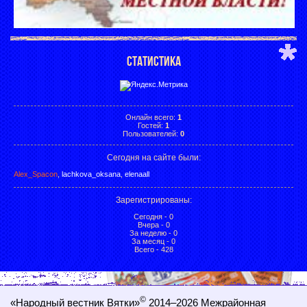
СТАТИСТИКА
Онлайн всего:
1
Гостей:
1
Пользователей:
0
Сегодня на сайте были:
Alex_Spacon
,
lachkova_oksana
,
elenaall
Зарегистрированы
:
Сегодня - 0
Вчера - 0
За неделю - 0
За месяц - 0
Всего - 428
©
«Народный вестник Вятки»
2014–2026
Межрайонная