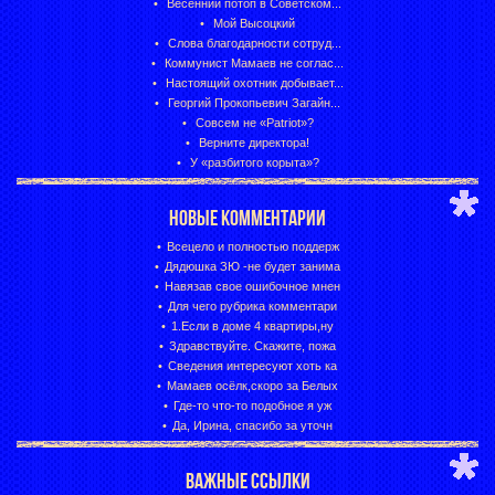
Весенний потоп в Советском...
Мой Высоцкий
Слова благодарности сотруд...
Коммунист Мамаев не соглас...
Настоящий охотник добывает...
Георгий Прокопьевич Загайн...
Совсем не «Patriot»?
Верните директора!
У «разбитого корыта»?
НОВЫЕ КОММЕНТАРИИ
Всецело и полностью поддерж
Дядюшка ЗЮ -не будет занима
Навязав свое ошибочное мнен
Для чего рубрика комментари
1.Если в доме 4 квартиры,ну
Здравствуйте. Скажите, пожа
Сведения интересуют хоть ка
Мамаев осёлк,скоро за Белых
Где-то что-то подобное я уж
Да, Ирина, спасибо за уточн
ВАЖНЫЕ ССЫЛКИ