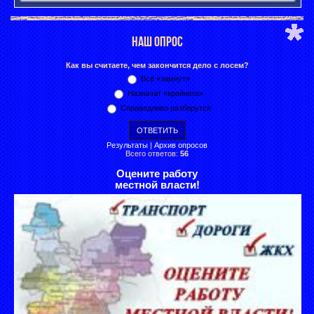
НАШ ОПРОС
Как вы считаете, чем закончится дело с лосем?
Всё «замнут»
Назначат «крайнего»
Справедливо разберутся
Результаты
|
Архив опросов
Всего ответов:
56
Оцените работу
местной власти!