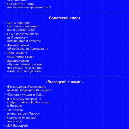
•
Некомпетентность
или банальное критиканство?
Советский спорт
•
Путь к вершине:
как спорт превращает
нас в победителей
•
Юные баскетболистки
из Советска –
сильнейшие в области!
•
Михаил Зубков:
«Я себе уже всё доказал...»
•
Папа, мама, я —
спортивная семья
•
Михаил Зубков:
«Лучше пожалеть о том,
что сделал, чем жалеть
о том, чего не сделал!»
«Высоцкий с нами!»
•
«Региональный фестиваль
памяти Владимира Высоцкого
•
«Сыновья уходят в бой...»
•
«По самому по краю...» —
концерт памяти В. Высоцкого
в Ярграде
•
Час поэзии
в кинотеатре «Парус»
•
Владимир Высоцкий —
это эпоха!
•
Мой Высоцкий