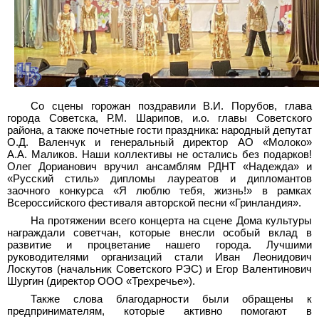
Со сцены горожан поздравили В.И. Порубов, глава
города Советска, Р.М. Шарипов, и.о. главы Советского
района, а также почетные гости праздника: народный депутат
О.Д. Валенчук и генеральный директор АО «Молоко»
А.А. Маликов. Наши коллективы не остались без подарков!
Олег Дорианович вручил ансамблям РДНТ «Надежда» и
«Русский стиль» дипломы лауреатов и дипломантов
заочного конкурса «Я люблю тебя, жизнь!» в рамках
Всероссийского фестиваля авторской песни «Гринландия».
На протяжении всего концерта на сцене Дома культуры
награждали советчан, которые внесли особый вклад в
развитие и процветание нашего города. Лучшими
руководителями организаций стали Иван Леонидович
Лоскутов (начальник Советского РЭС) и Егор Валентинович
Шургин (директор ООО «Трехречье»).
Также слова благодарности были обращены к
предпринимателям, которые активно помогают в