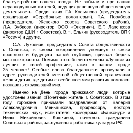
благоустройстве нашего города. Не забыли и про наших
неравнодушных жителей, ведущих успешную общественную
деятельность. Среди таких Г.А. Касьянова (председатель
организации «Серебряные волонтеры»), Т.А. Порубова
(председатель Женского совета Советского района),
Л.А. Зубкова (директор ООО «Энергия»), Е.Г. Лапенкова
(директор ДШИ г. Советска), В.Н. Елькин (руководитель ВПК
«Росич») и другие.
С.А. Лукоянов, председатель Совета общественности
г. Советска, в своем поздравлении упомянул о связи
прошлого и будущего нашей глубинки, призвал беречь
местные красоты. Помимо этого были отмечены «Лучшие из
лучших в своей профессии», таких в нашем городе
25 человек! Особые слова благодарности прозвучали в
адрес руководителей местной общественной организации
«Наши дети», где детям с особенностями развития помогают
познавать окружающий мир.
Именно на День города приезжают люди, которые
удостоены звания «Почетный житель г. Советска». В этом
году горожане принимали поздравления от Валерия
Александровича Меньшикова, профессора, доктора
технических наук, испытателя космодрома «Байконур» и
Нины Михайловны Кошкиной, почетного гражданина
Советского района, заслуженного работника культуры РФ.