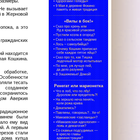
размеры.
•
«Дорогами Победы»
•
9 Мая в деревне Фокино:
 Не вызывает
память и живая традиция
й в Жерновой
«Вилы в бок!»
•
Сказ про хрень или
опока, а это
Яд в красивой упаковке
•
Пустили козла в огород?
•
Сказ о сельском тандеме
 гражданских
•
Лось – самоубийца?
•
Почему Кошкин приписал
себе каждое пятое яйцо?
ий находится
•
Сказ про то, как Тишка
лая Кошкина.
лодочный мотор испытывал
•
По мне, уж лучше пей,
да дело разумей
обработке,
•
В Зашижемье! Домой!
Особенности
оляли тесать
Ренегат или марионетка
 созданное
•
Что в лоб, что по лбу!
сохранилось
Дуролом или вредитель?!
дом Аверкия
•
На зеркало неча пенять,
коли рожа крива
•
Докатились?
радиционное
•
Павлины, говоришь?.. Хе-х!
камнем были
•
Мамаевские «засланцы»?
дало ему вид
•
«Мамаевская идеология» –
ложь и демагогия?
й. А первым
•
Со скамьи подсудимых —
ерезов стали
в кресло главы
 дома купца
администрации?