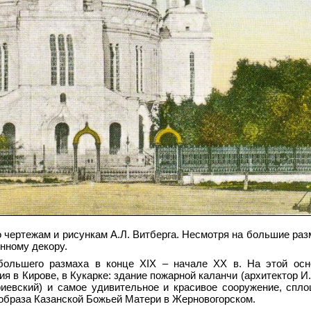
 чертежам и рисункам А.Л. Витберга. Несмотря на большие раз
нному декору.
ольшего размаха в конце XIX – начале XX в. На этой осн
я в Кирове, в Кукарке: здание пожарной каланчи (архитектор И
риевский) и самое удивительное и красивое сооружение, спл
образа Казанской Божьей Матери в Жерновогорском.