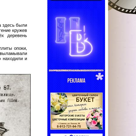
а здесь были
тение кружев
ёх деревень
плиты опоки,
м выламывали
о находили и
РЕКЛАМА