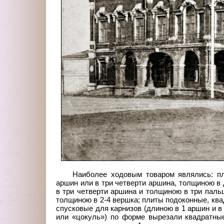
Наиболее ходовым товаром являлись: п
аршин или в три четверти аршина, толщиною в 
в три четверти аршина и толщиною в три паль
толщиною в 2-4 вершка; плиты подоконные, кв
спусковые для карнизов (длиною в 1 аршин и в
или «цокуль») по форме вырезали квадратны