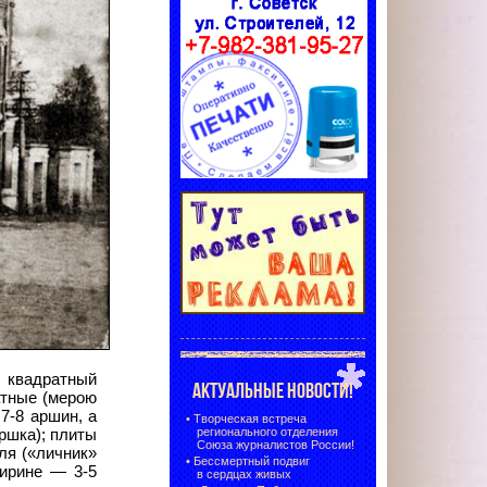
 квадратный
АКТУАЛЬНЫЕ НОВОСТИ!
атные (мерою
7-8 аршин, а
•
Творческая встреча
регионального отделения
ршка); плиты
Союза журналистов России!
ля («личник»
•
Бессмертный подвиг
ширине — 3-5
в сердцах живых