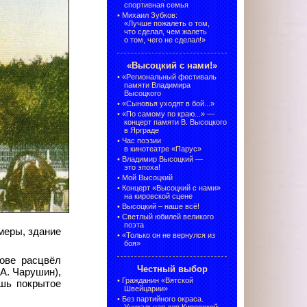
спортивная семья
•
Михаил Зубков:
«Лучше пожалеть о том,
что сделал, чем жалеть
о том, чего не сделал!»
«Высоцкий с нами!»
•
«Региональный фестиваль
памяти Владимира
Высоцкого
•
«Сыновья уходят в бой...»
•
«По самому по краю...» —
концерт памяти В. Высоцкого
в Ярграде
•
Час поэзии
в кинотеатре «Парус»
•
Владимир Высоцкий —
это эпоха!
•
Мой Высоцкий
•
Концерт «Высоцкий с нами»
на кировской сцене
•
Высоцкий – наше всё!
•
Светлый юбилей великого
поэта
меры, здание
•
«Только он не вернулся из
боя»
ове расцвёл
Честный выбор
.А. Чарушин),
•
Гражданин «Вятской
ошь покрытое
Швейцарии»
•
Без партийного окраса.