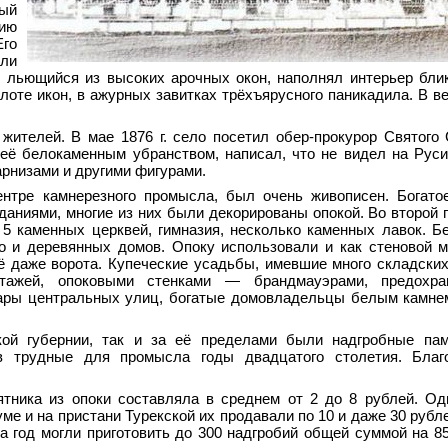
ый
ию
го
али
 льющийся из высоких арочных окон, наполнял интерьер бли
лоте икон, в ажурных завитках трёхъярусного паникадила. В в
жителей. В мае 1876 г. село посетил обер-прокурор Святого
её белокаменным убранством, написал, что не видел на Руси
рнизами и другими фигурами.
нтре камнерезного промысла, был очень живописен. Богато
аниями, многие из них были декорированы опокой. Во второй 
 5 каменных церквей, гимназия, несколько каменных лавок. 
о и деревянных домов. Опоку использовали и как стеновой 
ё даже ворота. Купеческие усадьбы, имевшие много складски
тажей, опоковыми стенками — брандмауэрами, предохр
туары центральных улиц, богатые домовладельцы белым камн
ой губернии, так и за её пределами были надгробные пам
в трудные для промысла годы двадцатого столетия. Благ
ятника из опоки составляла в среднем от 2 до 8 рублей. О
ме и на пристани Турекской их продавали по 10 и даже 30 рубл
за год могли приготовить до 300 надгробий общей суммой на 85