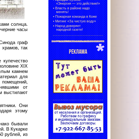
«Энергия — это действие!»
•
Власть в районе надо
менять!
•
Пожарная команда в Коже
•
Митинг «За чистую воду»
ками солнца.
•
Народ доверяет
ечерние часы
народной газете!
 Синода граф
 храмов, так
РЕКЛАМА
е купечество
половине XIX
Белым камнем
материал для
х помещений,
анявшими от
ем выстилают
ятники. Они
одаря этому
днако бывали
ей. В Кукарке
0 рублей, из