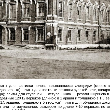
литы для настилки полов, называвшиеся «лещадь» (мерою в
два вершка); плиты для настилки лежанки русской печи, квадр
ца); плиты для ступеней — «ступенники» — резали шириною в 
адратные 12
Х
12 вершков (длиною в 1 аршин и толщиною в 1,5 ве
 1,5 аршина, толщиною в 5 вершков); плиты для облицовки цоко
е или прямоугольные, размером по длине 7-10 вершков, по 