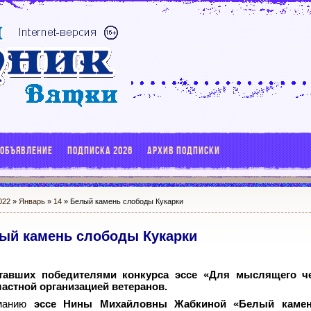
 ОБЪЯВЛЕНИЕ
ПОДПИСКА 2026
АРХИВ ПОДПИСКИ
022
»
Январь
»
14
» Белый камень слободы Кукарки
ый камень слободы Кукарки
тавших победителями конкурса эссе «Для мыслящего че
ластной организацией ветеранов.
иманию
эссе Нины Михайловны Жабкиной «Белый каме