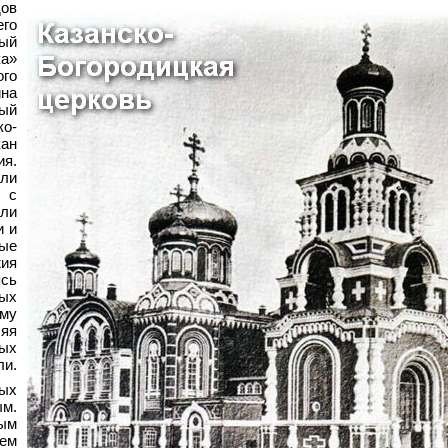
дов
его
ый
ка»
го
ина
ый
ко-
кан
я.
ли
 с
ли
и и
ные
жия
сь
ых
му
яя
ных
ли.
ых
м.
рым
ем