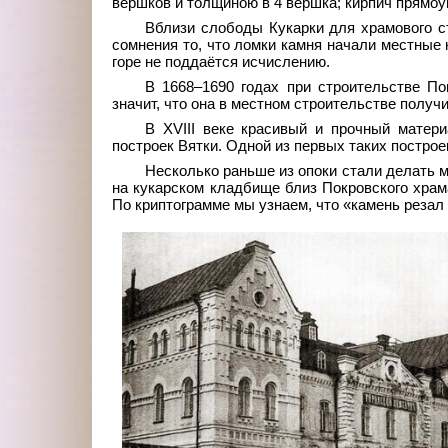
вершков и толщиною в 4 вершка; кирпич прямоу
Вблизи слободы Кукарки для храмового с
сомнения то, что ломки камня начали местные
горе не поддаётся исчислению.
В 1668–1690 годах при строительстве По
значит, что она в местном строительстве получ
В XVIII веке красивый и прочный матер
построек Вятки. Одной из первых таких постро
Несколько раньше из опоки стали делать 
на кукарском кладбище близ Покровского храма
По криптограмме мы узнаем, что «камень резал 