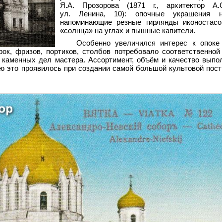
Я.А. Прозорова (1871 г., архитектор А.
ул. Ленина, 10): опочные украшения н
напоминающие резные гирлянды иконостасо
«солнца» на углах и пышные капители.
Особенно увеличился интерес к опоке
ок, фризов, портиков, столбов потребовало соответственной
 каменных дел мастера. Ассортимент, объём и качество вып
ью это проявилось при создании самой большой культовой пост