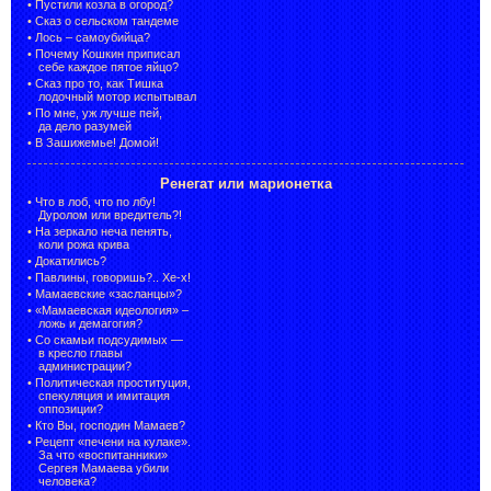
•
Пустили козла в огород?
•
Сказ о сельском тандеме
•
Лось – самоубийца?
•
Почему Кошкин приписал
себе каждое пятое яйцо?
•
Сказ про то, как Тишка
лодочный мотор испытывал
•
По мне, уж лучше пей,
да дело разумей
•
В Зашижемье! Домой!
Ренегат или марионетка
•
Что в лоб, что по лбу!
Дуролом или вредитель?!
•
На зеркало неча пенять,
коли рожа крива
•
Докатились?
•
Павлины, говоришь?.. Хе-х!
•
Мамаевские «засланцы»?
•
«Мамаевская идеология» –
ложь и демагогия?
•
Со скамьи подсудимых —
в кресло главы
администрации?
•
Политическая проституция,
спекуляция и имитация
оппозиции?
•
Кто Вы, господин Мамаев?
•
Рецепт «печени на кулаке».
За что «воспитанники»
Сергея Мамаева убили
человека?