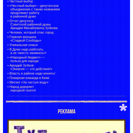
•
Честный выбор
• «Честный выбор» –
депутатское
объединение с таким названием
продолжает работу
в районной думе
•
Отчет депутата
Советской районной думы
Аркадия Михайловича Зубкова
•
Человек, который спас город
•
Главная женщина
«Сладкой Слободы»
•
Уникальная семья
•
В Думе надо работать,
а не «место занимать»!
•
«Народный бюджет» —
польза для народа
•
Аркадий Зубков:
«Энергия — это действие!»
•
Власть в районе надо менять!
•
Пожарная команда в Коже
•
Митинг «За чистую воду»
•
Народ доверяет
народной газете!
РЕКЛАМА