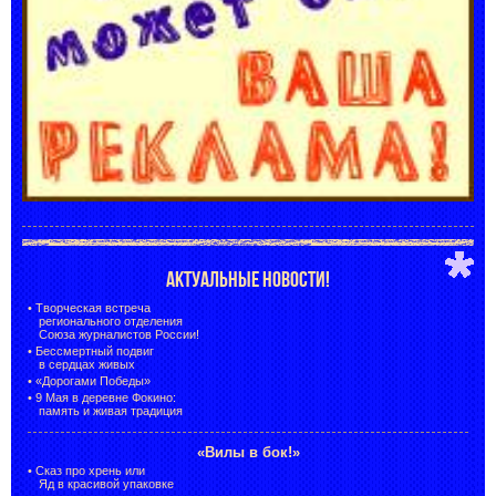
АКТУАЛЬНЫЕ НОВОСТИ!
•
Творческая встреча
регионального отделения
Союза журналистов России!
•
Бессмертный подвиг
в сердцах живых
•
«Дорогами Победы»
•
9 Мая в деревне Фокино:
память и живая традиция
«Вилы в бок!»
•
Сказ про хрень или
Яд в красивой упаковке