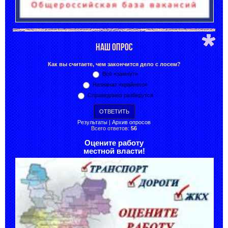
НАШ ОПРОС
Как вы считаете, чем закончится дело с лосем?
Всё «замнут»
Назначат «крайнего»
Справедливо разберутся
Результаты
|
Архив опросов
Всего ответов:
56
Оцените работу
местной власти!