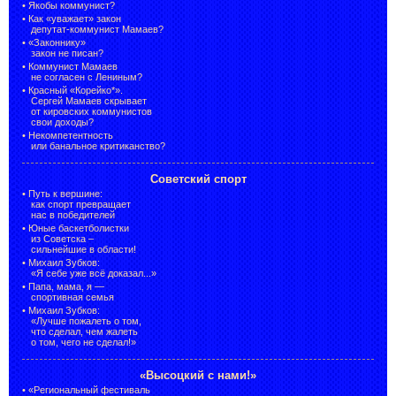
•
Якобы коммунист?
•
Как «уважает» закон
депутат-коммунист Мамаев?
•
«Законнику»
закон не писан?
•
Коммунист Мамаев
не согласен с Лениным?
•
Красный «Корейко*».
Сергей Мамаев скрывает
от кировских коммунистов
свои доходы?
•
Некомпетентность
или банальное критиканство?
Советский спорт
•
Путь к вершине:
как спорт превращает
нас в победителей
•
Юные баскетболистки
из Советска –
сильнейшие в области!
•
Михаил Зубков:
«Я себе уже всё доказал...»
•
Папа, мама, я —
спортивная семья
•
Михаил Зубков:
«Лучше пожалеть о том,
что сделал, чем жалеть
о том, чего не сделал!»
«Высоцкий с нами!»
•
«Региональный фестиваль