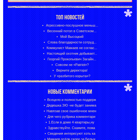
ТОП НОВОСТЕЙ
Агрессивно-послушное меньш...
Весенний потоп в Советском...
Мой Высоцкий
Слова благодарности сотруд...
Коммунист Мамаев не соглас...
Настоящий охотник добывает...
Георгий Прокопьевич Загайн...
Совсем не «Patriot»?
Верните директора!
У «разбитого корыта»?
НОВЫЕ КОММЕНТАРИИ
Всецело и полностью поддерж
Дядюшка ЗЮ -не будет занима
Навязав свое ошибочное мнен
Для чего рубрика комментари
1.Если в доме 4 квартиры,ну
Здравствуйте. Скажите, пожа
Сведения интересуют хоть ка
Мамаев осёлк,скоро за Белых