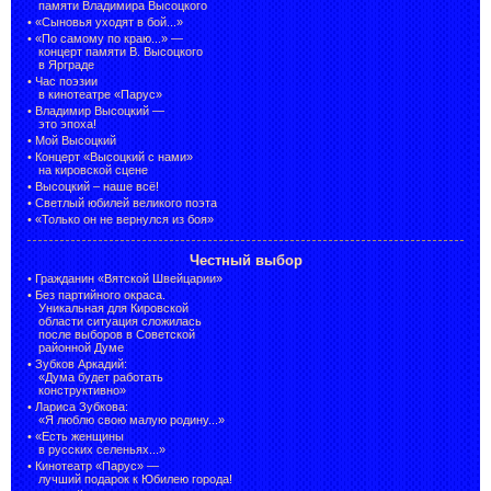
памяти Владимира Высоцкого
•
«Сыновья уходят в бой...»
•
«По самому по краю...» —
концерт памяти В. Высоцкого
в Ярграде
•
Час поэзии
в кинотеатре «Парус»
•
Владимир Высоцкий —
это эпоха!
•
Мой Высоцкий
•
Концерт «Высоцкий с нами»
на кировской сцене
•
Высоцкий – наше всё!
•
Светлый юбилей великого поэта
•
«Только он не вернулся из боя»
Честный выбор
•
Гражданин «Вятской Швейцарии»
•
Без партийного окраса.
Уникальная для Кировской
области ситуация сложилась
после выборов в Советской
районной Думе
•
Зубков Аркадий:
«Дума будет работать
конструктивно»
•
Лариса Зубкова:
«Я люблю свою малую родину...»
•
«Есть женщины
в русских селеньях...»
•
Кинотеатр «Парус» —
лучший подарок к Юбилею города!