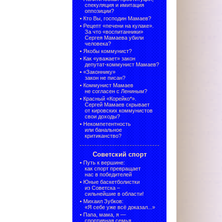
спекуляция и имитация
оппозиции?
•
Кто Вы, господин Мамаев?
•
Рецепт «печени на кулаке».
За что «воспитанники»
Сергея Мамаева убили
человека?
•
Якобы коммунист?
•
Как «уважает» закон
депутат-коммунист Мамаев?
•
«Законнику»
закон не писан?
•
Коммунист Мамаев
не согласен с Лениным?
•
Красный «Корейко*».
Сергей Мамаев скрывает
от кировских коммунистов
свои доходы?
•
Некомпетентность
или банальное
критиканство?
Советский спорт
•
Путь к вершине:
как спорт превращает
нас в победителей
•
Юные баскетболистки
из Советска –
сильнейшие в области!
•
Михаил Зубков:
«Я себе уже всё доказал...»
•
Папа, мама, я —
спортивная семья