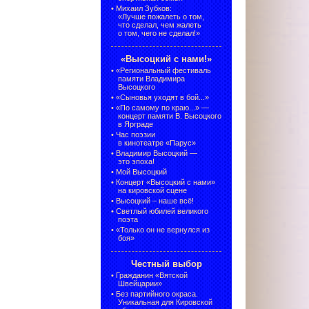
•
Михаил Зубков:
«Лучше пожалеть о том,
что сделал, чем жалеть
о том, чего не сделал!»
«Высоцкий с нами!»
•
«Региональный фестиваль
памяти Владимира
Высоцкого
•
«Сыновья уходят в бой...»
•
«По самому по краю...» —
концерт памяти В. Высоцкого
в Ярграде
•
Час поэзии
в кинотеатре «Парус»
•
Владимир Высоцкий —
это эпоха!
•
Мой Высоцкий
•
Концерт «Высоцкий с нами»
на кировской сцене
•
Высоцкий – наше всё!
•
Светлый юбилей великого
поэта
•
«Только он не вернулся из
боя»
Честный выбор
•
Гражданин «Вятской
Швейцарии»
•
Без партийного окраса.
Уникальная для Кировской