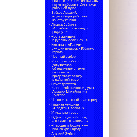
области ситуация сложилась
после выборов в Советской
районной Думе
•
Зубков Аркадий:
«Дума будет работать
конструктивно»
•
Лариса Зубкова:
«Я люблю свою малую
родину...»
•
«Есть женщины
в русских селеньях...»
•
Кинотеатр «Парус» —
лучший подарок к Юбилею
города!
•
Честный выбор
• «Честный выбор» –
депутатское
объединение с таким
названием
продолжает работу
в районной думе
•
Отчет депутата
Советской районной думы
Аркадия Михайловича
Зубкова
•
Человек, который спас город
•
Главная женщина
«Сладкой Слободы»
•
Уникальная семья
•
В Думе надо работать,
а не «место занимать»!
•
«Народный бюджет» —
польза для народа
•
Аркадий Зубков: