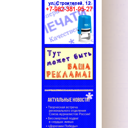
АКТУАЛЬНЫЕ НОВОСТИ!
•
Творческая встреча
регионального отделения
Союза журналистов России!
•
Бессмертный подвиг
в сердцах живых
•
«Дорогами Победы»