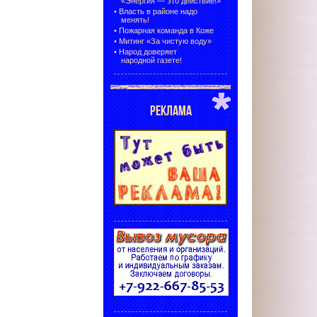
«Энергия — это действие!»
•
Власть в районе надо
менять!
•
Пожарная команда в Коже
•
Митинг «За чистую воду»
•
Народ доверяет
народной газете!
РЕКЛАМА