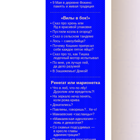
•
9 Мая в деревне Фокино:
память и живая традиция
«Вилы в бок!»
•
Сказ про хрень или
Яд в красивой упаковке
•
Пустили козла в огород?
•
Сказ о сельском тандеме
•
Лось – самоубийца?
•
Почему Кошкин приписал
себе каждое пятое яйцо?
•
Сказ про то, как Тишка
лодочный мотор испытывал
•
По мне, уж лучше пей,
да дело разумей
•
В Зашижемье! Домой!
Ренегат или марионетка
•
Что в лоб, что по лбу!
Дуролом или вредитель?!
•
На зеркало неча пенять,
коли рожа крива
•
Докатились?
•
Павлины, говоришь?.. Хе-х!
•
Мамаевские «засланцы»?
•
«Мамаевская идеология» –
ложь и демагогия?
•
Со скамьи подсудимых —
в кресло главы
администрации?
•
Политическая проституция,