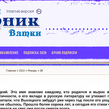
 ОБЪЯВЛЕНИЕ
ПОДПИСКА 2026
АРХИВ ПОДПИСКИ
Главная
»
2022
»
Январь
»
28
кий. Это имя знакомо каждому, кто родился и вырос в
ичности, о его вкладе в русскую литературу не утихают п
итали, что Высоцкого забудут уже через год после его ухо
не сбылось. Прошло более сорока лет, а сегодня его стихи 
явился на свет уже после смерти поэта.