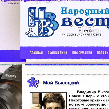
ГЛАВНАЯ
ОФИЦИАЛЬНО
ИНФОРМАЦИЯ
ПОДАТЬ
Мой Высоцкий
Владимир Высоц
Союзе. Споры о его л
Некоторые критики сч
но это «пророчество» 
песни поют те, кто по