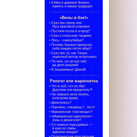
•
9 Мая в деревне Фокино:
память и живая традиция
«Вилы в бок!»
•
Сказ про хрень или
Яд в красивой упаковке
•
Пустили козла в огород?
•
Сказ о сельском тандеме
•
Лось – самоубийца?
•
Почему Кошкин приписал
себе каждое пятое яйцо?
•
Сказ про то, как Тишка
лодочный мотор испытывал
•
По мне, уж лучше пей,
да дело разумей
•
В Зашижемье! Домой!
Ренегат или марионетка
•
Что в лоб, что по лбу!
Дуролом или вредитель?!
•
На зеркало неча пенять,
коли рожа крива
•
Докатились?
•
Павлины, говоришь?.. Хе-х!
•
Мамаевские «засланцы»?
•
«Мамаевская идеология» –
ложь и демагогия?
•
Со скамьи подсудимых —
в кресло главы
администрации?
•
Политическая проституция,