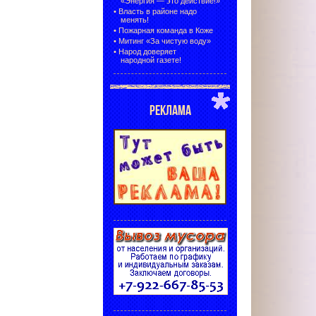
«Энергия — это действие!»
•
Власть в районе надо
менять!
•
Пожарная команда в Коже
•
Митинг «За чистую воду»
•
Народ доверяет
народной газете!
РЕКЛАМА