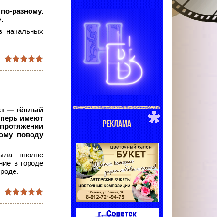
по-разному.
.
в начальных
кт — тёплый
еперь имеют
РЕКЛАМА
а протяжении
ому поводу
ыла вполне
ние в городе
ороде.