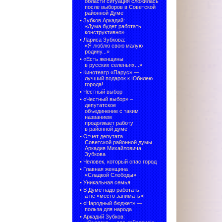
области ситуация сложилась
после выборов в Советской
районной Думе
•
Зубков Аркадий:
«Дума будет работать
конструктивно»
•
Лариса Зубкова:
«Я люблю свою малую
родину...»
•
«Есть женщины
в русских селеньях...»
•
Кинотеатр «Парус» —
лучший подарок к Юбилею
города!
•
Честный выбор
• «Честный выбор» –
депутатское
объединение с таким
названием
продолжает работу
в районной думе
•
Отчет депутата
Советской районной думы
Аркадия Михайловича
Зубкова
•
Человек, который спас город
•
Главная женщина
«Сладкой Слободы»
•
Уникальная семья
•
В Думе надо работать,
а не «место занимать»!
•
«Народный бюджет» —
польза для народа
•
Аркадий Зубков: