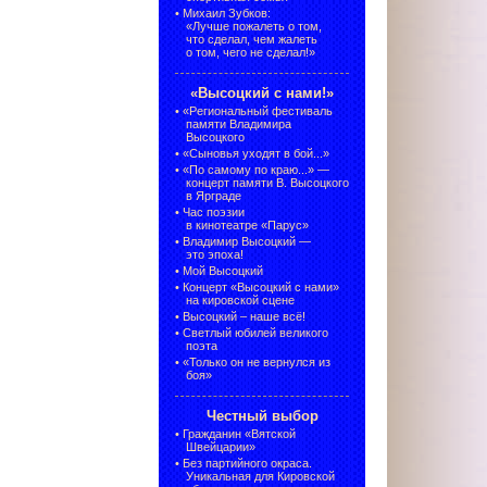
•
Михаил Зубков:
«Лучше пожалеть о том,
что сделал, чем жалеть
о том, чего не сделал!»
«Высоцкий с нами!»
•
«Региональный фестиваль
памяти Владимира
Высоцкого
•
«Сыновья уходят в бой...»
•
«По самому по краю...» —
концерт памяти В. Высоцкого
в Ярграде
•
Час поэзии
в кинотеатре «Парус»
•
Владимир Высоцкий —
это эпоха!
•
Мой Высоцкий
•
Концерт «Высоцкий с нами»
на кировской сцене
•
Высоцкий – наше всё!
•
Светлый юбилей великого
поэта
•
«Только он не вернулся из
боя»
Честный выбор
•
Гражданин «Вятской
Швейцарии»
•
Без партийного окраса.
Уникальная для Кировской