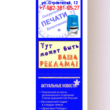
АКТУАЛЬНЫЕ НОВОСТИ!
•
Творческая встреча
регионального отделения
Союза журналистов России!
•
Бессмертный подвиг
в сердцах живых
•
«Дорогами Победы»