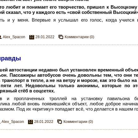
то любит и понимает его творчество, пришел к Высоцкому 
й сказал, что у каждого есть «свой собственный Высоцкий»
ть и у меня. Впервые я услышал его голос, когда учился 
Alex_Spacon
28.01.2022
Комментарии (0)
 правды
ей автостанции недавно был установлен временный объе
он. Пассажиры автобусов очень довольны тем, что они т
транспорт в тепле, а не на ветру и морозе, как это было н
пяти лет. Недовольны только анонимы, которые по эт
рязный стёб в соцсетях.
ов и проплаченных троллей на установку павильона б
блика любой вновь появившийся объект, любое доброе начина
азмом. Под их «критику» попадает всё, что делается в нашем г
Alex_Spacon
28.01.2022
Комментарии (0)