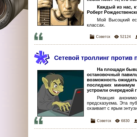
Каждый из нас, к
Роберт Рождественски
Мой Высоцкий ес
классах.
Советск
52124
Сетевой троллинг против
Н
а площади бывш
остановочный павиль
возможность ожидать 
последних минимум 
устроили очередной г
Реакция аноним
предсказуема. Эта пу
охаивает с ярым энтузи
Советск
6830