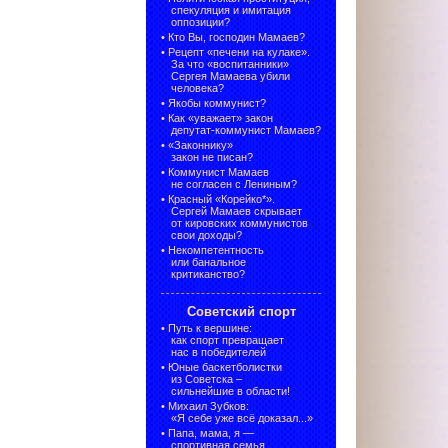
спекуляция и имитация
оппозиции?
•
Кто Вы, господин Мамаев?
•
Рецепт «печени на кулаке».
За что «воспитанники»
Сергея Мамаева убили
человека?
•
Якобы коммунист?
•
Как «уважает» закон
депутат-коммунист Мамаев?
•
«Законнику»
закон не писан?
•
Коммунист Мамаев
не согласен с Лениным?
•
Красный «Корейко*».
Сергей Мамаев скрывает
от кировских коммунистов
свои доходы?
•
Некомпетентность
или банальное
критиканство?
Советский спорт
•
Путь к вершине:
как спорт превращает
нас в победителей
•
Юные баскетболистки
из Советска –
сильнейшие в области!
•
Михаил Зубков:
«Я себе уже всё доказал...»
•
Папа, мама, я —
спортивная семья