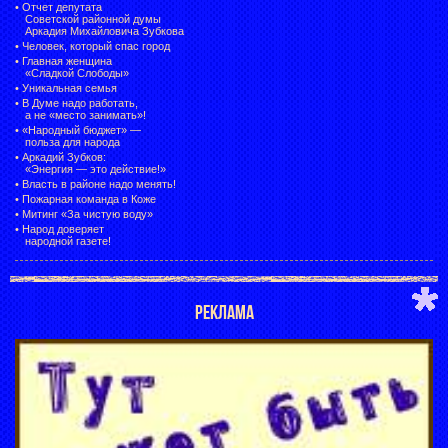
•
Отчет депутата
Советской районной думы
Аркадия Михайловича Зубкова
•
Человек, который спас город
•
Главная женщина
«Сладкой Слободы»
•
Уникальная семья
•
В Думе надо работать,
а не «место занимать»!
•
«Народный бюджет» —
польза для народа
•
Аркадий Зубков:
«Энергия — это действие!»
•
Власть в районе надо менять!
•
Пожарная команда в Коже
•
Митинг «За чистую воду»
•
Народ доверяет
народной газете!
РЕКЛАМА