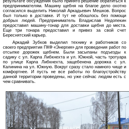
результате обсуждения было принято решение обратиться к
предпринимателям. Машину щебня на благое дело охотно
согласился выделить Николай Аркадьевич Мешков. Вопрос
был только в доставке. И тут не обошлось без помощи
добрых людей. Предприниматель Владислав Недопекин
предоставил машину-тонар для доставки щебня до места.
Еще три тонара предоставил и привез за свой счет
Береснятский карьер.
Аркадий Зубков выделил технику и работников со
своего предприятия ПКФ «Энергия» для проведения работ по
отсыпке дорожек щебнем. Были засыпаны подъезды к
садику с ул. Карла Либкнехта и ул. Южной, часть тротуара
по улице Карла Либкнехта, защебенена дорожка с ул.
Калинина на ул. Южную. Вокруг сразу стало намного чище и
комфортнее. И пусть не все работы по благоустройству
данной территории проведены, но уже сейчас людям есть с
чем сравнивать.