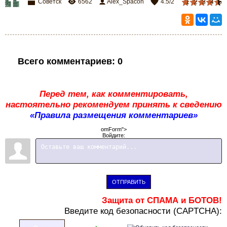
Советск
6562
Alex_Spacon
4.5
/
2
1
2
3
4
5
Всего комментариев
:
0
Перед тем, как комментировать,
настоятельно рекомендуем принять к сведению
«Правила размещения комментариев»
omForm">
Войдите:
ОТПРАВИТЬ
Защита от СПАМА и БОТОВ!
В
ведите код безопасности (CAPTCHA):