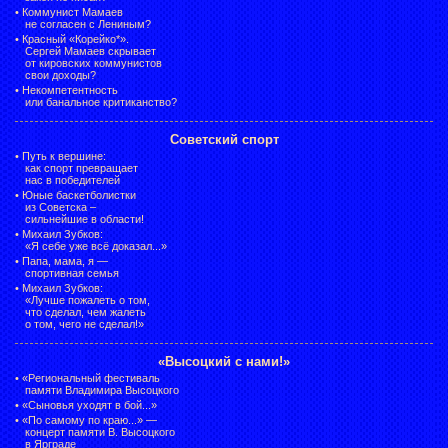
•
Коммунист Мамаев
не согласен с Лениным?
•
Красный «Корейко*».
Сергей Мамаев скрывает
от кировских коммунистов
свои доходы?
•
Некомпетентность
или банальное критиканство?
Советский спорт
•
Путь к вершине:
как спорт превращает
нас в победителей
•
Юные баскетболистки
из Советска –
сильнейшие в области!
•
Михаил Зубков:
«Я себе уже всё доказал...»
•
Папа, мама, я —
спортивная семья
•
Михаил Зубков:
«Лучше пожалеть о том,
что сделал, чем жалеть
о том, чего не сделал!»
«Высоцкий с нами!»
•
«Региональный фестиваль
памяти Владимира Высоцкого
•
«Сыновья уходят в бой...»
•
«По самому по краю...» —
концерт памяти В. Высоцкого
в Ярграде