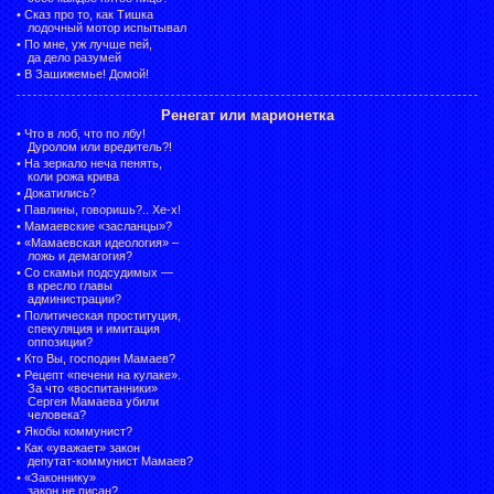
•
Сказ про то, как Тишка
лодочный мотор испытывал
•
По мне, уж лучше пей,
да дело разумей
•
В Зашижемье! Домой!
Ренегат или марионетка
•
Что в лоб, что по лбу!
Дуролом или вредитель?!
•
На зеркало неча пенять,
коли рожа крива
•
Докатились?
•
Павлины, говоришь?.. Хе-х!
•
Мамаевские «засланцы»?
•
«Мамаевская идеология» –
ложь и демагогия?
•
Со скамьи подсудимых —
в кресло главы
администрации?
•
Политическая проституция,
спекуляция и имитация
оппозиции?
•
Кто Вы, господин Мамаев?
•
Рецепт «печени на кулаке».
За что «воспитанники»
Сергея Мамаева убили
человека?
•
Якобы коммунист?
•
Как «уважает» закон
депутат-коммунист Мамаев?
•
«Законнику»
закон не писан?