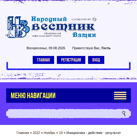
Воскресенье, 09.08.2026
Приветствую Вас
,
Гость
ГЛАВНАЯ
РЕГИСТРАЦИЯ
ВХОД
МЕНЮ НАВИГАЦИИ
Главная
»
2022
»
Ноябрь
»
18
» Инициатива - действие - результат