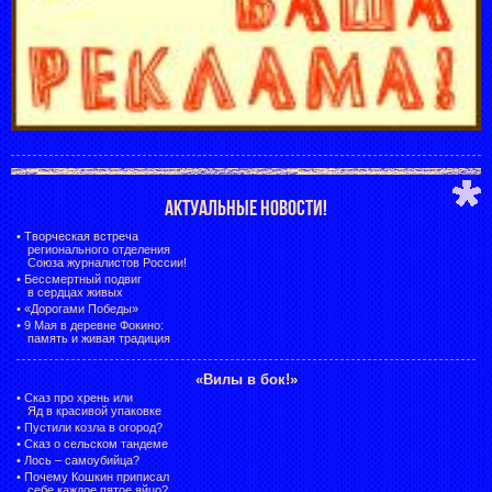
АКТУАЛЬНЫЕ НОВОСТИ!
•
Творческая встреча
регионального отделения
Союза журналистов России!
•
Бессмертный подвиг
в сердцах живых
•
«Дорогами Победы»
•
9 Мая в деревне Фокино:
память и живая традиция
«Вилы в бок!»
•
Сказ про хрень или
Яд в красивой упаковке
•
Пустили козла в огород?
•
Сказ о сельском тандеме
•
Лось – самоубийца?
•
Почему Кошкин приписал
себе каждое пятое яйцо?