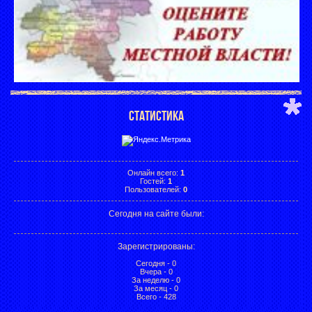
СТАТИСТИКА
Онлайн всего:
1
Гостей:
1
Пользователей:
0
Сегодня на сайте были:
Зарегистрированы
:
Сегодня - 0
Вчера - 0
За неделю - 0
За месяц - 0
Всего - 428