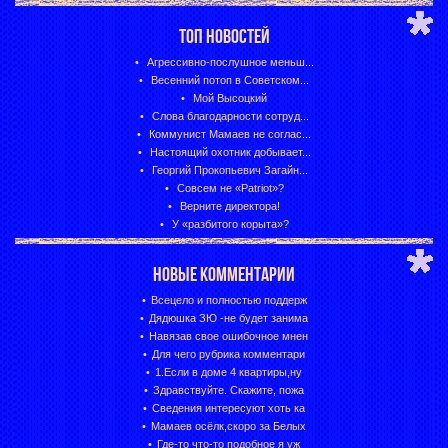
ТОП НОВОСТЕЙ
Агрессивно-послушное меньш...
Весенний потоп в Советском...
Мой Высоцкий
Слова благодарности сотруд...
Коммунист Мамаев не соглас...
Настоящий охотник добывает...
Георгий Прокопьевич Загайн...
Совсем не «Patriot»?
Верните директора!
У «разбитого корыта»?
НОВЫЕ КОММЕНТАРИИ
Всецело и полностью поддерж
Дядюшка ЗЮ -не будет занима
Навязав свое ошибочное мнен
Для чего рубрика комментари
1.Если в доме 4 квартиры,ну
Здравствуйте. Скажите, пожа
Сведения интересуют хоть ка
Мамаев осёлк,скоро за Белых
Где-то что-то подобное я уж