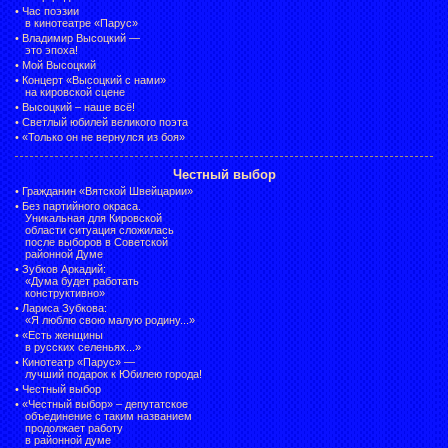
•
Час поэзии
в кинотеатре «Парус»
•
Владимир Высоцкий —
это эпоха!
•
Мой Высоцкий
•
Концерт «Высоцкий с нами»
на кировской сцене
•
Высоцкий – наше всё!
•
Светлый юбилей великого поэта
•
«Только он не вернулся из боя»
Честный выбор
•
Гражданин «Вятской Швейцарии»
•
Без партийного окраса.
Уникальная для Кировской
области ситуация сложилась
после выборов в Советской
районной Думе
•
Зубков Аркадий:
«Дума будет работать
конструктивно»
•
Лариса Зубкова:
«Я люблю свою малую родину...»
•
«Есть женщины
в русских селеньях...»
•
Кинотеатр «Парус» —
лучший подарок к Юбилею города!
•
Честный выбор
• «Честный выбор» –
депутатское
объединение с таким названием
продолжает работу
в районной думе