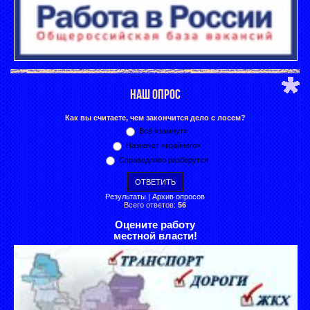
НАШ ОПРОС
Как вы считаете, чем закончится дело с лосем?
Всё «замнут»
Назначат «крайнего»
Справедливо разберутся
Результаты
|
Архив опросов
Всего ответов:
56
Оцените работу
местной власти!