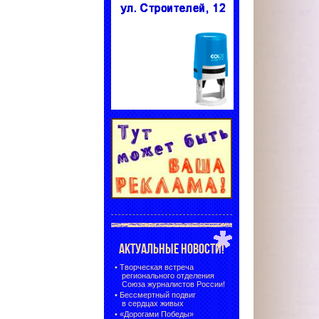
АКТУАЛЬНЫЕ НОВОСТИ!
•
Творческая встреча
регионального отделения
Союза журналистов России!
•
Бессмертный подвиг
в сердцах живых
•
«Дорогами Победы»