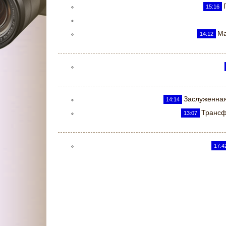
15:16
Ма
14:12
Заслуженная
14:14
Трансф
13:07
17:4