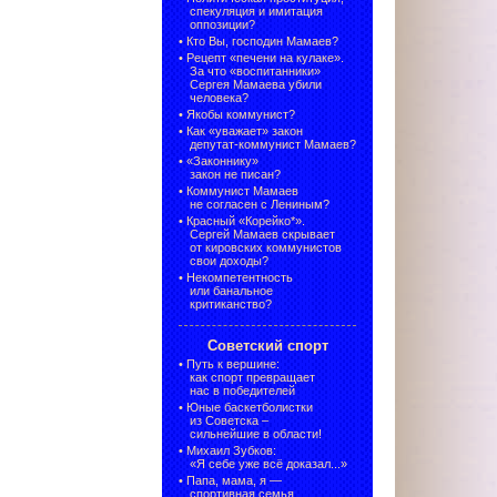
спекуляция и имитация
оппозиции?
•
Кто Вы, господин Мамаев?
•
Рецепт «печени на кулаке».
За что «воспитанники»
Сергея Мамаева убили
человека?
•
Якобы коммунист?
•
Как «уважает» закон
депутат-коммунист Мамаев?
•
«Законнику»
закон не писан?
•
Коммунист Мамаев
не согласен с Лениным?
•
Красный «Корейко*».
Сергей Мамаев скрывает
от кировских коммунистов
свои доходы?
•
Некомпетентность
или банальное
критиканство?
Советский спорт
•
Путь к вершине:
как спорт превращает
нас в победителей
•
Юные баскетболистки
из Советска –
сильнейшие в области!
•
Михаил Зубков:
«Я себе уже всё доказал...»
•
Папа, мама, я —
спортивная семья