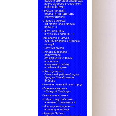
области ситуация сложилась
после выборов в Советской
районной Думе
•
Зубков Аркадий:
«Дума будет работать
конструктивно»
•
Лариса Зубкова:
«Я люблю свою малую
родину...»
•
«Есть женщины
в русских селеньях...»
•
Кинотеатр «Парус» —
лучший подарок к Юбилею
города!
•
Честный выбор
• «Честный выбор» –
депутатское
объединение с таким
названием
продолжает работу
в районной думе
•
Отчет депутата
Советской районной думы
Аркадия Михайловича
Зубкова
•
Человек, который спас город
•
Главная женщина
«Сладкой Слободы»
•
Уникальная семья
•
В Думе надо работать,
а не «место занимать»!
•
«Народный бюджет» —
польза для народа
•
Аркадий Зубков: