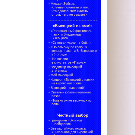
•
Михаил Зубков:
«Лучше пожалеть о том,
что сделал, чем жалеть
о том, чего не сделал!»
«Высоцкий с нами!»
•
«Региональный фестиваль
памяти Владимира
Высоцкого
•
«Сыновья уходят в бой...»
•
«По самому по краю...» —
концерт памяти В. Высоцкого
в Ярграде
•
Час поэзии
в кинотеатре «Парус»
•
Владимир Высоцкий —
это эпоха!
•
Мой Высоцкий
•
Концерт «Высоцкий с нами»
на кировской сцене
•
Высоцкий – наше всё!
•
Светлый юбилей великого
поэта
•
«Только он не вернулся из
боя»
Честный выбор
•
Гражданин «Вятской
Швейцарии»
•
Без партийного окраса.
Уникальная для Кировской