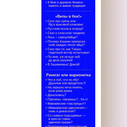
•
9 Мая в деревне Фокино:
память и живая традиция
«Вилы в бок!»
•
Сказ про хрень или
Яд в красивой упаковке
•
Пустили козла в огород?
•
Сказ о сельском тандеме
•
Лось – самоубийца?
•
Почему Кошкин приписал
себе каждое пятое яйцо?
•
Сказ про то, как Тишка
лодочный мотор испытывал
•
По мне, уж лучше пей,
да дело разумей
•
В Зашижемье! Домой!
Ренегат или марионетка
•
Что в лоб, что по лбу!
Дуролом или вредитель?!
•
На зеркало неча пенять,
коли рожа крива
•
Докатились?
•
Павлины, говоришь?.. Хе-х!
•
Мамаевские «засланцы»?
•
«Мамаевская идеология» –
ложь и демагогия?
•
Со скамьи подсудимых —
в кресло главы
администрации?
•
Политическая проституция,