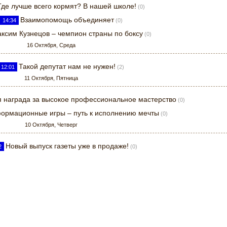
Где лучше всего кормят? В нашей школе!
(0)
Взаимопомощь объединяет
14:34
(0)
ксим Кузнецов – чемпион страны по боксу
(0)
16 Октября, Среда
Такой депутат нам не нужен!
12:01
(2)
11 Октября, Пятница
 награда за высокое профессиональное мастерство
(0)
ормационные игры – путь к исполнению мечты
(0)
10 Октября, Четверг
Новый выпуск газеты уже в продаже!
2
(0)