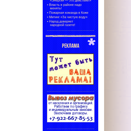
«Энергия — это действие!»
•
Власть в районе надо
менять!
•
Пожарная команда в Коже
•
Митинг «За чистую воду»
•
Народ доверяет
народной газете!
РЕКЛАМА