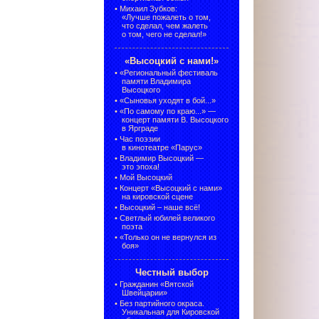
•
Михаил Зубков:
«Лучше пожалеть о том,
что сделал, чем жалеть
о том, чего не сделал!»
«Высоцкий с нами!»
•
«Региональный фестиваль
памяти Владимира
Высоцкого
•
«Сыновья уходят в бой...»
•
«По самому по краю...» —
концерт памяти В. Высоцкого
в Ярграде
•
Час поэзии
в кинотеатре «Парус»
•
Владимир Высоцкий —
это эпоха!
•
Мой Высоцкий
•
Концерт «Высоцкий с нами»
на кировской сцене
•
Высоцкий – наше всё!
•
Светлый юбилей великого
поэта
•
«Только он не вернулся из
боя»
Честный выбор
•
Гражданин «Вятской
Швейцарии»
•
Без партийного окраса.
Уникальная для Кировской