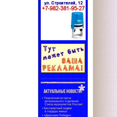
АКТУАЛЬНЫЕ НОВОСТИ!
•
Творческая встреча
регионального отделения
Союза журналистов России!
•
Бессмертный подвиг
в сердцах живых
•
«Дорогами Победы»