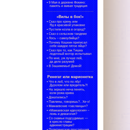
•
9 Мая в деревне Фокино:
память и живая традиция
«Вилы в бок!»
•
Сказ про хрень или
Яд в красивой упаковке
•
Пустили козла в огород?
•
Сказ о сельском тандеме
•
Лось – самоубийца?
•
Почему Кошкин приписал
себе каждое пятое яйцо?
•
Сказ про то, как Тишка
лодочный мотор испытывал
•
По мне, уж лучше пей,
да дело разумей
•
В Зашижемье! Домой!
Ренегат или марионетка
•
Что в лоб, что по лбу!
Дуролом или вредитель?!
•
На зеркало неча пенять,
коли рожа крива
•
Докатились?
•
Павлины, говоришь?.. Хе-х!
•
Мамаевские «засланцы»?
•
«Мамаевская идеология» –
ложь и демагогия?
•
Со скамьи подсудимых —
в кресло главы
администрации?
•
Политическая проституция,