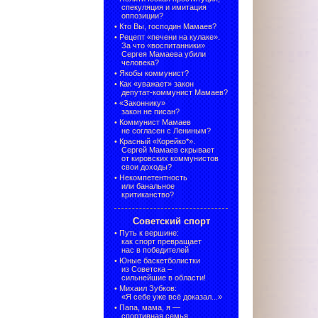
спекуляция и имитация
оппозиции?
•
Кто Вы, господин Мамаев?
•
Рецепт «печени на кулаке».
За что «воспитанники»
Сергея Мамаева убили
человека?
•
Якобы коммунист?
•
Как «уважает» закон
депутат-коммунист Мамаев?
•
«Законнику»
закон не писан?
•
Коммунист Мамаев
не согласен с Лениным?
•
Красный «Корейко*».
Сергей Мамаев скрывает
от кировских коммунистов
свои доходы?
•
Некомпетентность
или банальное
критиканство?
Советский спорт
•
Путь к вершине:
как спорт превращает
нас в победителей
•
Юные баскетболистки
из Советска –
сильнейшие в области!
•
Михаил Зубков:
«Я себе уже всё доказал...»
•
Папа, мама, я —
спортивная семья