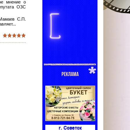
ое мнение о
епутата ОЗС
 Мамаев
С.П.
вляет...
РЕКЛАМА