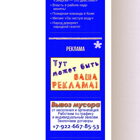
«Энергия — это действие!»
•
Власть в районе надо
менять!
•
Пожарная команда в Коже
•
Митинг «За чистую воду»
•
Народ доверяет
народной газете!
РЕКЛАМА