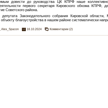
имым довести до руководства ЦК КПРФ наше коллективн
еятельности первого секретаря Кировского обкома КПРФ, д
тие Советского района.
 депутата Законодательного собрания Кировской области,
 объекту благоустройства в нашем районе систематически напра
Alex_Spacon
16.10.2024
Комментарии (2)