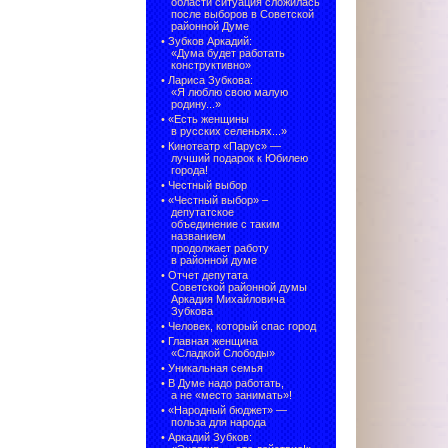
области ситуация сложилась
после выборов в Советской
районной Думе
•
Зубков Аркадий:
«Дума будет работать
конструктивно»
•
Лариса Зубкова:
«Я люблю свою малую
родину...»
•
«Есть женщины
в русских селеньях...»
•
Кинотеатр «Парус» —
лучший подарок к Юбилею
города!
•
Честный выбор
• «Честный выбор» –
депутатское
объединение с таким
названием
продолжает работу
в районной думе
•
Отчет депутата
Советской районной думы
Аркадия Михайловича
Зубкова
•
Человек, который спас город
•
Главная женщина
«Сладкой Слободы»
•
Уникальная семья
•
В Думе надо работать,
а не «место занимать»!
•
«Народный бюджет» —
польза для народа
•
Аркадий Зубков: