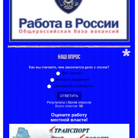
НАШ ОПРОС
Как вы считаете, чем закончится дело с лосем?
Всё «замнут»
Назначат «крайнего»
Справедливо разберутся
Результаты
|
Архив опросов
Всего ответов:
56
Оцените работу
местной власти!