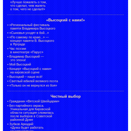
«Лучше пожалеть о том,
что сделал, чем жалеть
о том, чего не сделал!»
«Высоцкий с нами!»
•
«Региональный фестиваль
памяти Владимира Высоцкого
•
«Сыновья уходят в бой...»
•
«По самому по краю...» —
концерт памяти В. Высоцкого
в Ярграде
•
Час поэзии
в кинотеатре «Парус»
•
Владимир Высоцкий —
это эпоха!
•
Мой Высоцкий
•
Концерт «Высоцкий с нами»
на кировской сцене
•
Высоцкий – наше всё!
•
Светлый юбилей великого поэта
•
«Только он не вернулся из боя»
Честный выбор
•
Гражданин «Вятской Швейцарии»
•
Без партийного окраса.
Уникальная для Кировской
области ситуация сложилась
после выборов в Советской
районной Думе
•
Зубков Аркадий:
«Дума будет работать
конструктивно»