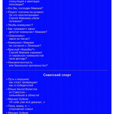
спекуляция и имитация
оппозиции?
•
Кто Вы, господин Мамаев?
•
Рецепт «печени на кулаке».
За что «воспитанники»
Сергея Мамаева убили
человека?
•
Якобы коммунист?
•
Как «уважает» закон
депутат-коммунист Мамаев?
•
«Законнику»
закон не писан?
•
Коммунист Мамаев
не согласен с Лениным?
•
Красный «Корейко*».
Сергей Мамаев скрывает
от кировских коммунистов
свои доходы?
•
Некомпетентность
или банальное критиканство?
Советский спорт
•
Путь к вершине:
как спорт превращает
нас в победителей
•
Юные баскетболистки
из Советска –
сильнейшие в области!
•
Михаил Зубков:
«Я себе уже всё доказал...»
•
Папа, мама, я —
спортивная семья
•
Михаил Зубков: