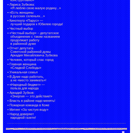
•
Лариса Зубкова:
«Я люблю свою малую родину...»
•
«Есть женщины
в русских селеньях...»
•
Кинотеатр «Парус» —
лучший подарок к Юбилею города!
•
Честный выбор
• «Честный выбор» –
депутатское
объединение с таким названием
продолжает работу
в районной думе
•
Отчет депутата
Советской районной думы
Аркадия Михайловича Зубкова
•
Человек, который спас город
•
Главная женщина
«Сладкой Слободы»
•
Уникальная семья
•
В Думе надо работать,
а не «место занимать»!
•
«Народный бюджет» —
польза для народа
•
Аркадий Зубков:
«Энергия — это действие!»
•
Власть в районе надо менять!
•
Пожарная команда в Коже
•
Митинг «За чистую воду»
•
Народ доверяет
народной газете!