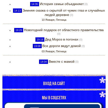
История семьи объединяет
14:35
(0)
Зимняя сказка о скрытой от чужих глаз и случайных
14:13
людей деревне
(0)
10 Января, Пятница
Новогодний подарок от областного правительства
19:29
(0)
Дед Мороз в погонах
19:19
(0)
Все дороги ведут домой
19:08
(0)
03 Января, Пятница
Вместе с мамой
14:04
(0)
ВХОД НА САЙТ
МЫ В СОЦСЕТЯХ