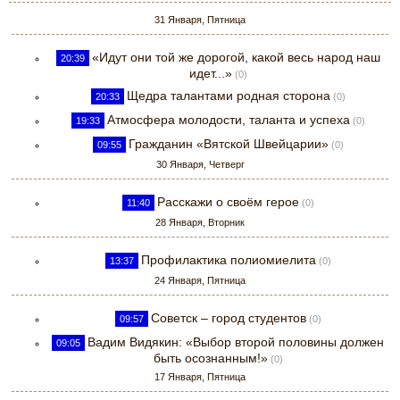
31 Января, Пятница
«Идут они той же дорогой, какой весь народ наш
20:39
идет...»
(0)
Щедра талантами родная сторона
20:33
(0)
Атмосфера молодости, таланта и успеха
19:33
(0)
Гражданин «Вятской Швейцарии»
09:55
(0)
30 Января, Четверг
Расскажи о своём герое
11:40
(0)
28 Января, Вторник
Профилактика полиомиелита
13:37
(0)
24 Января, Пятница
Советск – город студентов
09:57
(0)
Вадим Видякин: «Выбор второй половины должен
09:05
быть осознанным!»
(0)
17 Января, Пятница