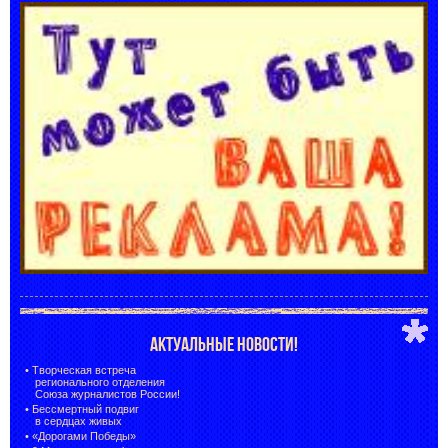
АКТУАЛЬНЫЕ НОВОСТИ!
•
Творческая встреча
регионального отделения
Союза журналистов России!
•
Бессмертный подвиг
в сердцах живых
•
«Дорогами Победы»