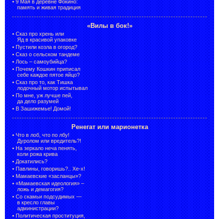
•
9 Мая в деревне Фокино:
память и живая традиция
«Вилы в бок!»
•
Сказ про хрень или
Яд в красивой упаковке
•
Пустили козла в огород?
•
Сказ о сельском тандеме
•
Лось – самоубийца?
•
Почему Кошкин приписал
себе каждое пятое яйцо?
•
Сказ про то, как Тишка
лодочный мотор испытывал
•
По мне, уж лучше пей,
да дело разумей
•
В Зашижемье! Домой!
Ренегат или марионетка
•
Что в лоб, что по лбу!
Дуролом или вредитель?!
•
На зеркало неча пенять,
коли рожа крива
•
Докатились?
•
Павлины, говоришь?.. Хе-х!
•
Мамаевские «засланцы»?
•
«Мамаевская идеология» –
ложь и демагогия?
•
Со скамьи подсудимых —
в кресло главы
администрации?
•
Политическая проституция,