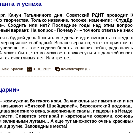
анта и успеха
ерг. Канун Татьяниного дня. Советский РДНТ проводит 
о творчества. Только название, похоже, изменили: «СтудД
fe». Сходить или нет? Последние годы над этим вопро
ый вариант. На вопрос «Почему?» – точного ответа не знаю
ня в будний день бросить все дела и идти смотреть на студен
а мероприятие свободный. Вполне вероятно, что это приятная н
училище, мы тоже ходили болеть за наших ребят, радовались
А может быть, это возможность прикоснуться к далёкой юност
тех счастливых лет. Или третье...
Alex_Spacon
31.01.2025
Комментарии (0)
царии»
– жемчужина Вятского края. За уникальные памятники и н
 называют «Вятской Швейцарией». Береснятский водопад,
одища железного века, живописные скалы, пещеры на Немде
бласти. Славится этот край и карстовыми озерами, соснов
 заливными лугами… А ещё тут множество очень красивых 
а и другие. Заповедные места!