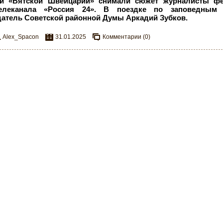
й «Вятской Швейцарии» снимали сюжет журналисты фе
елеканала «Россия
24». В поездке по заповедным
атель Советской районной Думы Аркадий Зубков.
Alex_Spacon
31.01.2025
Комментарии (0)