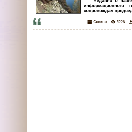
Недавно о наше
информационного т
сопровождал председ
Советск
5228