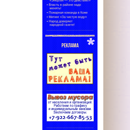
«Энергия — это действие!»
•
Власть в районе надо
менять!
•
Пожарная команда в Коже
•
Митинг «За чистую воду»
•
Народ доверяет
народной газете!
РЕКЛАМА