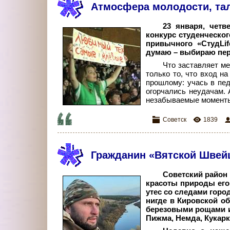
Атмосфера молодости, тал
23 января, четв
конкурс студенческог
привычного «СтудLi
думаю – выбираю перв
Что заставляет ме
только то, что вход н
прошлому: учась в пед
огорчались неудачам. 
незабываемые моменты 
Советск
1839
Гражданин «Вятской Швей
Советский район
красоты природы его
утес со следами гор
нигде в Кировской о
березовыми рощами и
Пижма, Немда, Кукарк