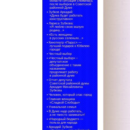
области ситуация сложилась
после выборов в Советской
районной Думе
•
Зубков Аркадий:
«Дума будет работать
конструктивно»
•
Лариса Зубкова:
«Я люблю свою малую
родину...»
•
«Есть женщины
в русских селеньях...»
•
Кинотеатр «Парус» —
лучший подарок к Юбилею
города!
•
Честный выбор
• «Честный выбор» –
депутатское
объединение с таким
названием
продолжает работу
в районной думе
•
Отчет депутата
Советской районной думы
Аркадия Михайловича
Зубкова
•
Человек, который спас город
•
Главная женщина
«Сладкой Слободы»
•
Уникальная семья
•
В Думе надо работать,
а не «место занимать»!
•
«Народный бюджет» —
польза для народа
•
Аркадий Зубков: