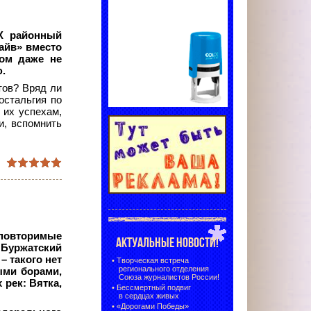
IX районный
райв» вместо
сом даже не
.
тов? Вряд ли
остальгия по
 их успехам,
и, вспомнить
еповторимые
АКТУАЛЬНЫЕ НОВОСТИ!
 Буржатский
– такого нет
•
Творческая встреча
регионального отделения
ыми борами,
Союза журналистов России!
рек: Вятка,
•
Бессмертный подвиг
в сердцах живых
•
«Дорогами Победы»