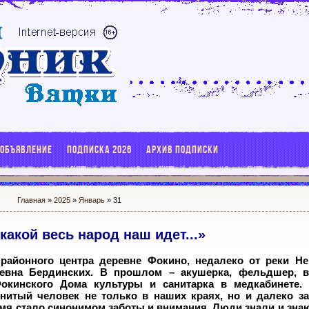
 ОБЪЯВЛЕНИЕ
ПОДПИСКА 2026
АРХИВ ПОДПИСКИ
Главная
»
2025
»
Январь
»
31
какой весь народ наш идет...»
районного центра деревне Фокино, недалеко от реки Н
евна Бердинских. В прошлом – акушерка, фельдшер, в
окинского Дома культуры и санитарка в медкабинете.
нитый человек не только в наших краях, но и далеко з
мя стало синонимом заботы и внимания. Люди знали и знаю