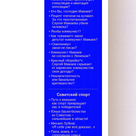
спекуляция и имитация
оппозиции?
•
Кто Вы, господин Мамаев?
•
Рецепт «печени на кулаке».
За что «воспитанники»
Сергея Мамаева убили
человека?
•
Якобы коммунист?
•
Как «уважает» закон
депутат-коммунист Мамаев?
•
«Законнику»
закон не писан?
•
Коммунист Мамаев
не согласен с Лениным?
•
Красный «Корейко*».
Сергей Мамаев скрывает
от кировских коммунистов
свои доходы?
•
Некомпетентность
или банальное
критиканство?
Советский спорт
•
Путь к вершине:
как спорт превращает
нас в победителей
•
Юные баскетболистки
из Советска –
сильнейшие в области!
•
Михаил Зубков:
«Я себе уже всё доказал...»
•
Папа, мама, я —
спортивная семья