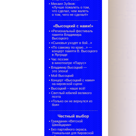
•
Михаил Зубков:
«Лучше пожалеть о том,
что сделал, чем жалеть
о том, чего не сделал!»
«Высоцкий с нами!»
•
«Региональный фестиваль
памяти Владимира
Высоцкого
•
«Сыновья уходят в бой...»
•
«По самому по краю...» —
концерт памяти В. Высоцкого
в Ярграде
•
Час поэзии
в кинотеатре «Парус»
•
Владимир Высоцкий —
это эпоха!
•
Мой Высоцкий
•
Концерт «Высоцкий с нами»
на кировской сцене
•
Высоцкий – наше всё!
•
Светлый юбилей великого
поэта
•
«Только он не вернулся из
боя»
Честный выбор
•
Гражданин «Вятской
Швейцарии»
•
Без партийного окраса.
Уникальная для Кировской