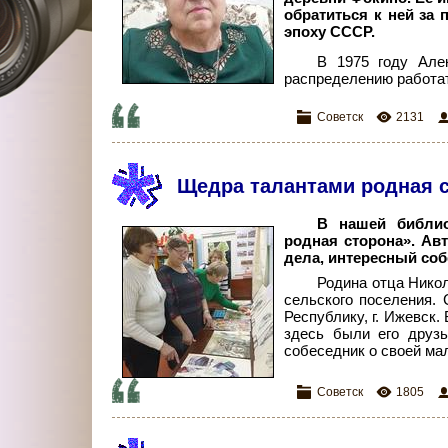
обратиться к ней за 
эпоху СССР.
В 1975 году Але
распределению работат
Советск
2131
Щедра талантами родная 
В нашей библио
родная сторона». Ав
дела, интересный со
Родина отца Никол
сельского поселения.
Республику, г. Ижевск
здесь были его друзь
собеседник о своей ма
Советск
1805