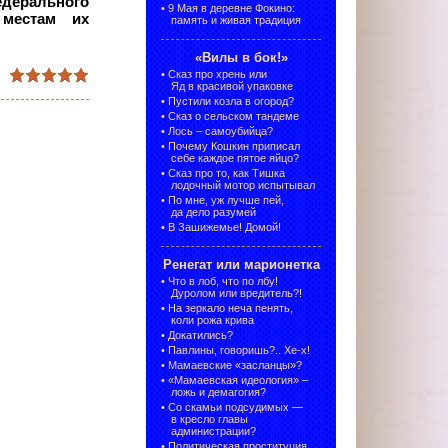
дерального
•
9 Мая в деревне Фокино:
 местам их
память и живая традиция
«Вилы в бок!»
•
Сказ про хрень или
Яд в красивой упаковке
•
Пустили козла в огород?
•
Сказ о сельском тандеме
•
Лось – самоубийца?
•
Почему Кошкин приписал
себе каждое пятое яйцо?
•
Сказ про то, как Тишка
лодочный мотор испытывал
•
По мне, уж лучше пей,
да дело разумей
•
В Зашижемье! Домой!
Ренегат или марионетка
•
Что в лоб, что по лбу!
Дуролом или вредитель?!
•
На зеркало неча пенять,
коли рожа крива
•
Докатились?
•
Павлины, говоришь?.. Хе-х!
•
Мамаевские «засланцы»?
•
«Мамаевская идеология» –
ложь и демагогия?
•
Со скамьи подсудимых —
в кресло главы
администрации?
•
Политическая проституция,