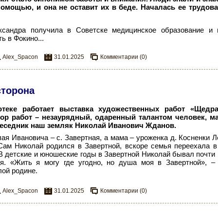
помощью, и она не оставит их в беде. Началась ее трудов
ксандра получила в Советске медицинское образование и 
ь в Фокино...
Alex_Spacon
31.01.2025
Комментарии (0)
сторона
теке работает выставка художественных работ «Щедра
тор работ – незаурядный, одаренный талантом человек, ма
беседник наш земляк Николай Иванович Жданов.
ая Ивановича – с. Завертная, а мама – уроженка д. Косненки Л
 Сам Николай родился в Завертной, вскоре семья переехала 
. В детские и юношеские годы в Завертной Николай бывал почти 
я. «Жить я могу где угодно, но душа моя в Завертной», –
лой родине.
Alex_Spacon
31.01.2025
Комментарии (0)