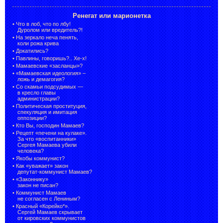
Ренегат или марионетка
•
Что в лоб, что по лбу!
Дуролом или вредитель?!
•
На зеркало неча пенять,
коли рожа крива
•
Докатились?
•
Павлины, говоришь?.. Хе-х!
•
Мамаевские «засланцы»?
•
«Мамаевская идеология» –
ложь и демагогия?
•
Со скамьи подсудимых —
в кресло главы
администрации?
•
Политическая проституция,
спекуляция и имитация
оппозиции?
•
Кто Вы, господин Мамаев?
•
Рецепт «печени на кулаке».
За что «воспитанники»
Сергея Мамаева убили
человека?
•
Якобы коммунист?
•
Как «уважает» закон
депутат-коммунист Мамаев?
•
«Законнику»
закон не писан?
•
Коммунист Мамаев
не согласен с Лениным?
•
Красный «Корейко*».
Сергей Мамаев скрывает
от кировских коммунистов