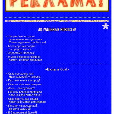
АКТУАЛЬНЫЕ НОВОСТИ!
•
Творческая встреча
регионального отделения
Союза журналистов России!
•
Бессмертный подвиг
в сердцах живых
•
«Дорогами Победы»
•
9 Мая в деревне Фокино:
память и живая традиция
«Вилы в бок!»
•
Сказ про хрень или
Яд в красивой упаковке
•
Пустили козла в огород?
•
Сказ о сельском тандеме
•
Лось – самоубийца?
•
Почему Кошкин приписал
себе каждое пятое яйцо?
•
Сказ про то, как Тишка
лодочный мотор испытывал
•
По мне, уж лучше пей,
да дело разумей
•
В Зашижемье! Домой!