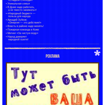
•
Уникальная семья
•
В Думе надо работать,
а не «место занимать»!
•
«Народный бюджет» —
польза для народа
•
Аркадий Зубков:
«Энергия — это действие!»
•
Власть в районе надо менять!
•
Пожарная команда в Коже
•
Митинг «За чистую воду»
•
Народ доверяет
народной газете!
РЕКЛАМА