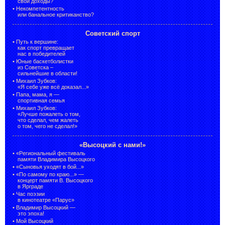
свои доходы?
•
Некомпетентность
или банальное критиканство?
Советский спорт
•
Путь к вершине:
как спорт превращает
нас в победителей
•
Юные баскетболистки
из Советска –
сильнейшие в области!
•
Михаил Зубков:
«Я себе уже всё доказал...»
•
Папа, мама, я —
спортивная семья
•
Михаил Зубков:
«Лучше пожалеть о том,
что сделал, чем жалеть
о том, чего не сделал!»
«Высоцкий с нами!»
•
«Региональный фестиваль
памяти Владимира Высоцкого
•
«Сыновья уходят в бой...»
•
«По самому по краю...» —
концерт памяти В. Высоцкого
в Ярграде
•
Час поэзии
в кинотеатре «Парус»
•
Владимир Высоцкий —
это эпоха!
•
Мой Высоцкий