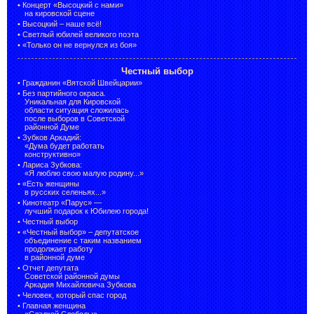
•
Концерт «Высоцкий с нами»
на кировской сцене
•
Высоцкий – наше всё!
•
Светлый юбилей великого поэта
•
«Только он не вернулся из боя»
Честный выбор
•
Гражданин «Вятской Швейцарии»
•
Без партийного окраса.
Уникальная для Кировской
области ситуация сложилась
после выборов в Советской
районной Думе
•
Зубков Аркадий:
«Дума будет работать
конструктивно»
•
Лариса Зубкова:
«Я люблю свою малую родину...»
•
«Есть женщины
в русских селеньях...»
•
Кинотеатр «Парус» —
лучший подарок к Юбилею города!
•
Честный выбор
• «Честный выбор» –
депутатское
объединение с таким названием
продолжает работу
в районной думе
•
Отчет депутата
Советской районной думы
Аркадия Михайловича Зубкова
•
Человек, который спас город
•
Главная женщина
«Сладкой Слободы»