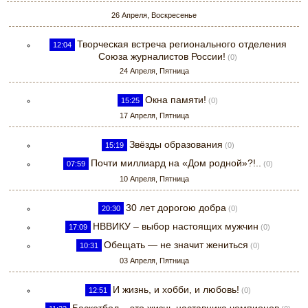
26 Апреля, Воскресенье
Творческая встреча регионального отделения
12:04
Союза журналистов России!
(0)
24 Апреля, Пятница
Окна памяти!
15:25
(0)
17 Апреля, Пятница
Звёзды образования
15:19
(0)
Почти миллиард на «Дом родной»?!..
07:59
(0)
10 Апреля, Пятница
30 лет дорогою добра
20:30
(0)
НВВИКУ – выбор настоящих мужчин
17:09
(0)
Обещать — не значит жениться
10:31
(0)
03 Апреля, Пятница
И жизнь, и хобби, и любовь!
12:51
(0)