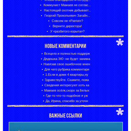
Коммунист Мамаев не соглас...
Настоящий охотник добывает...
Георгий Прокопьевич Загайн...
Совсем не «Patriot»?
Верните директора!
У «разбитого корыта»?
НОВЫЕ КОММЕНТАРИИ
Всецело и полностью поддерж
Дядюшка ЗЮ -не будет занима
Навязав свое ошибочное мнен
Для чего рубрика комментари
1.Если в доме 4 квартиры,ну
Здравствуйте. Скажите, пожа
Сведения интересуют хоть ка
Мамаев осёлк,скоро за Белых
Где-то что-то подобное я уж
Да, Ирина, спасибо за уточн
ВАЖНЫЕ ССЫЛКИ