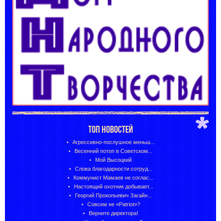
ТОП НОВОСТЕЙ
Агрессивно-послушное меньш...
Весенний потоп в Советском...
Мой Высоцкий
Слова благодарности сотруд...
Коммунист Мамаев не соглас...
Настоящий охотник добывает...
Георгий Прокопьевич Загайн...
Совсем не «Patriot»?
Верните директора!