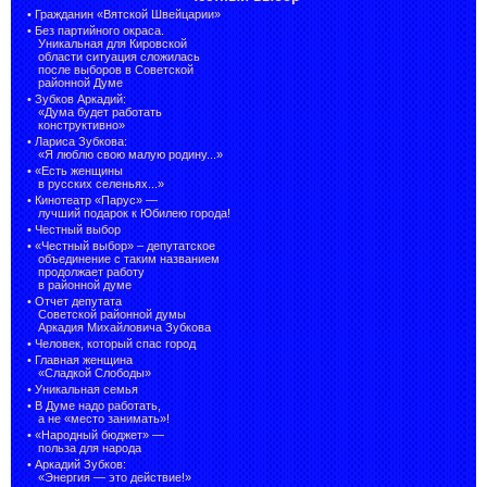
•
Гражданин «Вятской Швейцарии»
•
Без партийного окраса.
Уникальная для Кировской
области ситуация сложилась
после выборов в Советской
районной Думе
•
Зубков Аркадий:
«Дума будет работать
конструктивно»
•
Лариса Зубкова:
«Я люблю свою малую родину...»
•
«Есть женщины
в русских селеньях...»
•
Кинотеатр «Парус» —
лучший подарок к Юбилею города!
•
Честный выбор
• «Честный выбор» –
депутатское
объединение с таким названием
продолжает работу
в районной думе
•
Отчет депутата
Советской районной думы
Аркадия Михайловича Зубкова
•
Человек, который спас город
•
Главная женщина
«Сладкой Слободы»
•
Уникальная семья
•
В Думе надо работать,
а не «место занимать»!
•
«Народный бюджет» —
польза для народа
•
Аркадий Зубков:
«Энергия — это действие!»