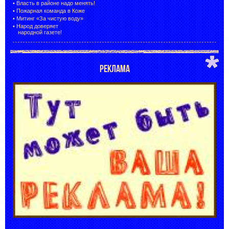
•
Власть в районе надо менять!
•
Пожарная команда в Коже
•
Митинг «За чистую воду»
•
Народ доверяет
народной газете!
РЕКЛАМА