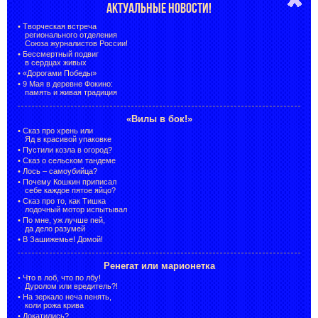
АКТУАЛЬНЫЕ НОВОСТИ!
•
Творческая встреча
регионального отделения
Союза журналистов России!
•
Бессмертный подвиг
в сердцах живых
•
«Дорогами Победы»
•
9 Мая в деревне Фокино:
память и живая традиция
«Вилы в бок!»
•
Сказ про хрень или
Яд в красивой упаковке
•
Пустили козла в огород?
•
Сказ о сельском тандеме
•
Лось – самоубийца?
•
Почему Кошкин приписал
себе каждое пятое яйцо?
•
Сказ про то, как Тишка
лодочный мотор испытывал
•
По мне, уж лучше пей,
да дело разумей
•
В Зашижемье! Домой!
Ренегат или марионетка
•
Что в лоб, что по лбу!
Дуролом или вредитель?!
•
На зеркало неча пенять,
коли рожа крива
•
Докатились?