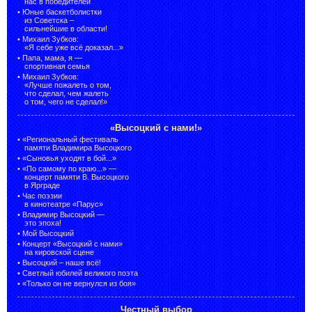
нас в победителей
•
Юные баскетболистки
из Советска –
сильнейшие в области!
•
Михаил Зубков:
«Я себе уже всё доказал...»
•
Папа, мама, я —
спортивная семья
•
Михаил Зубков:
«Лучше пожалеть о том,
что сделал, чем жалеть
о том, чего не сделал!»
«Высоцкий с нами!»
•
«Региональный фестиваль
памяти Владимира Высоцкого
•
«Сыновья уходят в бой...»
•
«По самому по краю...» —
концерт памяти В. Высоцкого
в Ярграде
•
Час поэзии
в кинотеатре «Парус»
•
Владимир Высоцкий —
это эпоха!
•
Мой Высоцкий
•
Концерт «Высоцкий с нами»
на кировской сцене
•
Высоцкий – наше всё!
•
Светлый юбилей великого поэта
•
«Только он не вернулся из боя»
Честный выбор