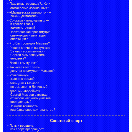
•
Павлины, говоришь?.. Хе-х!
•
Мамаевские «засланцы»?
•
«Мамаевская идеология» –
ложь и демагогия?
•
Со скамьи подсудимых —
в кресло главы
администрации?
•
Политическая проституция,
спекуляция и имитация
оппозиции?
•
Кто Вы, господин Мамаев?
•
Рецепт «печени на кулаке».
За что «воспитанники»
Сергея Мамаева убили
человека?
•
Якобы коммунист?
•
Как «уважает» закон
депутат-коммунист Мамаев?
•
«Законнику»
закон не писан?
•
Коммунист Мамаев
не согласен с Лениным?
•
Красный «Корейко*».
Сергей Мамаев скрывает
от кировских коммунистов
свои доходы?
•
Некомпетентность
или банальное критиканство?
Советский спорт
•
Путь к вершине:
как спорт превращает