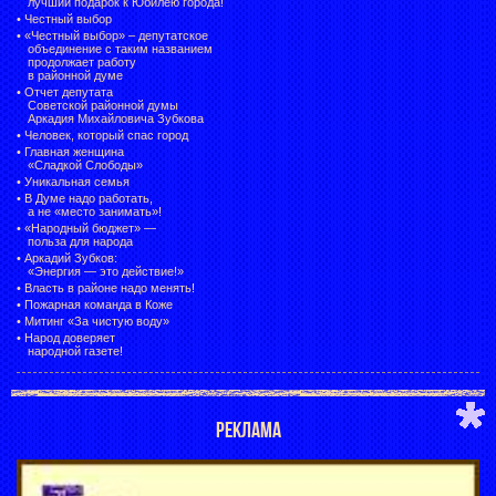
лучший подарок к Юбилею города!
•
Честный выбор
• «Честный выбор» –
депутатское
объединение с таким названием
продолжает работу
в районной думе
•
Отчет депутата
Советской районной думы
Аркадия Михайловича Зубкова
•
Человек, который спас город
•
Главная женщина
«Сладкой Слободы»
•
Уникальная семья
•
В Думе надо работать,
а не «место занимать»!
•
«Народный бюджет» —
польза для народа
•
Аркадий Зубков:
«Энергия — это действие!»
•
Власть в районе надо менять!
•
Пожарная команда в Коже
•
Митинг «За чистую воду»
•
Народ доверяет
народной газете!
РЕКЛАМА