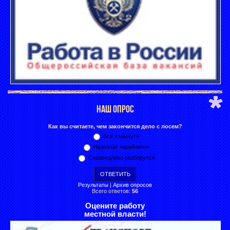
НАШ ОПРОС
Как вы считаете, чем закончится дело с лосем?
Всё «замнут»
Назначат «крайнего»
Справедливо разберутся
Результаты
|
Архив опросов
Всего ответов:
56
Оцените работу
местной власти!