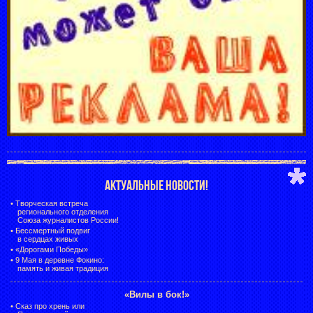
АКТУАЛЬНЫЕ НОВОСТИ!
•
Творческая встреча
регионального отделения
Союза журналистов России!
•
Бессмертный подвиг
в сердцах живых
•
«Дорогами Победы»
•
9 Мая в деревне Фокино:
память и живая традиция
«Вилы в бок!»
•
Сказ про хрень или