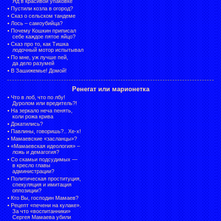
Яд в красивой упаковке
•
Пустили козла в огород?
•
Сказ о сельском тандеме
•
Лось – самоубийца?
•
Почему Кошкин приписал
себе каждое пятое яйцо?
•
Сказ про то, как Тишка
лодочный мотор испытывал
•
По мне, уж лучше пей,
да дело разумей
•
В Зашижемье! Домой!
Ренегат или марионетка
•
Что в лоб, что по лбу!
Дуролом или вредитель?!
•
На зеркало неча пенять,
коли рожа крива
•
Докатились?
•
Павлины, говоришь?.. Хе-х!
•
Мамаевские «засланцы»?
•
«Мамаевская идеология» –
ложь и демагогия?
•
Со скамьи подсудимых —
в кресло главы
администрации?
•
Политическая проституция,
спекуляция и имитация
оппозиции?
•
Кто Вы, господин Мамаев?
•
Рецепт «печени на кулаке».
За что «воспитанники»
Сергея Мамаева убили