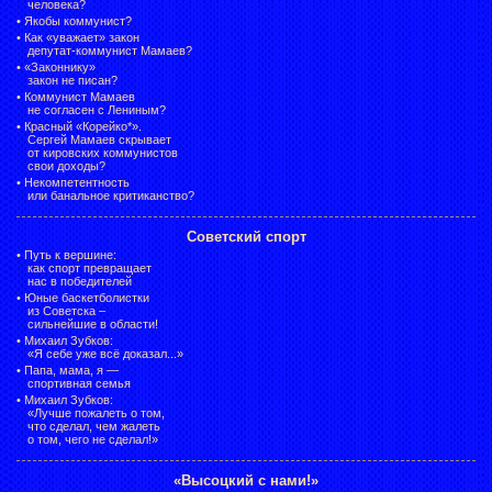
человека?
•
Якобы коммунист?
•
Как «уважает» закон
депутат-коммунист Мамаев?
•
«Законнику»
закон не писан?
•
Коммунист Мамаев
не согласен с Лениным?
•
Красный «Корейко*».
Сергей Мамаев скрывает
от кировских коммунистов
свои доходы?
•
Некомпетентность
или банальное критиканство?
Советский спорт
•
Путь к вершине:
как спорт превращает
нас в победителей
•
Юные баскетболистки
из Советска –
сильнейшие в области!
•
Михаил Зубков:
«Я себе уже всё доказал...»
•
Папа, мама, я —
спортивная семья
•
Михаил Зубков:
«Лучше пожалеть о том,
что сделал, чем жалеть
о том, чего не сделал!»
«Высоцкий с нами!»