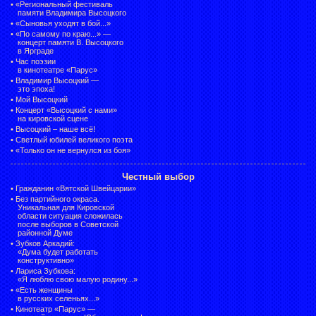
•
«Региональный фестиваль
памяти Владимира Высоцкого
•
«Сыновья уходят в бой...»
•
«По самому по краю...» —
концерт памяти В. Высоцкого
в Ярграде
•
Час поэзии
в кинотеатре «Парус»
•
Владимир Высоцкий —
это эпоха!
•
Мой Высоцкий
•
Концерт «Высоцкий с нами»
на кировской сцене
•
Высоцкий – наше всё!
•
Светлый юбилей великого поэта
•
«Только он не вернулся из боя»
Честный выбор
•
Гражданин «Вятской Швейцарии»
•
Без партийного окраса.
Уникальная для Кировской
области ситуация сложилась
после выборов в Советской
районной Думе
•
Зубков Аркадий:
«Дума будет работать
конструктивно»
•
Лариса Зубкова:
«Я люблю свою малую родину...»
•
«Есть женщины
в русских селеньях...»
•
Кинотеатр «Парус» —