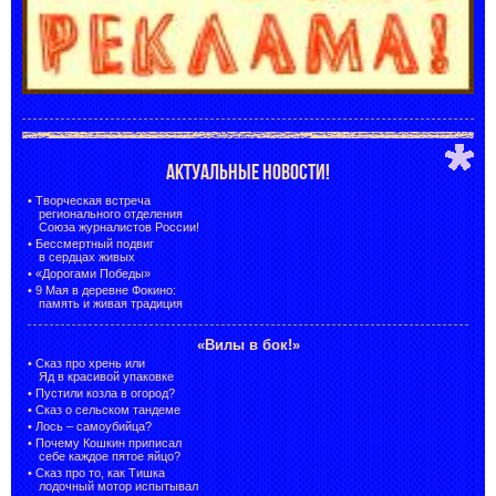
АКТУАЛЬНЫЕ НОВОСТИ!
•
Творческая встреча
регионального отделения
Союза журналистов России!
•
Бессмертный подвиг
в сердцах живых
•
«Дорогами Победы»
•
9 Мая в деревне Фокино:
память и живая традиция
«Вилы в бок!»
•
Сказ про хрень или
Яд в красивой упаковке
•
Пустили козла в огород?
•
Сказ о сельском тандеме
•
Лось – самоубийца?
•
Почему Кошкин приписал
себе каждое пятое яйцо?
•
Сказ про то, как Тишка
лодочный мотор испытывал