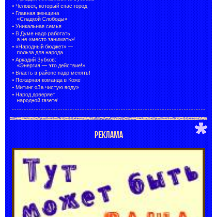
•
Человек, который спас город
•
Главная женщина
«Сладкой Слободы»
•
Уникальная семья
•
В Думе надо работать,
а не «место занимать»!
•
«Народный бюджет» —
польза для народа
•
Аркадий Зубков:
«Энергия — это действие!»
•
Власть в районе надо менять!
•
Пожарная команда в Коже
•
Митинг «За чистую воду»
•
Народ доверяет
народной газете!
РЕКЛАМА