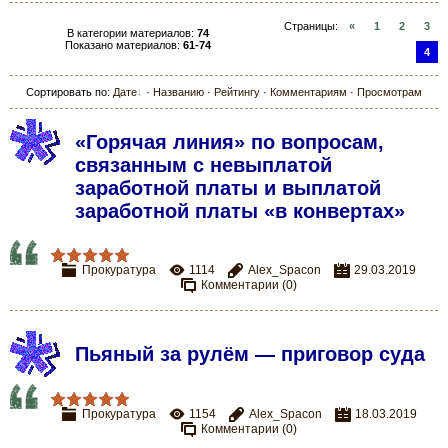
Страницы
:
«
1
2
3
В категории материалов
:
74
Показано материалов
:
61-74
4
Сортировать по
:
Дате
·
Названию
·
Рейтингу
·
Комментариям
·
Просмотрам
«Горячая линия» по вопросам,
связанным с невыплатой
заработной платы и выплатой
заработной платы «в конвертах»
Прокуратура
1114
Alex_Spacon
29.03.2019
Комментарии (0)
Пьяный за рулём — приговор суда
Прокуратура
1154
Alex_Spacon
18.03.2019
Комментарии (0)