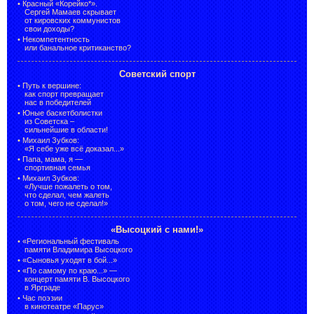
•
Красный «Корейко*».
Сергей Мамаев скрывает
от кировских коммунистов
свои доходы?
•
Некомпетентность
или банальное критиканство?
Советский спорт
•
Путь к вершине:
как спорт превращает
нас в победителей
•
Юные баскетболистки
из Советска –
сильнейшие в области!
•
Михаил Зубков:
«Я себе уже всё доказал...»
•
Папа, мама, я —
спортивная семья
•
Михаил Зубков:
«Лучше пожалеть о том,
что сделал, чем жалеть
о том, чего не сделал!»
«Высоцкий с нами!»
•
«Региональный фестиваль
памяти Владимира Высоцкого
•
«Сыновья уходят в бой...»
•
«По самому по краю...» —
концерт памяти В. Высоцкого
в Ярграде
•
Час поэзии
в кинотеатре «Парус»