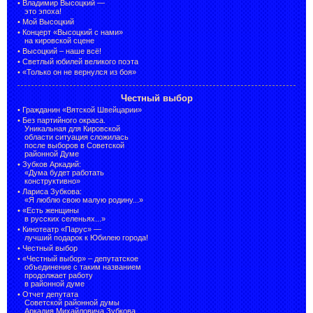
•
Владимир Высоцкий —
это эпоха!
•
Мой Высоцкий
•
Концерт «Высоцкий с нами»
на кировской сцене
•
Высоцкий – наше всё!
•
Светлый юбилей великого поэта
•
«Только он не вернулся из боя»
Честный выбор
•
Гражданин «Вятской Швейцарии»
•
Без партийного окраса.
Уникальная для Кировской
области ситуация сложилась
после выборов в Советской
районной Думе
•
Зубков Аркадий:
«Дума будет работать
конструктивно»
•
Лариса Зубкова:
«Я люблю свою малую родину...»
•
«Есть женщины
в русских селеньях...»
•
Кинотеатр «Парус» —
лучший подарок к Юбилею города!
•
Честный выбор
• «Честный выбор» –
депутатское
объединение с таким названием
продолжает работу
в районной думе
•
Отчет депутата
Советской районной думы
Аркадия Михайловича Зубкова