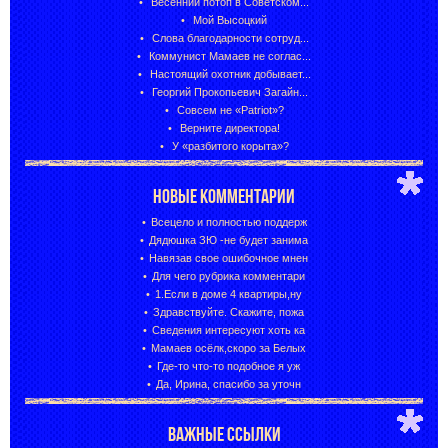
Весенний потоп в Советском...
Мой Высоцкий
Слова благодарности сотруд...
Коммунист Мамаев не соглас...
Настоящий охотник добывает...
Георгий Прокопьевич Загайн...
Совсем не «Patriot»?
Верните директора!
У «разбитого корыта»?
НОВЫЕ КОММЕНТАРИИ
Всецело и полностью поддерж
Дядюшка ЗЮ -не будет занима
Навязав свое ошибочное мнен
Для чего рубрика комментари
1.Если в доме 4 квартиры,ну
Здравствуйте. Скажите, пожа
Сведения интересуют хоть ка
Мамаев осёлк,скоро за Белых
Где-то что-то подобное я уж
Да, Ирина, спасибо за уточн
ВАЖНЫЕ ССЫЛКИ