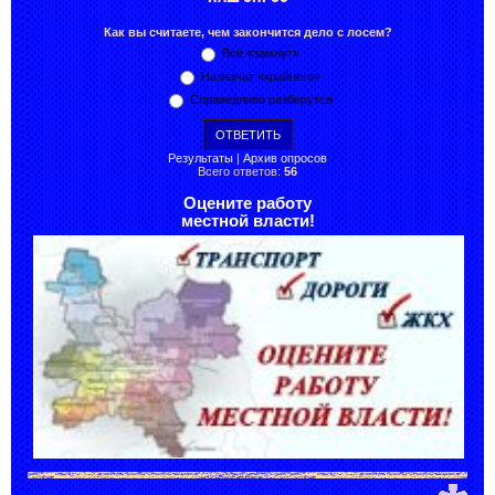
Как вы считаете, чем закончится дело с лосем?
Всё «замнут»
Назначат «крайнего»
Справедливо разберутся
Результаты
|
Архив опросов
Всего ответов:
56
Оцените работу
местной власти!