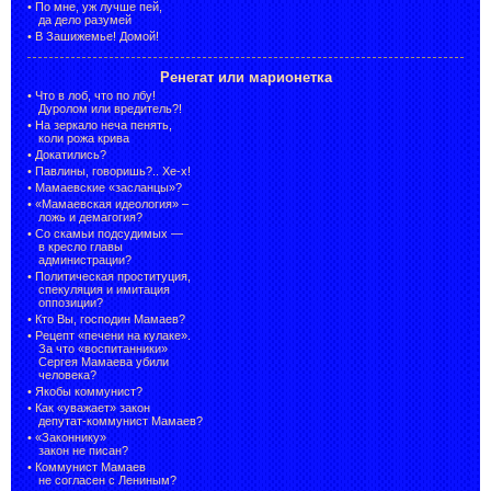
•
По мне, уж лучше пей,
да дело разумей
•
В Зашижемье! Домой!
Ренегат или марионетка
•
Что в лоб, что по лбу!
Дуролом или вредитель?!
•
На зеркало неча пенять,
коли рожа крива
•
Докатились?
•
Павлины, говоришь?.. Хе-х!
•
Мамаевские «засланцы»?
•
«Мамаевская идеология» –
ложь и демагогия?
•
Со скамьи подсудимых —
в кресло главы
администрации?
•
Политическая проституция,
спекуляция и имитация
оппозиции?
•
Кто Вы, господин Мамаев?
•
Рецепт «печени на кулаке».
За что «воспитанники»
Сергея Мамаева убили
человека?
•
Якобы коммунист?
•
Как «уважает» закон
депутат-коммунист Мамаев?
•
«Законнику»
закон не писан?
•
Коммунист Мамаев
не согласен с Лениным?