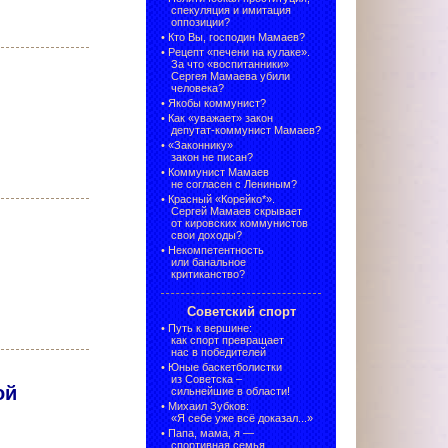
спекуляция и имитация
оппозиции?
•
Кто Вы, господин Мамаев?
•
Рецепт «печени на кулаке».
За что «воспитанники»
Сергея Мамаева убили
человека?
•
Якобы коммунист?
•
Как «уважает» закон
депутат-коммунист Мамаев?
•
«Законнику»
закон не писан?
•
Коммунист Мамаев
не согласен с Лениным?
•
Красный «Корейко*».
Сергей Мамаев скрывает
от кировских коммунистов
свои доходы?
•
Некомпетентность
или банальное
критиканство?
Советский спорт
•
Путь к вершине:
как спорт превращает
нас в победителей
•
Юные баскетболистки
из Советска –
ой
сильнейшие в области!
•
Михаил Зубков:
«Я себе уже всё доказал...»
•
Папа, мама, я —
спортивная семья