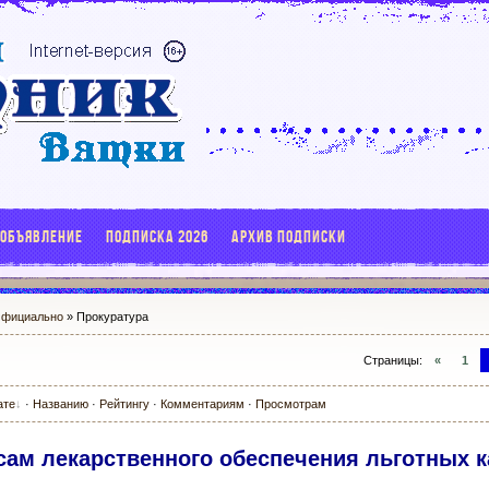
 ОБЪЯВЛЕНИЕ
ПОДПИСКА 2026
АРХИВ ПОДПИСКИ
фициально
» Прокуратура
Страницы
:
«
1
ате
·
Названию
·
Рейтингу
·
Комментариям
·
Просмотрам
сам лекарственного обеспечения льготных к