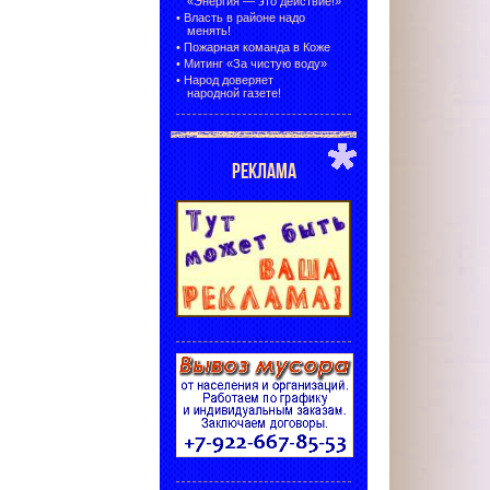
«Энергия — это действие!»
•
Власть в районе надо
менять!
•
Пожарная команда в Коже
•
Митинг «За чистую воду»
•
Народ доверяет
народной газете!
РЕКЛАМА