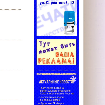
АКТУАЛЬНЫЕ НОВОСТИ!
•
Творческая встреча
регионального отделения
Союза журналистов России!
•
Бессмертный подвиг
в сердцах живых
•
«Дорогами Победы»