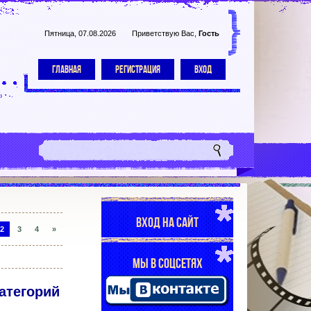
Пятница, 07.08.2026
Приветствую Вас
,
Гость
ГЛАВНАЯ
РЕГИСТРАЦИЯ
ВХОД
ВХОД НА САЙТ
2
3
4
»
МЫ В СОЦСЕТЯХ
атегорий