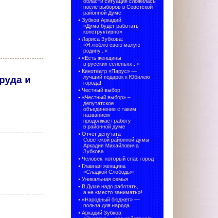
области ситуация сложилась
после выборов в Советской
районной Думе
•
Зубков Аркадий:
«Дума будет работать
конструктивно»
•
Лариса Зубкова:
«Я люблю свою малую
родину...»
•
«Есть женщины
в русских селеньях...»
•
Кинотеатр «Парус» —
лучший подарок к Юбилею
руда и
города!
•
Честный выбор
• «Честный выбор» –
депутатское
объединение с таким
названием
продолжает работу
в районной думе
•
Отчет депутата
Советской районной думы
Аркадия Михайловича
Зубкова
•
Человек, который спас город
•
Главная женщина
«Сладкой Слободы»
•
Уникальная семья
•
В Думе надо работать,
а не «место занимать»!
•
«Народный бюджет» —
польза для народа
•
Аркадий Зубков: