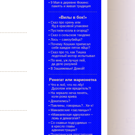
•
9 Мая в деревне Фокино:
память и живая традиция
«Вилы в бок!»
•
Сказ про хрень или
Яд в красивой упаковке
•
Пустили козла в огород?
•
Сказ о сельском тандеме
•
Лось – самоубийца?
•
Почему Кошкин приписал
себе каждое пятое яйцо?
•
Сказ про то, как Тишка
лодочный мотор испытывал
•
По мне, уж лучше пей,
да дело разумей
•
В Зашижемье! Домой!
Ренегат или марионетка
•
Что в лоб, что по лбу!
Дуролом или вредитель?!
•
На зеркало неча пенять,
коли рожа крива
•
Докатились?
•
Павлины, говоришь?.. Хе-х!
•
Мамаевские «засланцы»?
•
«Мамаевская идеология» –
ложь и демагогия?
•
Со скамьи подсудимых —
в кресло главы
администрации?
•
Политическая проституция,