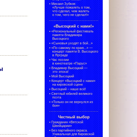
•
Михаил Зубков:
«Лучше пожалеть о том,
что сделал, чем жалеть
о том, чего не сделал!»
«Высоцкий с нами!»
•
«Региональный фестиваль
памяти Владимира
Высоцкого
•
«Сыновья уходят в бой...»
•
«По самому по краю...» —
концерт памяти В. Высоцкого
в Ярграде
•
Час поэзии
в кинотеатре «Парус»
ы
•
Владимир Высоцкий —
это эпоха!
•
Мой Высоцкий
•
Концерт «Высоцкий с нами»
на кировской сцене
•
Высоцкий – наше всё!
•
Светлый юбилей великого
поэта
•
«Только он не вернулся из
боя»
Честный выбор
•
Гражданин «Вятской
Швейцарии»
•
Без партийного окраса.
Уникальная для Кировской